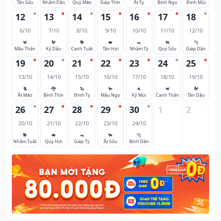
Tân Sửu
Nhâm Dần
Quý Mão
Giáp Thìn
Ất Tỵ
Bính Ngọ
Đinh Mùi
12
13
14
15
16
17
18
6/10
7/10
8/10
9/10
10/10
11/10
12/10
🐒
🐓
🐕
🐖
🐀
🐂
🐅
Mậu Thân
Kỷ Dậu
Canh Tuất
Tân Hợi
Nhâm Tý
Quý Sửu
Giáp Dần
19
20
21
22
23
24
25
13/10
14/10
15/10
16/10
17/10
18/10
19/10
🐈
🐉
🐍
🐎
🐐
🐒
🐓
Ất Mão
Bính Thìn
Đinh Tỵ
Mậu Ngọ
Kỷ Mùi
Canh Thân
Tân Dậu
26
27
28
29
30
1
2
20/10
21/10
22/10
23/10
24/10
🐕
🐖
🐀
🐂
🐅
Nhâm Tuất
Quý Hợi
Giáp Tý
Ất Sửu
Bính Dần