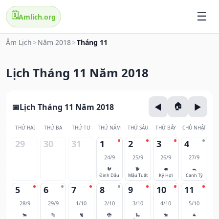
🗓️
Amlich.org
Âm Lịch
>
Năm 2018
>
Tháng 11
Lịch Tháng 11 Năm 2018
Lịch Tháng 11 Năm 2018
THỨ HAI
THỨ BA
THỨ TƯ
THỨ NĂM
THỨ SÁU
THỨ BẢY
CHỦ NHẬT
29
30
31
1
2
3
4
24/9
25/9
26/9
27/9
🐓
🐕
🐖
🐀
Đinh Dậu
Mậu Tuất
Kỷ Hợi
Canh Tý
5
6
7
8
9
10
11
28/9
29/9
1/10
2/10
3/10
4/10
5/10
🐂
🐅
🐈
🐉
🐍
🐎
🐐