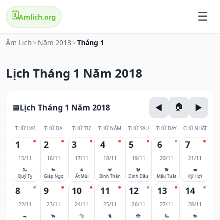
🗓️
Amlich.org
Âm Lịch
>
Năm 2018
>
Tháng 1
Lịch Tháng 1 Năm 2018
Lịch Tháng 1 Năm 2018
THỨ HAI
THỨ BA
THỨ TƯ
THỨ NĂM
THỨ SÁU
THỨ BẢY
CHỦ NHẬT
1
2
3
4
5
6
7
15/11
16/11
17/11
18/11
19/11
20/11
21/11
🐍
🐎
🐐
🐒
🐓
🐕
🐖
Quý Tỵ
Giáp Ngọ
Ất Mùi
Bính Thân
Đinh Dậu
Mậu Tuất
Kỷ Hợi
8
9
10
11
12
13
14
22/11
23/11
24/11
25/11
26/11
27/11
28/11
🐀
🐂
🐅
🐈
🐉
🐍
🐎