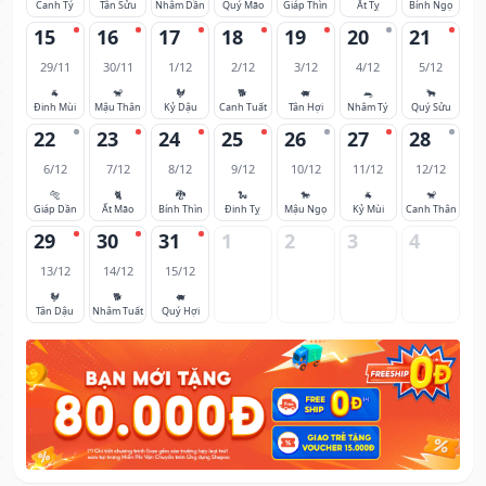
Canh Tý
Tân Sửu
Nhâm Dần
Quý Mão
Giáp Thìn
Ất Tỵ
Bính Ngọ
15
16
17
18
19
20
21
29/11
30/11
1/12
2/12
3/12
4/12
5/12
🐐
🐒
🐓
🐕
🐖
🐀
🐂
Đinh Mùi
Mậu Thân
Kỷ Dậu
Canh Tuất
Tân Hợi
Nhâm Tý
Quý Sửu
22
23
24
25
26
27
28
6/12
7/12
8/12
9/12
10/12
11/12
12/12
🐅
🐈
🐉
🐍
🐎
🐐
🐒
Giáp Dần
Ất Mão
Bính Thìn
Đinh Tỵ
Mậu Ngọ
Kỷ Mùi
Canh Thân
29
30
31
1
2
3
4
13/12
14/12
15/12
🐓
🐕
🐖
Tân Dậu
Nhâm Tuất
Quý Hợi