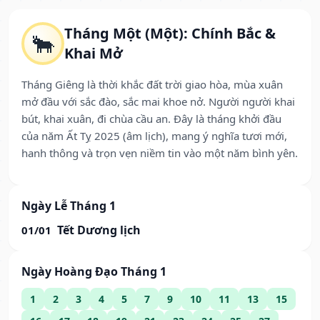
Tháng Một (Một): Chính Bắc &
🐂
Khai Mở
Tháng Giêng là thời khắc đất trời giao hòa, mùa xuân
mở đầu với sắc đào, sắc mai khoe nở. Người người khai
bút, khai xuân, đi chùa cầu an. Đây là tháng khởi đầu
của năm Ất Tỵ 2025 (âm lịch), mang ý nghĩa tươi mới,
hanh thông và trọn vẹn niềm tin vào một năm bình yên.
Ngày Lễ Tháng 1
Tết Dương lịch
01/01
Ngày Hoàng Đạo Tháng 1
1
2
3
4
5
7
9
10
11
13
15