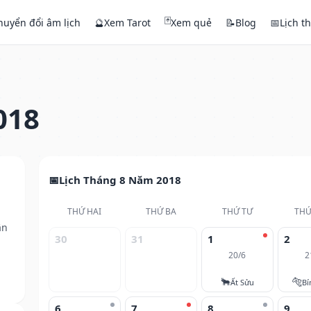
🃏
huyển đổi âm lịch
🔮
Xem Tarot
Xem quẻ
📝
Blog
📅
Lịch t
018
Lịch Tháng 8 Năm 2018
THỨ HAI
THỨ BA
THỨ TƯ
THỨ
ân
30
31
1
2
20/6
2
🐂
🐅
Ất Sửu
Bí
6
7
8
9