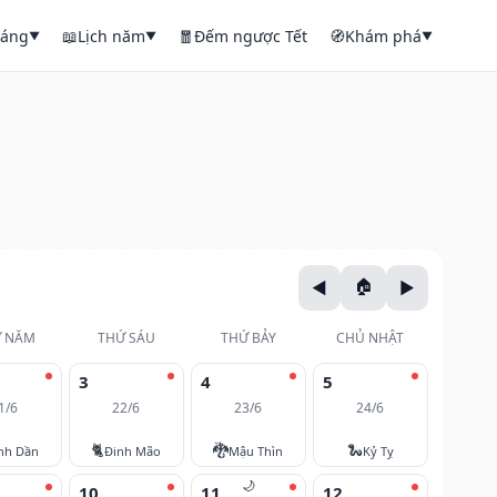
háng
📖
Lịch năm
🧧
Đếm ngược Tết
🧭
Khám phá
▼
▼
▼
 NĂM
THỨ SÁU
THỨ BẢY
CHỦ NHẬT
3
4
5
1/6
22/6
23/6
24/6
🐈
🐉
🐍
nh Dần
Đinh Mão
Mậu Thìn
Kỷ Tỵ
🌙
10
11
12