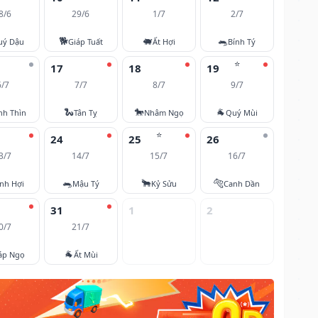
8/6
29/6
1/7
2/7
🐕
🐖
🐀
uý Dậu
Giáp Tuất
Ất Hợi
Bính Tý
⭐
17
18
19
6/7
7/7
8/7
9/7
🐍
🐎
🐐
nh Thìn
Tân Tỵ
Nhâm Ngọ
Quý Mùi
⭐
24
25
26
3/7
14/7
15/7
16/7
🐀
🐂
🐅
nh Hợi
Mậu Tý
Kỷ Sửu
Canh Dần
31
1
2
0/7
21/7
🐐
áp Ngọ
Ất Mùi