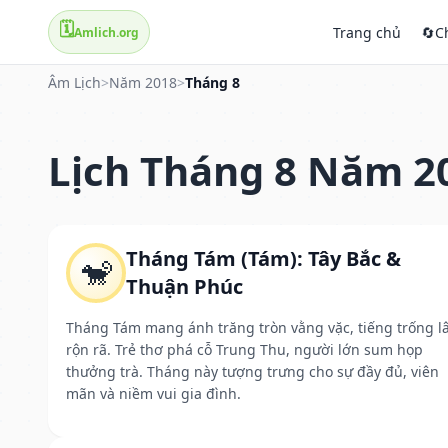
🗓️
Trang chủ
🔄
C
Amlich.org
Âm Lịch
>
Năm 2018
>
Tháng 8
Lịch Tháng 8 Năm 2
Tháng Tám (Tám): Tây Bắc &
🐒
Thuận Phúc
Tháng Tám mang ánh trăng tròn vằng vặc, tiếng trống l
rộn rã. Trẻ thơ phá cỗ Trung Thu, người lớn sum họp
thưởng trà. Tháng này tượng trưng cho sự đầy đủ, viên
mãn và niềm vui gia đình.