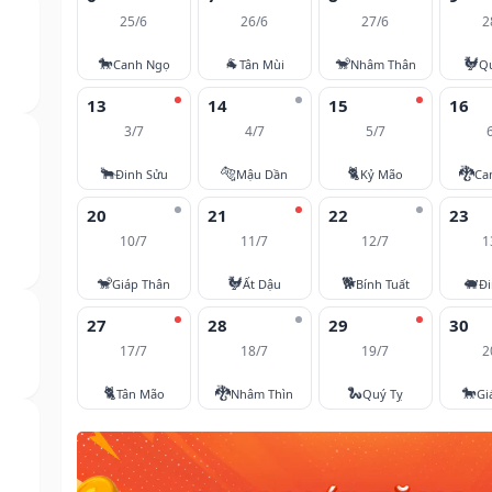
25/6
26/6
27/6
2
🐎
🐐
🐒
🐓
Canh Ngọ
Tân Mùi
Nhâm Thân
Q
13
14
15
16
3/7
4/7
5/7
🐂
🐅
🐈
🐉
Đinh Sửu
Mậu Dần
Kỷ Mão
Ca
20
21
22
23
10/7
11/7
12/7
1
🐒
🐓
🐕
🐖
Giáp Thân
Ất Dậu
Bính Tuất
Đi
27
28
29
30
17/7
18/7
19/7
2
🐈
🐉
🐍
🐎
Tân Mão
Nhâm Thìn
Quý Tỵ
Gi