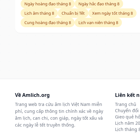
Ngày hoàng đạo tháng 8
Ngày hắc đạo tháng 8
Lịch âm tháng 8
Chuẩn bị Tết
Xem ngày tốt tháng 8
Cung hoàng đạo tháng 8
Lịch vạn niên tháng 8
Về Amlich.org
Liên kết 
Trang web tra cứu âm lịch Việt Nam miễn
Trang chủ
Chuyển đổi 
phí, cung cấp thông tin chính xác về ngày
Gieo quẻ hỏ
âm lịch, can chi, con giáp, ngày tốt xấu và
Lịch năm 2
các ngày lễ tết truyền thống.
Lịch tháng 