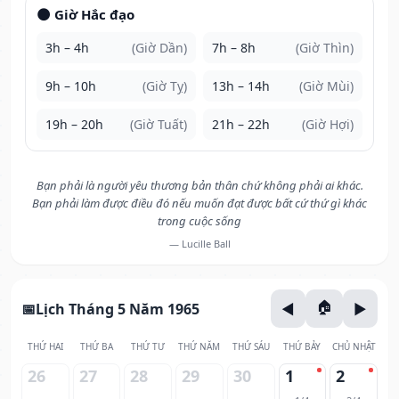
🌑 Giờ Hắc đạo
3h – 4h
(Giờ Dần)
7h – 8h
(Giờ Thìn)
9h – 10h
(Giờ Tỵ)
13h – 14h
(Giờ Mùi)
19h – 20h
(Giờ Tuất)
21h – 22h
(Giờ Hợi)
Bạn phải là người yêu thương bản thân chứ không phải ai khác.
Bạn phải làm được điều đó nếu muốn đạt được bất cứ thứ gì khác
trong cuộc sống
— Lucille Ball
Lịch Tháng 5 Năm 1965
THỨ HAI
THỨ BA
THỨ TƯ
THỨ NĂM
THỨ SÁU
THỨ BẢY
CHỦ NHẬT
26
27
28
29
30
1
2