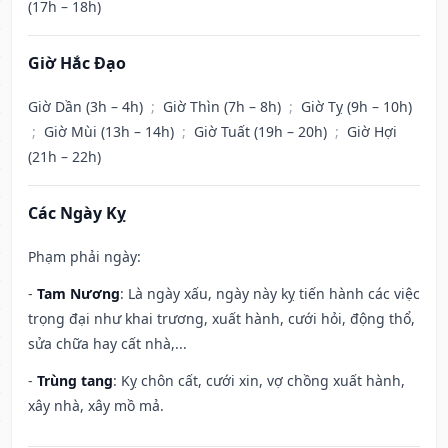
(17h – 18h)
Giờ Hắc Đạo
Giờ Dần (3h – 4h)
;
Giờ Thìn (7h – 8h)
;
Giờ Tỵ (9h – 10h)
;
Giờ Mùi (13h – 14h)
;
Giờ Tuất (19h – 20h)
;
Giờ Hợi
(21h – 22h)
Các Ngày Kỵ
Phạm phải ngày:
-
Tam Nương
: Là ngày xấu, ngày này kỵ tiến hành các việc
trọng đại như khai trương, xuất hành, cưới hỏi, động thổ,
sửa chữa hay cất nhà,...
-
Trùng tang
: Kỵ chôn cất, cưới xin, vợ chồng xuất hành,
xây nhà, xây mồ mả.