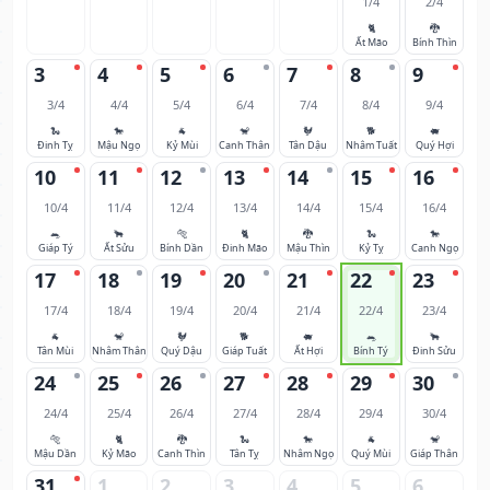
1/4
2/4
🐈
🐉
Ất Mão
Bính Thìn
3
4
5
6
7
8
9
3/4
4/4
5/4
6/4
7/4
8/4
9/4
🐍
🐎
🐐
🐒
🐓
🐕
🐖
Đinh Tỵ
Mậu Ngọ
Kỷ Mùi
Canh Thân
Tân Dậu
Nhâm Tuất
Quý Hợi
10
11
12
13
14
15
16
10/4
11/4
12/4
13/4
14/4
15/4
16/4
🐀
🐂
🐅
🐈
🐉
🐍
🐎
Giáp Tý
Ất Sửu
Bính Dần
Đinh Mão
Mậu Thìn
Kỷ Tỵ
Canh Ngọ
17
18
19
20
21
22
23
17/4
18/4
19/4
20/4
21/4
22/4
23/4
🐐
🐒
🐓
🐕
🐖
🐀
🐂
Tân Mùi
Nhâm Thân
Quý Dậu
Giáp Tuất
Ất Hợi
Bính Tý
Đinh Sửu
24
25
26
27
28
29
30
24/4
25/4
26/4
27/4
28/4
29/4
30/4
🐅
🐈
🐉
🐍
🐎
🐐
🐒
Mậu Dần
Kỷ Mão
Canh Thìn
Tân Tỵ
Nhâm Ngọ
Quý Mùi
Giáp Thân
31
1
2
3
4
5
6