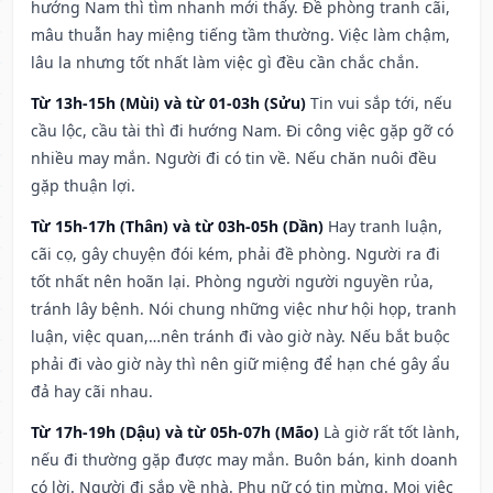
hướng Nam thì tìm nhanh mới thấy. Đề phòng tranh cãi,
mâu thuẫn hay miệng tiếng tầm thường. Việc làm chậm,
lâu la nhưng tốt nhất làm việc gì đều cần chắc chắn.
Từ 13h-15h (Mùi) và từ 01-03h (Sửu)
Tin vui sắp tới, nếu
cầu lộc, cầu tài thì đi hướng Nam. Đi công việc gặp gỡ có
nhiều may mắn. Người đi có tin về. Nếu chăn nuôi đều
gặp thuận lợi.
Từ 15h-17h (Thân) và từ 03h-05h (Dần)
Hay tranh luận,
cãi cọ, gây chuyện đói kém, phải đề phòng. Người ra đi
tốt nhất nên hoãn lại. Phòng người người nguyền rủa,
tránh lây bệnh. Nói chung những việc như hội họp, tranh
luận, việc quan,…nên tránh đi vào giờ này. Nếu bắt buộc
phải đi vào giờ này thì nên giữ miệng để hạn ché gây ẩu
đả hay cãi nhau.
Từ 17h-19h (Dậu) và từ 05h-07h (Mão)
Là giờ rất tốt lành,
nếu đi thường gặp được may mắn. Buôn bán, kinh doanh
có lời. Người đi sắp về nhà. Phụ nữ có tin mừng. Mọi việc