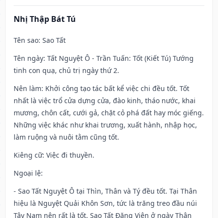
Nhị Thập Bát Tú
Tên sao
: Sao Tất
Tên ngày
: Tất Nguyệt Ô - Trần Tuấn: Tốt (Kiết Tú) Tướng
tinh con quạ, chủ trị ngày thứ 2.
Nên làm
: Khởi công tạo tác bất kể việc chi đều tốt. Tốt
nhất là việc trổ cửa dựng cửa, đào kinh, tháo nước, khai
mương, chôn cất, cưới gả, chặt cỏ phá đất hay móc giếng.
Những việc khác như khai trương, xuất hành, nhập học,
làm ruộng và nuôi tằm cũng tốt.
Kiêng cữ
: Việc đi thuyền.
Ngoại lệ
:
- Sao Tất Nguyệt Ô tại Thìn, Thân và Tý đều tốt. Tại Thân
hiệu là Nguyệt Quải Khôn Sơn, tức là trăng treo đầu núi
Tây Nam nên rất là tốt. Sao Tất Đăng Viên ở ngày Thân