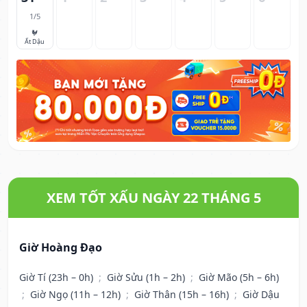
1/5
🐓
Ất Dậu
XEM TỐT XẤU NGÀY 22 THÁNG 5
Giờ Hoàng Đạo
Giờ Tí (23h – 0h)
;
Giờ Sửu (1h – 2h)
;
Giờ Mão (5h – 6h)
;
Giờ Ngọ (11h – 12h)
;
Giờ Thân (15h – 16h)
;
Giờ Dậu