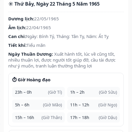
☀️ Thứ Bảy, Ngày 22 Tháng 5 Năm 1965
Dương lịch:
22/05/1965
Âm lịch:
22/04/1965
Can chi:
Ngày: Bính Tý, Tháng: Tân Tỵ, Năm: Ất Tỵ
Tiết khí:
Tiểu mãn
Ngày Thuần Dương:
Xuất hành tốt, lúc về cũng tốt,
nhiều thuận lợi, được người tốt giúp đỡ, cầu tài được
như ý muốn, tranh luận thường thắng lợi
⏱️ Giờ Hoàng đạo
23h – 0h
(Giờ Tí)
1h – 2h
(Giờ Sửu)
5h – 6h
(Giờ Mão)
11h – 12h
(Giờ Ngọ)
15h – 16h
(Giờ Thân)
17h – 18h
(Giờ Dậu)