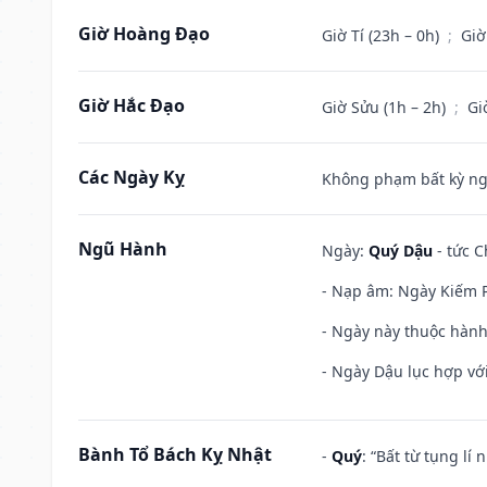
Giờ Hoàng Đạo
Giờ Tí (23h – 0h)
;
Giờ
Giờ Hắc Đạo
Giờ Sửu (1h – 2h)
;
Gi
Các Ngày Kỵ
Không phạm bất kỳ ngày
Ngũ Hành
Ngày:
Quý Dậu
- tức C
- Nạp âm: Ngày Kiếm P
- Ngày này thuộc hành 
- Ngày Dậu lục hợp với
Bành Tổ Bách Kỵ Nhật
-
Quý
: “Bất từ tụng lí