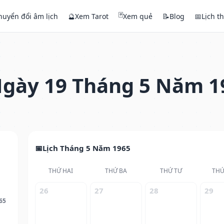
🃏
huyển đổi âm lịch
🔮
Xem Tarot
Xem quẻ
📝
Blog
📅
Lịch t
gày 19 Tháng 5 Năm 1
Lịch Tháng 5 Năm 1965
THỨ HAI
THỨ BA
THỨ TƯ
THỨ
26
27
28
29
65