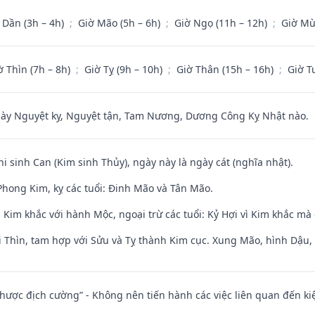
 Dần (3h – 4h)
;
Giờ Mão (5h – 6h)
;
Giờ Ngọ (11h – 12h)
;
Giờ Mù
ờ Thìn (7h – 8h)
;
Giờ Tỵ (9h – 10h)
;
Giờ Thân (15h – 16h)
;
Giờ T
 Nguyệt kỵ, Nguyệt tận, Tam Nương, Dương Công Kỵ Nhật nào.
hi sinh Can (Kim sinh Thủy), ngày này là ngày cát (nghĩa nhật).
hong Kim, kỵ các tuổi: Đinh Mão và Tân Mão.
Kim khắc với hành Mộc, ngoại trừ các tuổi: Kỷ Hợi vì Kim khắc mà 
 Thìn, tam hợp với Sửu và Tỵ thành Kim cục. Xung Mão, hình Dậu, h
 nhược địch cường” - Không nên tiến hành các việc liên quan đến ki