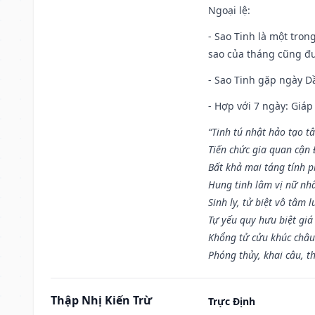
Ngoại lệ
:
- Sao Tinh là một tron
sao của tháng cũng đ
- Sao Tinh gặp ngày Dầ
- Hợp với 7 ngày: Giá
“Tinh tú nhật hảo tạo t
Tiến chức gia quan cận
Bất khả mai táng tính p
Hung tinh lâm vị nữ nh
Sinh ly, tử biệt vô tâm l
Tự yếu quy hưu biệt giá
Khổng tử cửu khúc châu
Phóng thủy, khai câu, t
Thập Nhị Kiến Trừ
Trực Định