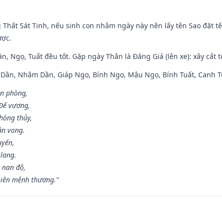
g Thất Sát Tinh, nếu sinh con nhằm ngày này nên lấy tên Sao đặt tê
ược.
n, Ngọ, Tuất đều tốt. Gặp ngày Thân là Đăng Giá (lên xe): xây cất 
p Dần, Nhâm Dần, Giáp Ngọ, Bính Ngọ, Mậu Ngọ, Bính Tuất, Canh T
ân phòng,
 Đế vương,
hóng thủy,
ân vong.
uyến,
 lang.
 nan độ,
hiên mệnh thương.”