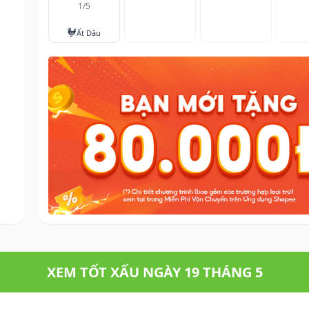
1/5
🐓
Ất Dậu
XEM TỐT XẤU NGÀY 19 THÁNG 5