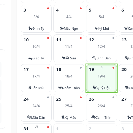
3
4
5
6
3/4
4/4
5/4
🐍
🐎
🐐
🐒
Đinh Tỵ
Mậu Ngọ
Kỷ Mùi
Ca
i
10
11
12
13
10/4
11/4
12/4
1
🐀
🐂
🐅
🐈
Giáp Tý
Ất Sửu
Bính Dần
Đi
⭐
17
18
19
20
17/4
18/4
19/4
2
🐐
🐒
🐓
🐕
Tân Mùi
Nhâm Thân
Quý Dậu
Gi
24
25
26
27
24/4
25/4
26/4
2
🐅
🐈
🐉
🐍
Mậu Dần
Kỷ Mão
Canh Thìn
T
🌙
31
1
2
3