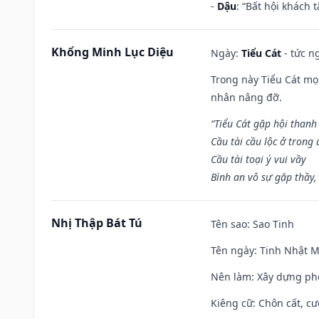
-
Dậu
: “Bất hội khách
Khổng Minh Lục Diệu
Ngày:
Tiểu Cát
- tức n
Trong này Tiểu Cát mọi
nhân nâng đỡ.
“Tiểu Cát gặp hội thanh
Cầu tài cầu lộc ở trong
Cầu tài toại ý vui vầy
Bình an vô sự gặp thầy,
Nhị Thập Bát Tú
Tên sao
: Sao Tinh
Tên ngày
: Tinh Nhật M
Nên làm
: Xây dựng ph
Kiêng cữ
: Chôn cất, c