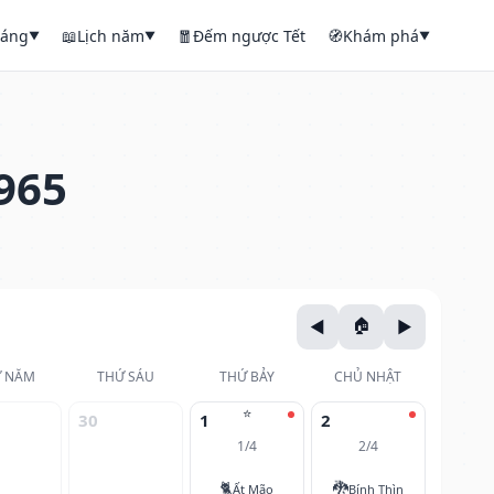
háng
📖
Lịch năm
🧧
Đếm ngược Tết
🧭
Khám phá
▼
▼
▼
965
 NĂM
THỨ SÁU
THỨ BẢY
CHỦ NHẬT
⭐
30
1
2
1/4
2/4
🐈
🐉
Ất Mão
Bính Thìn