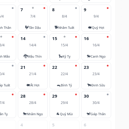
⭐
7
8
9
6/4
7/4
8/4
9/4
🐓
🐕
🐖
nh Thân
Tân Dậu
Nhâm Tuất
Quý Hợi
⭐
⭐
14
15
16
3/4
14/4
15/4
16/4
🐉
🐍
🐎
nh Mão
Mậu Thìn
Kỷ Tỵ
Canh Ngọ
21
22
23
0/4
21/4
22/4
23/4
🐖
🐀
🐂
áp Tuất
Ất Hợi
Bính Tý
Đinh Sửu
28
29
30
7/4
28/4
29/4
30/4
🐎
🐐
🐒
ân Tỵ
Nhâm Ngọ
Quý Mùi
Giáp Thân
4
5
6