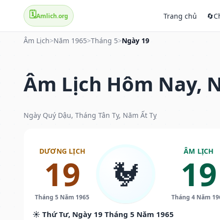
🗓️
Trang chủ
🔄
C
Amlich.org
Âm Lịch
>
Năm 1965
>
Tháng 5
>
Ngày 19
Âm Lịch Hôm Nay, N
Ngày Quý Dậu, Tháng Tân Tỵ, Năm Ất Tỵ
DƯƠNG LỊCH
ÂM LỊCH
19
19
🐓
Tháng 5 Năm 1965
Tháng 4 Năm 19
☀️ Thứ Tư, Ngày 19 Tháng 5 Năm 1965