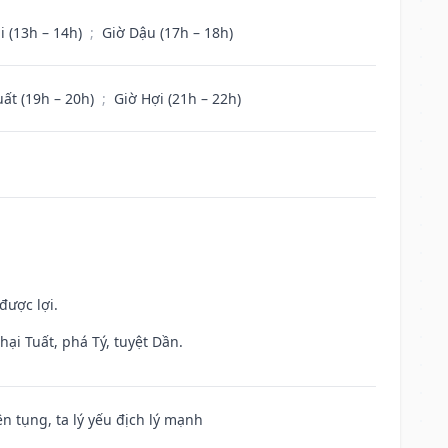
i (13h – 14h)
;
Giờ Dậu (17h – 18h)
uất (19h – 20h)
;
Giờ Hợi (21h – 22h)
được lợi.
ại Tuất, phá Tý, tuyệt Dần.
ện tụng, ta lý yếu địch lý mạnh