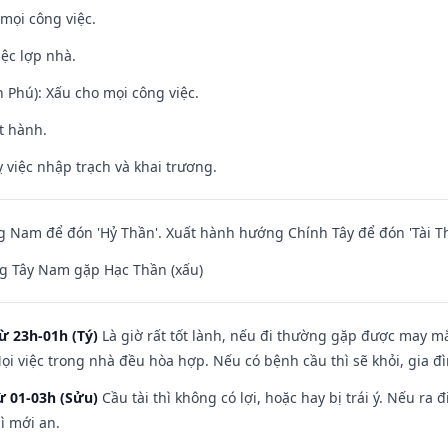
mọi công việc.
iệc lợp nhà.
n Phú): Xấu cho mọi công việc.
t hành.
 việc nhập trạch và khai trương.
Nam để đón 'Hỷ Thần'. Xuất hành hướng Chính Tây để đón 'Tài Th
g Tây Nam gặp Hạc Thần (xấu)
ừ 23h-01h (Tý)
Là giờ rất tốt lành, nếu đi thường gặp được may mắ
ọi việc trong nhà đều hòa hợp. Nếu có bệnh cầu thì sẽ khỏi, gia 
ừ 01-03h (Sửu)
Cầu tài thì không có lợi, hoặc hay bị trái ý. Nếu ra 
ì mới an.