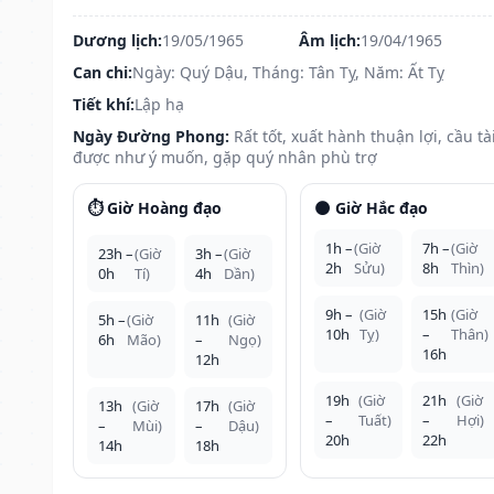
Dương lịch:
19/05/1965
Âm lịch:
19/04/1965
Can chi:
Ngày: Quý Dậu, Tháng: Tân Tỵ, Năm: Ất Tỵ
Tiết khí:
Lập hạ
Ngày Đường Phong:
Rất tốt, xuất hành thuận lợi, cầu tà
được như ý muốn, gặp quý nhân phù trợ
⏱️ Giờ Hoàng đạo
🌑 Giờ Hắc đạo
1h –
(Giờ
7h –
(Giờ
23h –
(Giờ
3h –
(Giờ
2h
Sửu)
8h
Thìn)
0h
Tí)
4h
Dần)
9h –
(Giờ
15h
(Giờ
5h –
(Giờ
11h
(Giờ
10h
Tỵ)
–
Thân)
6h
Mão)
–
Ngọ)
16h
12h
19h
(Giờ
21h
(Giờ
13h
(Giờ
17h
(Giờ
–
Tuất)
–
Hợi)
–
Mùi)
–
Dậu)
20h
22h
14h
18h