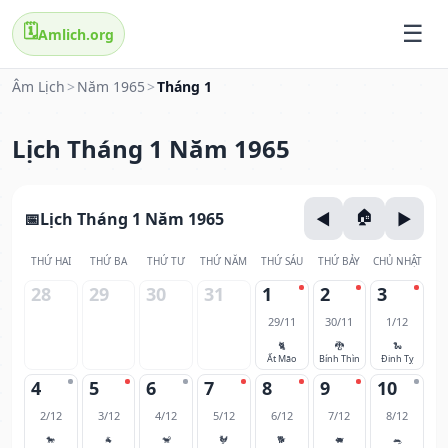
🗓️
Amlich.org
Âm Lịch
>
Năm 1965
>
Tháng 1
Lịch Tháng 1 Năm 1965
Lịch Tháng 1 Năm 1965
THỨ HAI
THỨ BA
THỨ TƯ
THỨ NĂM
THỨ SÁU
THỨ BẢY
CHỦ NHẬT
28
29
30
31
1
2
3
29/11
30/11
1/12
🐈
🐉
🐍
Ất Mão
Bính Thìn
Đinh Tỵ
4
5
6
7
8
9
10
2/12
3/12
4/12
5/12
6/12
7/12
8/12
🐎
🐐
🐒
🐓
🐕
🐖
🐀