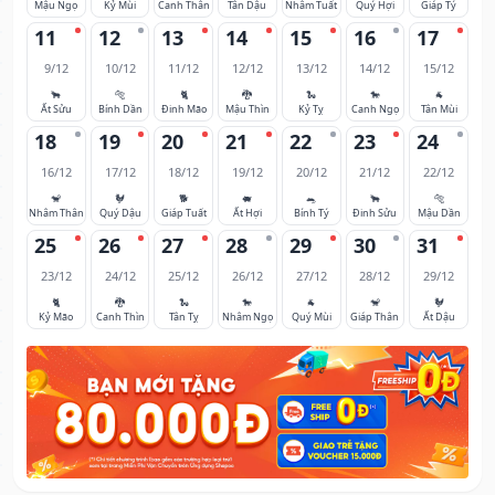
Mậu Ngọ
Kỷ Mùi
Canh Thân
Tân Dậu
Nhâm Tuất
Quý Hợi
Giáp Tý
11
12
13
14
15
16
17
9/12
10/12
11/12
12/12
13/12
14/12
15/12
🐂
🐅
🐈
🐉
🐍
🐎
🐐
Ất Sửu
Bính Dần
Đinh Mão
Mậu Thìn
Kỷ Tỵ
Canh Ngọ
Tân Mùi
18
19
20
21
22
23
24
16/12
17/12
18/12
19/12
20/12
21/12
22/12
🐒
🐓
🐕
🐖
🐀
🐂
🐅
Nhâm Thân
Quý Dậu
Giáp Tuất
Ất Hợi
Bính Tý
Đinh Sửu
Mậu Dần
25
26
27
28
29
30
31
23/12
24/12
25/12
26/12
27/12
28/12
29/12
🐈
🐉
🐍
🐎
🐐
🐒
🐓
Kỷ Mão
Canh Thìn
Tân Tỵ
Nhâm Ngọ
Quý Mùi
Giáp Thân
Ất Dậu