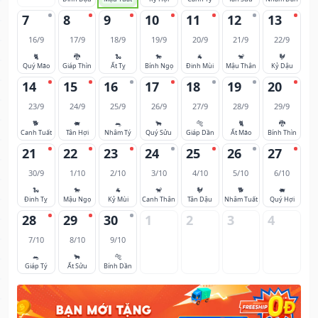
7
8
9
10
11
12
13
16/9
17/9
18/9
19/9
20/9
21/9
22/9
🐈
🐉
🐍
🐎
🐐
🐒
🐓
Quý Mão
Giáp Thìn
Ất Tỵ
Bính Ngọ
Đinh Mùi
Mậu Thân
Kỷ Dậu
14
15
16
17
18
19
20
23/9
24/9
25/9
26/9
27/9
28/9
29/9
🐕
🐖
🐀
🐂
🐅
🐈
🐉
Canh Tuất
Tân Hợi
Nhâm Tý
Quý Sửu
Giáp Dần
Ất Mão
Bính Thìn
21
22
23
24
25
26
27
30/9
1/10
2/10
3/10
4/10
5/10
6/10
🐍
🐎
🐐
🐒
🐓
🐕
🐖
Đinh Tỵ
Mậu Ngọ
Kỷ Mùi
Canh Thân
Tân Dậu
Nhâm Tuất
Quý Hợi
28
29
30
1
2
3
4
7/10
8/10
9/10
🐀
🐂
🐅
Giáp Tý
Ất Sửu
Bính Dần