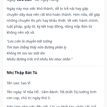
Ngày này mọi việc khó thành, dễ bị trễ nải hay gặp
chuyện dây dưa nên rất khó hoàn thành. Hơn nữa, dễ gặp
những chuyện thị phi hay khẩu thiệt. Về việc hành chính,
luật pháp, giấy tờ, ký kết hợp đồng, dâng nộp đơn từ
không nên vội vã.
“Lưu Liên là chuyện bất tường
Tìm bạn chẳng thấy nửa đường phân ly
Không thì lưu lạc một khi
Nhiều đường trắc trở nhiều khi nhọc nhằn.”
Nhị Thập Bát Tú
Tên sao
: Sao Vĩ
Tên ngày
: Vĩ Hỏa Hổ - Sầm Bành: Tốt (Kiết Tú) tướng tinh
con cọp, chủ trị ngày thứ 3.
Nên làm
: Mọi việc đều tốt. Các vụ khởi tạo, chôn cất, trổ