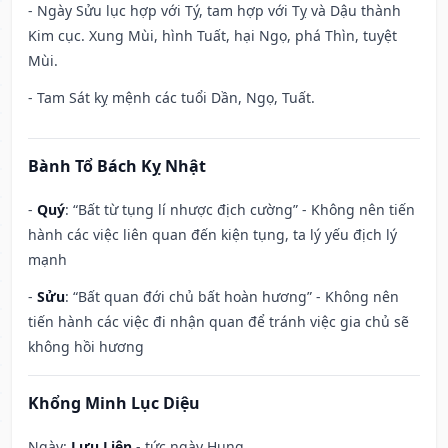
- Ngày Sửu lục hợp với Tý, tam hợp với Tỵ và Dậu thành
Kim cục. Xung Mùi, hình Tuất, hại Ngọ, phá Thìn, tuyệt
Mùi.
- Tam Sát kỵ mệnh các tuổi Dần, Ngọ, Tuất.
Bành Tổ Bách Kỵ Nhật
-
Quý
: “Bất từ tụng lí nhược địch cường” - Không nên tiến
hành các việc liên quan đến kiện tụng, ta lý yếu địch lý
mạnh
-
Sửu
: “Bất quan đới chủ bất hoàn hương” - Không nên
tiến hành các việc đi nhận quan để tránh việc gia chủ sẽ
không hồi hương
Khổng Minh Lục Diệu
Ngày:
Lưu Liên
- tức ngày Hung.