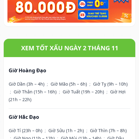
XEM TỐT XẤU NGÀY 2 THÁNG 11
Giờ Hoàng Đạo
Giờ Dần (3h – 4h)
;
Giờ Mão (5h – 6h)
;
Giờ Tỵ (9h – 10h)
;
Giờ Thân (15h – 16h)
;
Giờ Tuất (19h – 20h)
;
Giờ Hợi
(21h – 22h)
Giờ Hắc Đạo
Giờ Tí (23h – 0h)
;
Giờ Sửu (1h – 2h)
;
Giờ Thìn (7h – 8h)
;
Giờ Ngọ (11h – 12h)
;
Giờ Mùi (13h – 14h)
;
Giờ Dậu