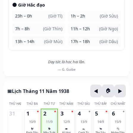
🌑 Giờ Hắc đạo
23h – 0h
(Giờ Tí)
1h – 2h
(Giờ Sửu)
7h – 8h
(Giờ Thìn)
11h – 12h
(Giờ Ngọ)
13h – 14h
(Giờ Mùi)
17h – 18h
(Giờ Dậu)
Dạy tức là học hai lần.
— G. Guibe
Lịch Tháng 11 Năm 1938
THỨ HAI
THỨ BA
THỨ TƯ
THỨ NĂM
THỨ SÁU
THỨ BẢY
CHỦ NHẬT
31
1
2
3
4
5
6
10/9
11/9
12/9
13/9
14/9
15/9
🐓
🐕
🐖
🐀
🐂
🐅
Đinh Dậu
Mậu Tuất
Kỷ Hợi
Canh Tý
Tân Sửu
Nhâm Dần