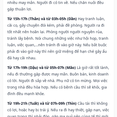
nhiều may mắn. Người đi có tin về. Nếu chăn nuôi đều
gặp thuận lợi.
Từ 15h-17h (Thân) và từ 03h-05h (Dần)
Hay tranh luận,
cãi cọ, gây chuyện đói kém, phải đề phòng. Người ra đi
tốt nhất nên hoãn lại. Phòng người người nguyền rủa,
tránh lây bệnh. Nói chung những việc như hội họp, tranh
luận, việc quan,…nên tránh đi vào giờ này. Nếu bắt buộc
phải đi vào giờ này thì nên giữ miệng để hạn ché gây ẩu
đả hay cãi nhau.
Từ 17h-19h (Dậu) và từ 05h-07h (Mão)
Là giờ rất tốt lành,
nếu đi thường gặp được may mắn. Buôn bán, kinh doanh
có lời. Người đi sắp về nhà. Phụ nữ có tin mừng. Mọi việc
trong nhà đều hòa hợp. Nếu có bệnh cầu thì sẽ khỏi, gia
đình đều mạnh khỏe.
Từ 19h-21h (Tuất) và từ 07h-09h (Thìn)
Cầu tài thì không
có lợi, hoặc hay bị trái ý. Nếu ra đi hay thiệt, gặp nạn, việc
quan trọng thì phải đòn, gặp ma quỷ nên cúng tế thì mới