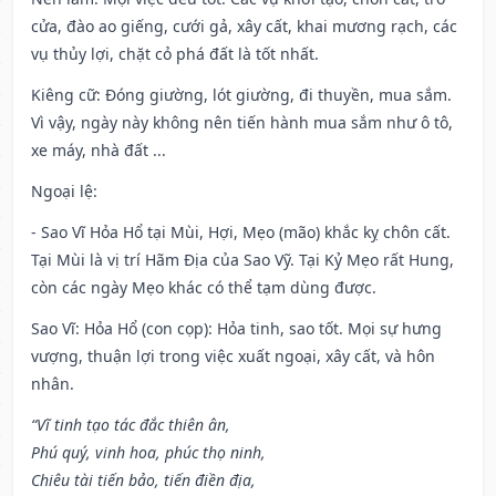
cửa, đào ao giếng, cưới gả, xây cất, khai mương rạch, các
vụ thủy lợi, chặt cỏ phá đất là tốt nhất.
Kiêng cữ
: Đóng giường, lót giường, đi thuyền, mua sắm.
Vì vậy, ngày này không nên tiến hành mua sắm như ô tô,
xe máy, nhà đất ...
Ngoại lệ
:
- Sao Vĩ Hỏa Hổ tại Mùi, Hợi, Mẹo (mão) khắc kỵ chôn cất.
Tại Mùi là vị trí Hãm Địa của Sao Vỹ. Tại Kỷ Mẹo rất Hung,
còn các ngày Mẹo khác có thể tạm dùng được.
Sao Vĩ: Hỏa Hổ (con cọp): Hỏa tinh, sao tốt. Mọi sự hưng
vượng, thuận lợi trong việc xuất ngoại, xây cất, và hôn
nhân.
“Vĩ tinh tạo tác đắc thiên ân,
Phú quý, vinh hoa, phúc thọ ninh,
Chiêu tài tiến bảo, tiến điền địa,