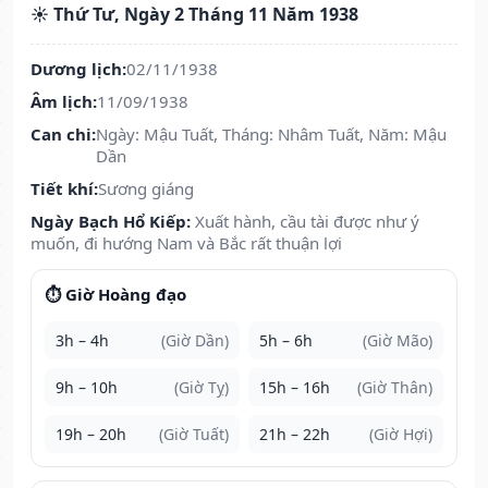
☀️ Thứ Tư, Ngày 2 Tháng 11 Năm 1938
Dương lịch:
02/11/1938
Âm lịch:
11/09/1938
Can chi:
Ngày: Mậu Tuất, Tháng: Nhâm Tuất, Năm: Mậu
Dần
Tiết khí:
Sương giáng
Ngày Bạch Hổ Kiếp:
Xuất hành, cầu tài được như ý
muốn, đi hướng Nam và Bắc rất thuận lợi
⏱️ Giờ Hoàng đạo
3h – 4h
(Giờ Dần)
5h – 6h
(Giờ Mão)
9h – 10h
(Giờ Tỵ)
15h – 16h
(Giờ Thân)
19h – 20h
(Giờ Tuất)
21h – 22h
(Giờ Hợi)