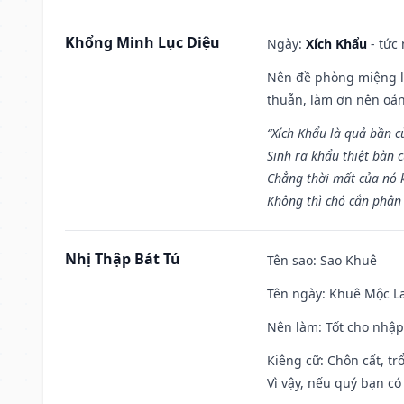
Khổng Minh Lục Diệu
Ngày:
Xích Khẩu
- tức
Nên đề phòng miệng lư
thuẫn, làm ơn nên oán
“Xích Khẩu là quả bần 
Sinh ra khẩu thiệt bàn c
Chẳng thời mất của nó 
Không thì chó cắn phân 
Nhị Thập Bát Tú
Tên sao
: Sao Khuê
Tên ngày
: Khuê Mộc La
Nên làm
: Tốt cho nhậ
Kiêng cữ
: Chôn cất, t
Vì vậy, nếu quý bạn có