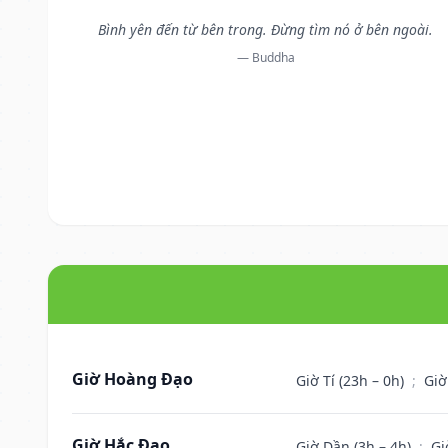
Bình yên đến từ bên trong. Đừng tìm nó ở bên ngoài.
— Buddha
Giờ Hoàng Đạo
Giờ Tí (23h – 0h)
;
Giờ
Giờ Hắc Đạo
Giờ Dần (3h – 4h)
;
Gi