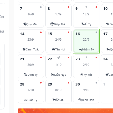
⭐
7
8
9
10
16/9
17/9
18/9
1
Dần
🐈
🐉
🐍
🐎
Quý Mão
Giáp Thìn
Ất Tỵ
Bí
đều
14
15
16
17
23/9
24/9
25/9
2
🐕
🐖
🐀
🐂
Canh Tuất
Tân Hợi
Nhâm Tý
Q
🌙
⭐
21
22
23
24
30/9
1/10
2/10
3
🐍
🐎
🐐
🐒
Đinh Tỵ
Mậu Ngọ
Kỷ Mùi
Ca
28
29
30
1
7/10
8/10
9/10
🐀
🐂
🐅
Giáp Tý
Ất Sửu
Bính Dần