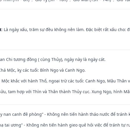
t
: Là ngày xấu, trăm sự đều không nên làm. Đặc biệt rất xấu cho: đ
Can Chi tương đồng ( cùng Thủy), ngày này là ngày cát.
há Mộc, kỵ các tuổi: Bính Ngọ và Canh Ngọ.
 Mộc khắc với hành Thổ, ngoại trừ các tuổi: Canh Ngọ, Mậu Thân 
 Sửu, tam hợp với Thìn và Thân thành Thủy cục. Xung Ngọ, hình Mão
ủy nan canh đê phòng” - Không nên tiến hành tháo nước để tránh
nhạ tai ương” - Không nên tiến hành gieo quẻ hỏi việc để tránh tự r