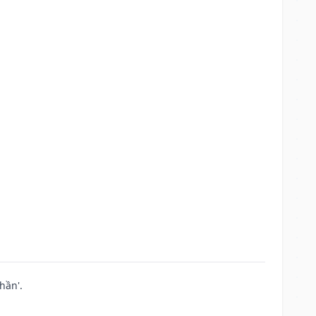
hần'.