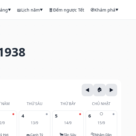
háng
📖
Lịch năm
🧧
Đếm ngược Tết
🧭
Khám phá
▼
▼
▼
1938
 NĂM
THỨ SÁU
THỨ BẢY
CHỦ NHẬT
🌕
4
5
6
2/9
13/9
14/9
15/9
🐀
🐂
🐅
ỷ Hợi
Canh Tý
Tân Sửu
Nhâm Dần