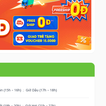
ân (15h – 16h)
;
Giờ Dậu (17h – 18h)
ất (19h – 20h)
;
Giờ Hợi (21h – 22h)