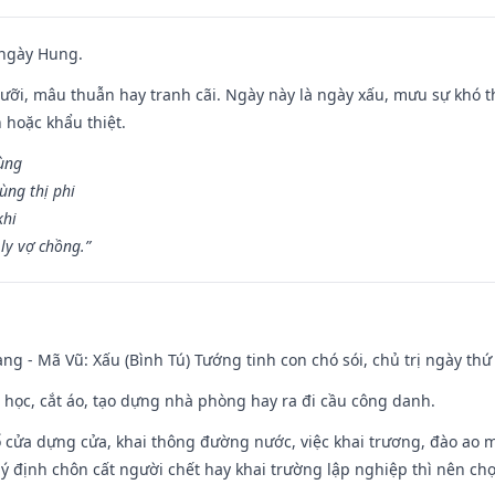
 ngày Hung.
ỡi, mâu thuẫn hay tranh cãi. Ngày này là ngày xấu, mưu sự khó thà
 hoặc khẩu thiệt.
cùng
ùng thị phi
khi
ly vợ chồng.”
ng - Mã Vũ: Xấu (Bình Tú) Tướng tinh con chó sói, chủ trị ngày thứ 
p học, cắt áo, tạo dựng nhà phòng hay ra đi cầu công danh.
rổ cửa dựng cửa, khai thông đường nước, việc khai trương, đào ao 
 ý định chôn cất người chết hay khai trường lập nghiệp thì nên ch