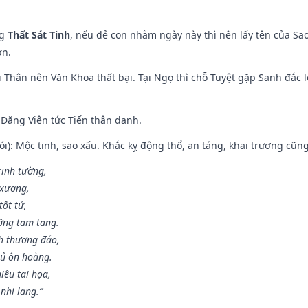
ng
Thất Sát Tinh
, nếu đẻ con nhằm ngày này thì nên lấy tên của Sa
ơn.
 Thân nên Văn Khoa thất bại. Tại Ngọ thì chỗ Tuyệt gặp Sanh đắc l
Đăng Viên tức Tiến thân danh.
i): Mộc tinh, sao xấu. Khắc kỵ động thổ, an táng, khai trương cũn
rinh tường,
 xương,
ốt tử,
ỡng tam tang.
h thương đáo,
hủ ôn hoàng.
iêu tai họa,
nhi lang.”