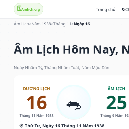
🗓️
Trang chủ
🔄
C
Amlich.org
Âm Lịch
>
Năm 1938
>
Tháng 11
>
Ngày 16
Âm Lịch Hôm Nay, N
Ngày Nhâm Tý, Tháng Nhâm Tuất, Năm Mậu Dần
DƯƠNG LỊCH
ÂM LỊCH
16
25
🐀
Tháng 11 Năm 1938
Tháng 9 Năm 19
☀️ Thứ Tư, Ngày 16 Tháng 11 Năm 1938