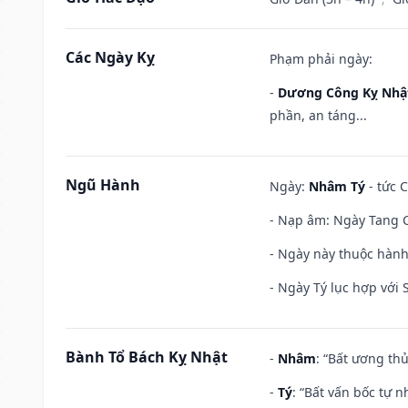
Các Ngày Kỵ
Phạm phải ngày:
-
Dương Công Kỵ Nhậ
phần, an táng...
Ngũ Hành
Ngày:
Nhâm Tý
- tức 
- Nạp âm: Ngày Tang C
- Ngày này thuộc hành
- Ngày Tý lục hợp với
Bành Tổ Bách Kỵ Nhật
-
Nhâm
: “Bất ương th
-
Tý
: “Bất vấn bốc tự 