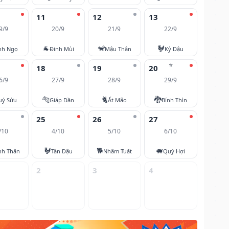
11
12
13
9/9
20/9
21/9
22/9
🐐
🐒
🐓
nh Ngọ
Đinh Mùi
Mậu Thân
Kỷ Dậu
⭐
18
19
20
6/9
27/9
28/9
29/9
🐅
🐈
🐉
uý Sửu
Giáp Dần
Ất Mão
Bính Thìn
25
26
27
/10
4/10
5/10
6/10
🐓
🐕
🐖
nh Thân
Tân Dậu
Nhâm Tuất
Quý Hợi
2
3
4