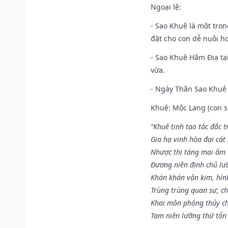
Ngoại lệ
:
- Sao Khuê là một tro
đặt cho con dễ nuôi h
- Sao Khuê Hãm Địa tại
vừa.
- Ngày Thân Sao Khuê 
Khuê: Mộc Lang (con só
“Khuê tinh tạo tác đắc t
Gia hạ vinh hòa đại cát
Nhược thị táng mai âm t
Đương niên định chủ lư
Khán khán vận kim, hìn
Trùng trùng quan sự, c
Khai môn phóng thủy ch
Tam niên lưỡng thứ tổn 