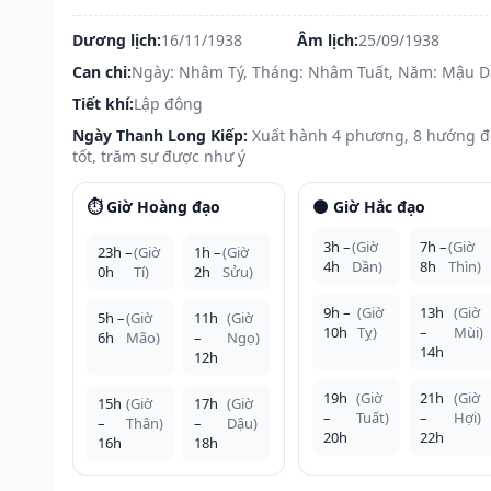
Dương lịch:
16/11/1938
Âm lịch:
25/09/1938
Can chi:
Ngày: Nhâm Tý, Tháng: Nhâm Tuất, Năm: Mậu 
Tiết khí:
Lập đông
Ngày Thanh Long Kiếp:
Xuất hành 4 phương, 8 hướng 
tốt, trăm sự được như ý
⏱️ Giờ Hoàng đạo
🌑 Giờ Hắc đạo
3h –
(Giờ
7h –
(Giờ
23h –
(Giờ
1h –
(Giờ
4h
Dần)
8h
Thìn)
0h
Tí)
2h
Sửu)
9h –
(Giờ
13h
(Giờ
5h –
(Giờ
11h
(Giờ
10h
Tỵ)
–
Mùi)
6h
Mão)
–
Ngọ)
14h
12h
19h
(Giờ
21h
(Giờ
15h
(Giờ
17h
(Giờ
–
Tuất)
–
Hợi)
–
Thân)
–
Dậu)
20h
22h
16h
18h