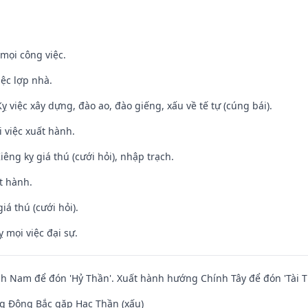
mọi công việc.
iệc lợp nhà.
ỵ việc xây dựng, đào ao, đào giếng, xấu về tế tự (cúng bái).
i việc xuất hành.
Kiêng kỵ giá thú (cưới hỏi), nhập trạch.
t hành.
iá thú (cưới hỏi).
ỵ mọi việc đại sự.
 Nam để đón 'Hỷ Thần'. Xuất hành hướng Chính Tây để đón 'Tài T
g Đông Bắc gặp Hạc Thần (xấu)