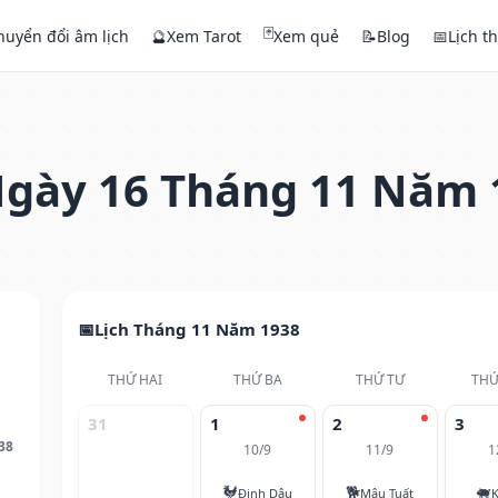
🃏
huyển đổi âm lịch
🔮
Xem Tarot
Xem quẻ
📝
Blog
📅
Lịch t
gày 16 Tháng 11 Năm 
Lịch Tháng 11 Năm 1938
THỨ HAI
THỨ BA
THỨ TƯ
THỨ
31
1
2
3
38
10/9
11/9
1
🐓
🐕
🐖
Đinh Dậu
Mậu Tuất
K