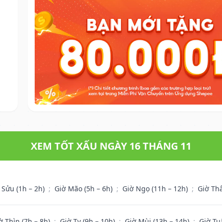
XEM TỐT XẤU NGÀY 16 THÁNG 11
 Sửu (1h – 2h)
;
Giờ Mão (5h – 6h)
;
Giờ Ngọ (11h – 12h)
;
Giờ Th
ờ Thìn (7h – 8h)
;
Giờ Tỵ (9h – 10h)
;
Giờ Mùi (13h – 14h)
;
Giờ Tu