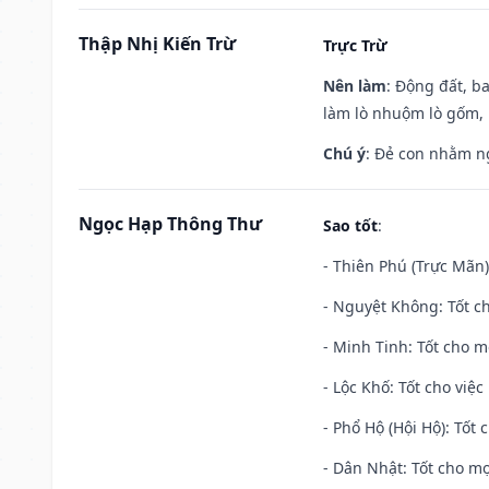
Thập Nhị Kiến Trừ
Trực Trừ
Nên làm
: Động đất, b
làm lò nhuộm lò gốm,
Chú ý
: Đẻ con nhằm n
Ngọc Hạp Thông Thư
Sao tốt
:
- Thiên Phú (Trực Mãn)
- Nguyệt Không: Tốt c
- Minh Tinh: Tốt cho m
- Lộc Khố: Tốt cho việc
- Phổ Hộ (Hội Hộ): Tốt 
- Dân Nhật: Tốt cho mọ