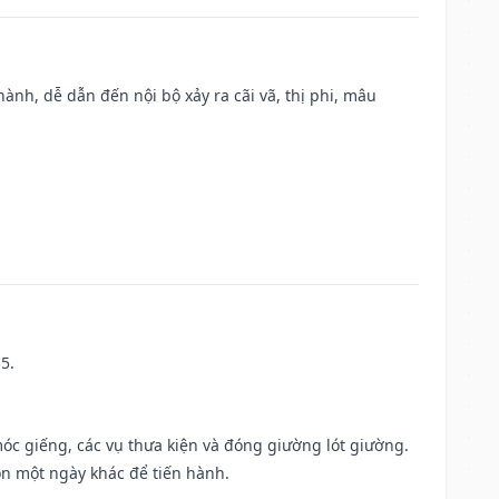
nh, dễ dẫn đến nội bộ xảy ra cãi vã, thị phi, mâu
5.
móc giếng, các vụ thưa kiện và đóng giường lót giường.
ọn một ngày khác để tiến hành.