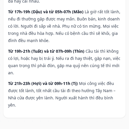
đả hay cãi nhau.
Từ 17h-19h (Dậu) và từ 05h-07h (Mão)
Là giờ rất tốt lành,
nếu đi thường gặp được may mắn. Buôn bán, kinh doanh
có lời. Người đi sắp về nhà. Phụ nữ có tin mừng. Mọi việc
trong nhà đều hòa hợp. Nếu có bệnh cầu thì sẽ khỏi, gia
đình đều mạnh khỏe.
Từ 19h-21h (Tuất) và từ 07h-09h (Thìn)
Cầu tài thì không
có lợi, hoặc hay bị trái ý. Nếu ra đi hay thiệt, gặp nạn, việc
quan trọng thì phải đòn, gặp ma quỷ nên cúng tế thì mới
an.
Từ 21h-23h (Hợi) và từ 09h-11h (Tị)
Mọi công việc đều
được tốt lành, tốt nhất cầu tài đi theo hướng Tây Nam –
Nhà cửa được yên lành. Người xuất hành thì đều bình
yên.