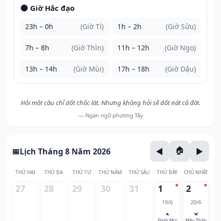
🌑 Giờ Hắc đạo
23h – 0h
(Giờ Tí)
1h – 2h
(Giờ Sửu)
7h – 8h
(Giờ Thìn)
11h – 12h
(Giờ Ngọ)
13h – 14h
(Giờ Mùi)
17h – 18h
(Giờ Dậu)
Hỏi một câu chỉ dốt chốc lát. Nhưng không hỏi sẽ dốt nát cả đời.
— Ngạn ngữ phương Tây
Lịch Tháng 8 Năm 2026
THỨ HAI
THỨ BA
THỨ TƯ
THỨ NĂM
THỨ SÁU
THỨ BẢY
CHỦ NHẬT
27
28
29
30
31
1
2
19/6
20/6
🐐
🐒
Đinh Mùi
Mậu Thân