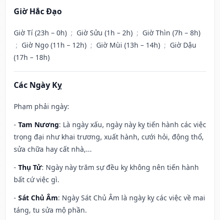
Giờ Hắc Đạo
Giờ Tí (23h – 0h)
;
Giờ Sửu (1h – 2h)
;
Giờ Thìn (7h – 8h)
;
Giờ Ngọ (11h – 12h)
;
Giờ Mùi (13h – 14h)
;
Giờ Dậu
(17h – 18h)
Các Ngày Kỵ
Phạm phải ngày:
-
Tam Nương
: Là ngày xấu, ngày này kỵ tiến hành các việc
trọng đại như khai trương, xuất hành, cưới hỏi, động thổ,
sửa chữa hay cất nhà,...
-
Thụ Tử
: Ngày này trăm sự đều kỵ không nên tiến hành
bất cứ việc gì.
-
Sát Chủ Âm
: Ngày Sát Chủ Âm là ngày kỵ các việc về mai
táng, tu sửa mộ phần.