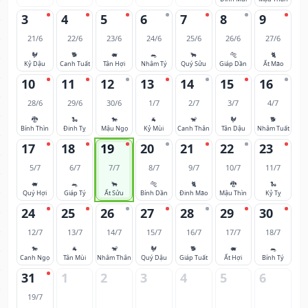
3
4
5
6
7
8
9
21/6
22/6
23/6
24/6
25/6
26/6
27/6
🐓
🐕
🐖
🐀
🐂
🐅
🐈
Kỷ Dậu
Canh Tuất
Tân Hợi
Nhâm Tý
Quý Sửu
Giáp Dần
Ất Mão
10
11
12
13
14
15
16
28/6
29/6
30/6
1/7
2/7
3/7
4/7
🐉
🐍
🐎
🐐
🐒
🐓
🐕
Bính Thìn
Đinh Tỵ
Mậu Ngọ
Kỷ Mùi
Canh Thân
Tân Dậu
Nhâm Tuất
17
18
19
20
21
22
23
5/7
6/7
7/7
8/7
9/7
10/7
11/7
🐖
🐀
🐂
🐅
🐈
🐉
🐍
Quý Hợi
Giáp Tý
Ất Sửu
Bính Dần
Đinh Mão
Mậu Thìn
Kỷ Tỵ
24
25
26
27
28
29
30
12/7
13/7
14/7
15/7
16/7
17/7
18/7
🐎
🐐
🐒
🐓
🐕
🐖
🐀
Canh Ngọ
Tân Mùi
Nhâm Thân
Quý Dậu
Giáp Tuất
Ất Hợi
Bính Tý
31
1
2
3
4
5
6
19/7