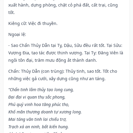
xuất hành, dựng phòng, chặt cỏ phá đất, cất trại, cũng
tốt.
Kiêng cữ
: Việc đi thuyền.
Ngoại lệ
:
- Sao Chẩn Thủy Dẫn tại Tỵ, Dậu, Sửu đều rất tốt. Tại Sửu:
Vượng Địa, tạo tác được thịnh vượng. Tại Tỵ: Đăng Viên là
ngôi tôn đại, trăm mưu động ắt thành danh.
Chẩn: Thủy Dẫn (con trùng): Thủy tinh, sao tốt. Tốt cho
những việc gả cưới, xây dựng cũng như an táng.
“Chẩn tinh lâm thủy tạo long cung,
Đại đại vi quan thụ sắc phong,
Phú quý vinh hoa tăng phúc thọ,
Khố mãn thương doanh tự xương long.
Mai táng văn tinh lai chiếu trợ,
Trạch xá an ninh, bất kiến hung.