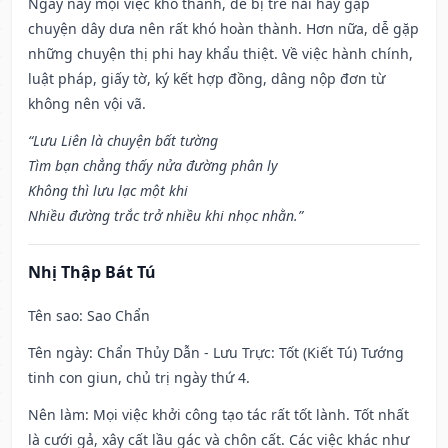
Ngày này mọi việc khó thành, dễ bị trễ nải hay gặp
chuyện dây dưa nên rất khó hoàn thành. Hơn nữa, dễ gặp
những chuyện thị phi hay khẩu thiệt. Về việc hành chính,
luật pháp, giấy tờ, ký kết hợp đồng, dâng nộp đơn từ
không nên vội vã.
“Lưu Liên là chuyện bất tường
Tìm bạn chẳng thấy nửa đường phân ly
Không thì lưu lạc một khi
Nhiều đường trắc trở nhiều khi nhọc nhằn.”
Nhị Thập Bát Tú
Tên sao
: Sao Chẩn
Tên ngày
: Chẩn Thủy Dẫn - Lưu Trực: Tốt (Kiết Tú) Tướng
tinh con giun, chủ trị ngày thứ 4.
Nên làm
: Mọi việc khởi công tạo tác rất tốt lành. Tốt nhất
là cưới gả, xây cất lầu gác và chôn cất. Các việc khác như