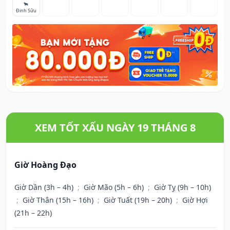
🐂
Đinh Sửu
XEM TỐT XẤU NGÀY 19 THÁNG 8
Giờ Hoàng Đạo
Giờ Dần (3h – 4h)
;
Giờ Mão (5h – 6h)
;
Giờ Tỵ (9h – 10h)
;
Giờ Thân (15h – 16h)
;
Giờ Tuất (19h – 20h)
;
Giờ Hợi
(21h – 22h)