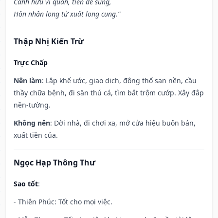
Cánh hữu vi quan, tiên đế sủng,
Hôn nhân long tử xuất long cung.”
Thập Nhị Kiến Trừ
Trực Chấp
Nên làm
: Lập khế ước, giao dịch, động thổ san nền, cầu
thầy chữa bệnh, đi săn thú cá, tìm bắt trộm cướp. Xây đắp
nền-tường.
Không nên
: Dời nhà, đi chơi xa, mở cửa hiệu buôn bán,
xuất tiền của.
Ngọc Hạp Thông Thư
Sao tốt
:
- Thiên Phúc: Tốt cho mọi việc.