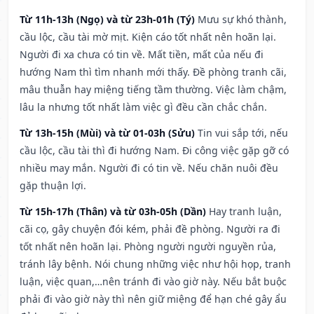
Từ 11h-13h (Ngọ) và từ 23h-01h (Tý)
Mưu sự khó thành,
cầu lộc, cầu tài mờ mịt. Kiện cáo tốt nhất nên hoãn lại.
Người đi xa chưa có tin về. Mất tiền, mất của nếu đi
hướng Nam thì tìm nhanh mới thấy. Đề phòng tranh cãi,
mâu thuẫn hay miệng tiếng tầm thường. Việc làm chậm,
lâu la nhưng tốt nhất làm việc gì đều cần chắc chắn.
Từ 13h-15h (Mùi) và từ 01-03h (Sửu)
Tin vui sắp tới, nếu
cầu lộc, cầu tài thì đi hướng Nam. Đi công việc gặp gỡ có
nhiều may mắn. Người đi có tin về. Nếu chăn nuôi đều
gặp thuận lợi.
Từ 15h-17h (Thân) và từ 03h-05h (Dần)
Hay tranh luận,
cãi cọ, gây chuyện đói kém, phải đề phòng. Người ra đi
tốt nhất nên hoãn lại. Phòng người người nguyền rủa,
tránh lây bệnh. Nói chung những việc như hội họp, tranh
luận, việc quan,…nên tránh đi vào giờ này. Nếu bắt buộc
phải đi vào giờ này thì nên giữ miệng để hạn ché gây ẩu