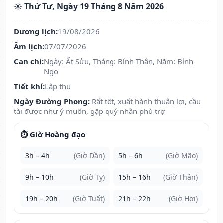
☀️ Thứ Tư, Ngày 19 Tháng 8 Năm 2026
Dương lịch:
19/08/2026
Âm lịch:
07/07/2026
Can chi:
Ngày: Ất Sửu, Tháng: Bính Thân, Năm: Bính
Ngọ
Tiết khí:
Lập thu
Ngày Đường Phong:
Rất tốt, xuất hành thuận lợi, cầu
tài được như ý muốn, gặp quý nhân phù trợ
⏱️ Giờ Hoàng đạo
3h – 4h
(Giờ Dần)
5h – 6h
(Giờ Mão)
9h – 10h
(Giờ Tỵ)
15h – 16h
(Giờ Thân)
19h – 20h
(Giờ Tuất)
21h – 22h
(Giờ Hợi)