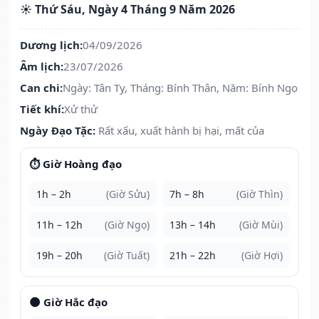
☀️ Thứ Sáu, Ngày 4 Tháng 9 Năm 2026
Dương lịch:
04/09/2026
Âm lịch:
23/07/2026
Can chi:
Ngày: Tân Tỵ, Tháng: Bính Thân, Năm: Bính Ngọ
Tiết khí:
Xử thử
Ngày Đạo Tặc:
Rất xấu, xuất hành bị hại, mất của
⏱️ Giờ Hoàng đạo
1h – 2h
(Giờ Sửu)
7h – 8h
(Giờ Thìn)
11h – 12h
(Giờ Ngọ)
13h – 14h
(Giờ Mùi)
19h – 20h
(Giờ Tuất)
21h – 22h
(Giờ Hợi)
🌑 Giờ Hắc đạo