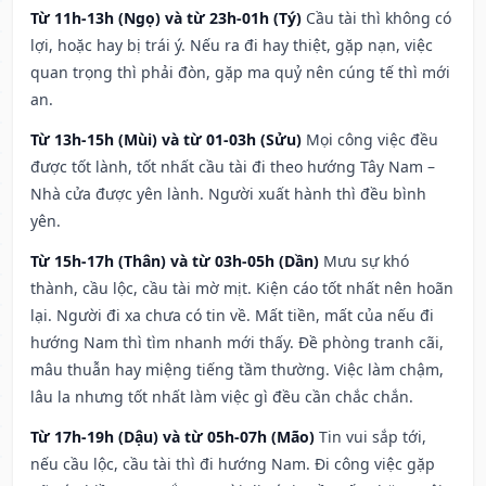
Từ 11h-13h (Ngọ) và từ 23h-01h (Tý)
Cầu tài thì không có
lợi, hoặc hay bị trái ý. Nếu ra đi hay thiệt, gặp nạn, việc
quan trọng thì phải đòn, gặp ma quỷ nên cúng tế thì mới
an.
Từ 13h-15h (Mùi) và từ 01-03h (Sửu)
Mọi công việc đều
được tốt lành, tốt nhất cầu tài đi theo hướng Tây Nam –
Nhà cửa được yên lành. Người xuất hành thì đều bình
yên.
Từ 15h-17h (Thân) và từ 03h-05h (Dần)
Mưu sự khó
thành, cầu lộc, cầu tài mờ mịt. Kiện cáo tốt nhất nên hoãn
lại. Người đi xa chưa có tin về. Mất tiền, mất của nếu đi
hướng Nam thì tìm nhanh mới thấy. Đề phòng tranh cãi,
mâu thuẫn hay miệng tiếng tầm thường. Việc làm chậm,
lâu la nhưng tốt nhất làm việc gì đều cần chắc chắn.
Từ 17h-19h (Dậu) và từ 05h-07h (Mão)
Tin vui sắp tới,
nếu cầu lộc, cầu tài thì đi hướng Nam. Đi công việc gặp