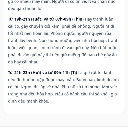
gỡ có nhiều may mắn. Người đi có tin về. Nếu chăn nuôi
đều gặp thuận lợi.
Từ 19h-21h (Tuất) và từ 07h-09h (Thìn)
Hay tranh luận,
cãi cọ, gây chuyện đói kém, phải đề phòng. Người ra đi
tốt nhất nên hoãn lại. Phòng người người nguyền rủa,
tránh lây bệnh. Nói chung những việc như hội họp, tranh
luận, việc quan,…nên tránh đi vào giờ này. Nếu bắt buộc
phải đi vào giờ này thì nên giữ miệng để hạn ché gây ẩu
đả hay cãi nhau.
Từ 21h-23h (Hợi) và từ 09h-11h (Tị)
Là giờ rất tốt lành,
nếu đi thường gặp được may mắn. Buôn bán, kinh doanh
có lời. Người đi sắp về nhà. Phụ nữ có tin mừng. Mọi việc
trong nhà đều hòa hợp. Nếu có bệnh cầu thì sẽ khỏi, gia
đình đều mạnh khỏe.