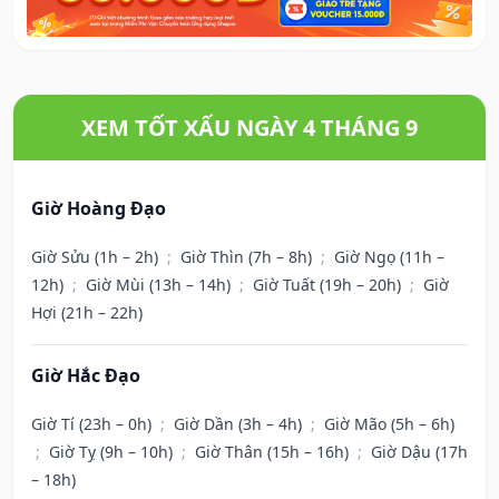
XEM TỐT XẤU NGÀY 4 THÁNG 9
Giờ Hoàng Đạo
Giờ Sửu (1h – 2h)
;
Giờ Thìn (7h – 8h)
;
Giờ Ngọ (11h –
12h)
;
Giờ Mùi (13h – 14h)
;
Giờ Tuất (19h – 20h)
;
Giờ
Hợi (21h – 22h)
Giờ Hắc Đạo
Giờ Tí (23h – 0h)
;
Giờ Dần (3h – 4h)
;
Giờ Mão (5h – 6h)
;
Giờ Tỵ (9h – 10h)
;
Giờ Thân (15h – 16h)
;
Giờ Dậu (17h
– 18h)