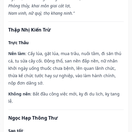
Phóng thủy, khai môn giai cát lợi,
Nam vinh, nữ quý, thọ khang ninh.”
Thập Nhị Kiến Trừ
Trực Thâu
Nên làm
: Cấy lúa, gặt lúa, mua trâu, nuôi tằm, đi săn thú
cá, tu sửa cây cối. Động thổ, san nền đắp nền, nữ nhân
khởi ngày uống thuốc chưa bệnh, lên quan lãnh chức,
thừa kế chức tước hay sự nghiệp, vào làm hành chính,
nộp đơn dâng sớ.
Không nên
: Bắt đầu công việc mới, kỵ đi du lịch, kỵ tang
lễ.
Ngọc Hạp Thông Thư
Sao tốt
: