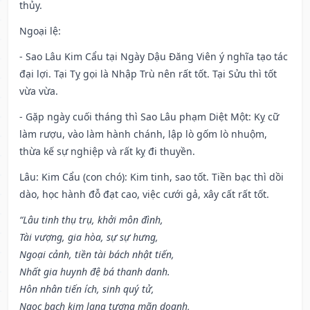
thủy.
Ngoại lệ
:
- Sao Lâu Kim Cẩu tại Ngày Dậu Đăng Viên ý nghĩa tạo tác
đại lợi. Tại Tỵ gọi là Nhập Trù nên rất tốt. Tại Sửu thì tốt
vừa vừa.
- Gặp ngày cuối tháng thì Sao Lâu phạm Diệt Một: Kỵ cữ
làm rượu, vào làm hành chánh, lập lò gốm lò nhuộm,
thừa kế sự nghiệp và rất kỵ đi thuyền.
Lâu: Kim Cẩu (con chó): Kim tinh, sao tốt. Tiền bạc thì dồi
dào, học hành đỗ đạt cao, việc cưới gả, xây cất rất tốt.
“Lâu tinh thụ trụ, khởi môn đình,
Tài vượng, gia hòa, sự sự hưng,
Ngoại cảnh, tiền tài bách nhật tiến,
Nhất gia huynh đệ bá thanh danh.
Hôn nhân tiến ích, sinh quý tử,
Ngọc bạch kim lang tương mãn doanh,