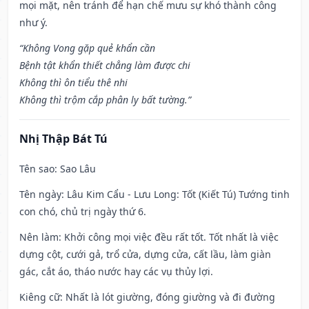
mọi mặt, nên tránh để hạn chế mưu sự khó thành công
như ý.
“Không Vong gặp quẻ khẩn cần
Bệnh tật khẩn thiết chẳng làm được chi
Không thì ôn tiểu thê nhi
Không thì trộm cắp phân ly bất tường.”
Nhị Thập Bát Tú
Tên sao
: Sao Lâu
Tên ngày
: Lâu Kim Cẩu - Lưu Long: Tốt (Kiết Tú) Tướng tinh
con chó, chủ trị ngày thứ 6.
Nên làm
: Khởi công mọi việc đều rất tốt. Tốt nhất là việc
dựng cột, cưới gả, trổ cửa, dựng cửa, cất lầu, làm giàn
gác, cắt áo, tháo nước hay các vụ thủy lợi.
Kiêng cữ
: Nhất là lót giường, đóng giường và đi đường