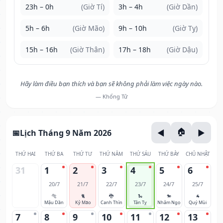
23h – 0h
(Giờ Tí)
3h – 4h
(Giờ Dần)
5h – 6h
(Giờ Mão)
9h – 10h
(Giờ Tỵ)
15h – 16h
(Giờ Thân)
17h – 18h
(Giờ Dậu)
Hãy làm điều bạn thích và bạn sẽ không phải làm việc ngày nào.
— Khổng Tử
Lịch Tháng 9 Năm 2026
THỨ HAI
THỨ BA
THỨ TƯ
THỨ NĂM
THỨ SÁU
THỨ BẢY
CHỦ NHẬT
31
1
2
3
4
5
6
20/7
21/7
22/7
23/7
24/7
25/7
🐅
🐈
🐉
🐍
🐎
🐐
Mậu Dần
Kỷ Mão
Canh Thìn
Tân Tỵ
Nhâm Ngọ
Quý Mùi
7
8
9
10
11
12
13