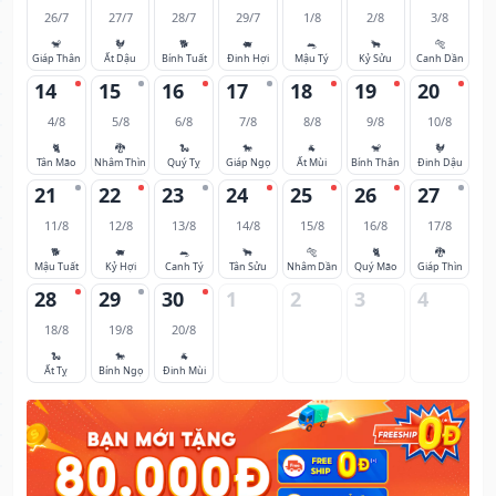
26/7
27/7
28/7
29/7
1/8
2/8
3/8
🐒
🐓
🐕
🐖
🐀
🐂
🐅
Giáp Thân
Ất Dậu
Bính Tuất
Đinh Hợi
Mậu Tý
Kỷ Sửu
Canh Dần
14
15
16
17
18
19
20
4/8
5/8
6/8
7/8
8/8
9/8
10/8
🐈
🐉
🐍
🐎
🐐
🐒
🐓
Tân Mão
Nhâm Thìn
Quý Tỵ
Giáp Ngọ
Ất Mùi
Bính Thân
Đinh Dậu
21
22
23
24
25
26
27
11/8
12/8
13/8
14/8
15/8
16/8
17/8
🐕
🐖
🐀
🐂
🐅
🐈
🐉
Mậu Tuất
Kỷ Hợi
Canh Tý
Tân Sửu
Nhâm Dần
Quý Mão
Giáp Thìn
28
29
30
1
2
3
4
18/8
19/8
20/8
🐍
🐎
🐐
Ất Tỵ
Bính Ngọ
Đinh Mùi