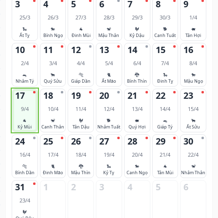
3
4
5
6
7
8
9
25/3
26/3
27/3
28/3
29/3
30/3
1/4
🐍
🐎
🐐
🐒
🐓
🐕
🐖
Ất Tỵ
Bính Ngọ
Đinh Mùi
Mậu Thân
Kỷ Dậu
Canh Tuất
Tân Hợi
10
11
12
13
14
15
16
2/4
3/4
4/4
5/4
6/4
7/4
8/4
🐀
🐂
🐅
🐈
🐉
🐍
🐎
Nhâm Tý
Quý Sửu
Giáp Dần
Ất Mão
Bính Thìn
Đinh Tỵ
Mậu Ngọ
17
18
19
20
21
22
23
9/4
10/4
11/4
12/4
13/4
14/4
15/4
🐐
🐒
🐓
🐕
🐖
🐀
🐂
Kỷ Mùi
Canh Thân
Tân Dậu
Nhâm Tuất
Quý Hợi
Giáp Tý
Ất Sửu
24
25
26
27
28
29
30
16/4
17/4
18/4
19/4
20/4
21/4
22/4
🐅
🐈
🐉
🐍
🐎
🐐
🐒
Bính Dần
Đinh Mão
Mậu Thìn
Kỷ Tỵ
Canh Ngọ
Tân Mùi
Nhâm Thân
31
1
2
3
4
5
6
23/4
🐓