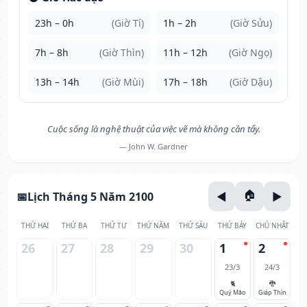
23h – 0h
(Giờ Tí)
1h – 2h
(Giờ Sửu)
7h – 8h
(Giờ Thìn)
11h – 12h
(Giờ Ngọ)
13h – 14h
(Giờ Mùi)
17h – 18h
(Giờ Dậu)
Cuộc sống là nghệ thuật của việc vẽ mà không cần tẩy.
— John W. Gardner
Lịch Tháng 5 Năm 2100
THỨ HAI
THỨ BA
THỨ TƯ
THỨ NĂM
THỨ SÁU
THỨ BẢY
CHỦ NHẬT
26
27
28
29
30
1
2
23/3
24/3
🐈
🐉
Quý Mão
Giáp Thìn