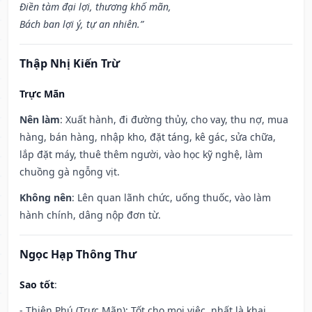
Điền tàm đại lợi, thương khố mãn,
Bách ban lợi ý, tự an nhiên.”
Thập Nhị Kiến Trừ
Trực Mãn
Nên làm
: Xuất hành, đi đường thủy, cho vay, thu nợ, mua
hàng, bán hàng, nhập kho, đặt táng, kê gác, sửa chữa,
lắp đặt máy, thuê thêm người, vào học kỹ nghệ, làm
chuồng gà ngỗng vịt.
Không nên
: Lên quan lãnh chức, uống thuốc, vào làm
hành chính, dâng nộp đơn từ.
Ngọc Hạp Thông Thư
Sao tốt
:
- Thiên Phú (Trực Mãn): Tốt cho mọi việc, nhất là khai