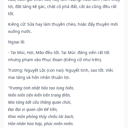
lợi, đặt táng kê gác, chặt cỏ phá đất, cắt áo cũng đều rất
tốt.
Kiêng cữ
: Sửa hay làm thuyền chèo, hoặc đẩy thuyền mới
xuống nước.
Ngoại lệ
:
- Tại Mùi, Hợi, Mão đều tốt. Tại Mùi: đăng viên rất tốt
nhưng phạm vào Phục Đoạn (Kiêng cữ như trên).
Trương: Nguyệt Lộc (con nai): Nguyệt tinh, sao tốt. Việc
mai táng và hôn nhân thuận lợi.
“Trương tinh nhật hảo tạo long hiên,
Niên niên tiện kiến tiến trang điền,
Mai táng bất cửu thăng quan chức,
Đại đại vi quan cận Đế tiền,
Khai môn phóng thủy chiêu tài bạch,
Hôn nhân hòa hợp, phúc miên miên.