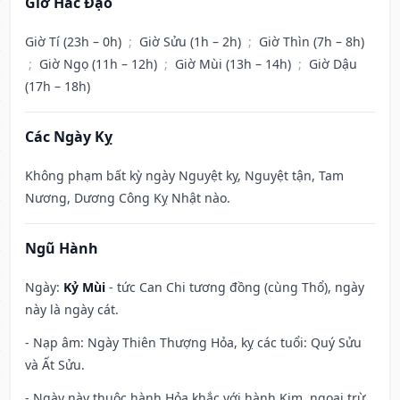
Giờ Hắc Đạo
Giờ Tí (23h – 0h)
;
Giờ Sửu (1h – 2h)
;
Giờ Thìn (7h – 8h)
;
Giờ Ngọ (11h – 12h)
;
Giờ Mùi (13h – 14h)
;
Giờ Dậu
(17h – 18h)
Các Ngày Kỵ
Không phạm bất kỳ ngày Nguyệt kỵ, Nguyệt tận, Tam
Nương, Dương Công Kỵ Nhật nào.
Ngũ Hành
Ngày:
Kỷ Mùi
- tức Can Chi tương đồng (cùng Thổ), ngày
này là ngày cát.
- Nạp âm: Ngày Thiên Thượng Hỏa, kỵ các tuổi: Quý Sửu
và Ất Sửu.
- Ngày này thuộc hành Hỏa khắc với hành Kim, ngoại trừ