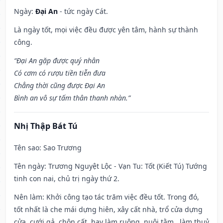
Ngày:
Đại An
- tức ngày Cát.
Là ngày tốt, mọi việc đều được yên tâm, hành sự thành
công.
“Đại An gặp được quý nhân
Có cơm có rượu tiền tiễn đưa
Chẳng thời cũng được Đại An
Bình an vô sự tấm thân thanh nhàn.”
Nhị Thập Bát Tú
Tên sao
: Sao Trương
Tên ngày
: Trương Nguyệt Lộc - Vạn Tu: Tốt (Kiết Tú) Tướng
tinh con nai, chủ trị ngày thứ 2.
Nên làm
: Khởi công tạo tác trăm việc đều tốt. Trong đó,
tốt nhất là che mái dựng hiên, xây cất nhà, trổ cửa dựng
cửa, cưới gả, chôn cất, hay làm ruộng, nuôi tằm , làm thuỷ