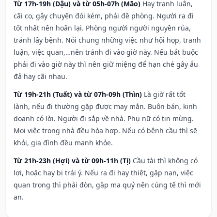
Từ 17h-19h (Dậu) và từ 05h-07h (Mão)
Hay tranh luận,
cãi cọ, gây chuyện đói kém, phải đề phòng. Người ra đi
tốt nhất nên hoãn lại. Phòng người người nguyền rủa,
tránh lây bệnh. Nói chung những việc như hội họp, tranh
luận, việc quan,…nên tránh đi vào giờ này. Nếu bắt buộc
phải đi vào giờ này thì nên giữ miệng để hạn ché gây ẩu
đả hay cãi nhau.
Từ 19h-21h (Tuất) và từ 07h-09h (Thìn)
Là giờ rất tốt
lành, nếu đi thường gặp được may mắn. Buôn bán, kinh
doanh có lời. Người đi sắp về nhà. Phụ nữ có tin mừng.
Mọi việc trong nhà đều hòa hợp. Nếu có bệnh cầu thì sẽ
khỏi, gia đình đều mạnh khỏe.
Từ 21h-23h (Hợi) và từ 09h-11h (Tị)
Cầu tài thì không có
lợi, hoặc hay bị trái ý. Nếu ra đi hay thiệt, gặp nạn, việc
quan trọng thì phải đòn, gặp ma quỷ nên cúng tế thì mới
an.