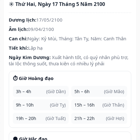
☀️ Thứ Hai, Ngày 17 Tháng 5 Năm 2100
Dương lịch:
17/05/2100
Âm lịch:
09/04/2100
Can chi:
Ngày: Kỷ Mùi, Tháng: Tân Tỵ, Năm: Canh Thân
Tiết khí:
Lập hạ
Ngày Kim Dương:
Xuất hành tốt, có quý nhân phù trợ,
tài lộc thông suốt, thưa kiện có nhiều lý phải
⏱️ Giờ Hoàng đạo
3h – 4h
(Giờ Dần)
5h – 6h
(Giờ Mão)
9h – 10h
(Giờ Tỵ)
15h – 16h
(Giờ Thân)
19h – 20h
(Giờ Tuất)
21h – 22h
(Giờ Hợi)
🌑 Giờ Hắc đạo