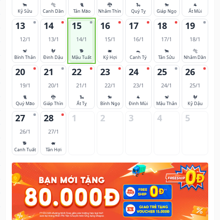
🐂
🐅
🐈
🐉
🐍
🐎
🐐
Kỷ Sửu
Canh Dần
Tân Mão
Nhâm Thìn
Quý Tỵ
Giáp Ngọ
Ất Mùi
13
14
15
16
17
18
19
12/1
13/1
14/1
15/1
16/1
17/1
18/1
🐒
🐓
🐕
🐖
🐀
🐂
🐅
Bính Thân
Đinh Dậu
Mậu Tuất
Kỷ Hợi
Canh Tý
Tân Sửu
Nhâm Dần
20
21
22
23
24
25
26
19/1
20/1
21/1
22/1
23/1
24/1
25/1
🐈
🐉
🐍
🐎
🐐
🐒
🐓
Quý Mão
Giáp Thìn
Ất Tỵ
Bính Ngọ
Đinh Mùi
Mậu Thân
Kỷ Dậu
27
28
1
2
3
4
5
26/1
27/1
🐕
🐖
Canh Tuất
Tân Hợi