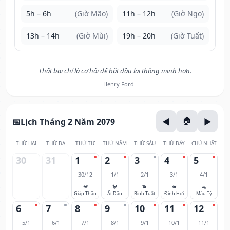
5h – 6h
(Giờ Mão)
11h – 12h
(Giờ Ngọ)
13h – 14h
(Giờ Mùi)
19h – 20h
(Giờ Tuất)
Thất bại chỉ là cơ hội để bắt đầu lại thông minh hơn.
— Henry Ford
Lịch Tháng 2 Năm 2079
THỨ HAI
THỨ BA
THỨ TƯ
THỨ NĂM
THỨ SÁU
THỨ BẢY
CHỦ NHẬT
30
31
1
2
3
4
5
30/12
1/1
2/1
3/1
4/1
🐒
🐓
🐕
🐖
🐀
Giáp Thân
Ất Dậu
Bính Tuất
Đinh Hợi
Mậu Tý
6
7
8
9
10
11
12
5/1
6/1
7/1
8/1
9/1
10/1
11/1