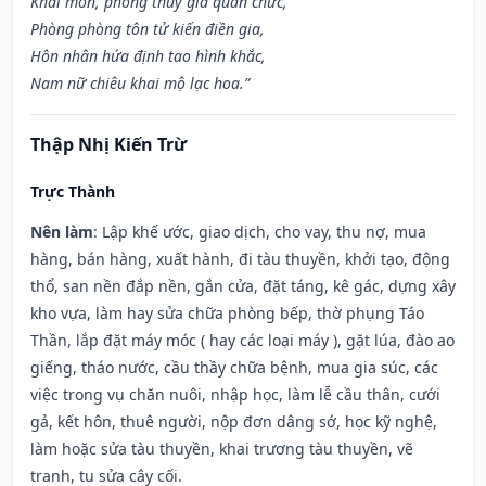
Khai môn, phóng thủy gia quan chức,
Phòng phòng tôn tử kiến điền gia,
Hôn nhân hứa định tao hình khắc,
Nam nữ chiêu khai mộ lạc hoa.”
Thập Nhị Kiến Trừ
Trực Thành
Nên làm
: Lập khế ước, giao dịch, cho vay, thu nợ, mua
hàng, bán hàng, xuất hành, đi tàu thuyền, khởi tạo, động
thổ, san nền đắp nền, gắn cửa, đặt táng, kê gác, dựng xây
kho vựa, làm hay sửa chữa phòng bếp, thờ phụng Táo
Thần, lắp đặt máy móc ( hay các loại máy ), gặt lúa, đào ao
giếng, tháo nước, cầu thầy chữa bệnh, mua gia súc, các
việc trong vụ chăn nuôi, nhập học, làm lễ cầu thân, cưới
gả, kết hôn, thuê người, nộp đơn dâng sớ, học kỹ nghệ,
làm hoặc sửa tàu thuyền, khai trương tàu thuyền, vẽ
tranh, tu sửa cây cối.