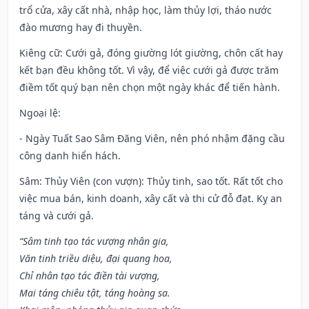
trổ cửa, xây cất nhà, nhập học, làm thủy lợi, tháo nước
đào mương hay đi thuyền.
Kiêng cữ
: Cưới gả, đóng giường lót giường, chôn cất hay
kết bạn đều không tốt. Vì vậy, để việc cưới gả được trăm
điềm tốt quý bạn nên chọn một ngày khác để tiến hành.
Ngoại lệ
:
- Ngày Tuất Sao Sâm Đăng Viên, nên phó nhậm đặng cầu
công danh hiển hách.
Sâm: Thủy Viên (con vượn): Thủy tinh, sao tốt. Rất tốt cho
việc mua bán, kinh doanh, xây cất và thi cử đỗ đạt. Kỵ an
táng và cưới gả.
“Sâm tinh tạo tác vượng nhân gia,
Văn tinh triều diệu, đại quang hoa,
Chỉ nhân tạo tác điền tài vượng,
Mai táng chiêu tật, táng hoàng sa.