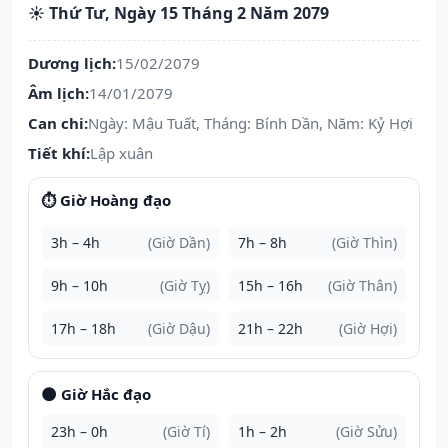
☀️ Thứ Tư, Ngày 15 Tháng 2 Năm 2079
Dương lịch:
15/02/2079
Âm lịch:
14/01/2079
Can chi:
Ngày: Mậu Tuất, Tháng: Bính Dần, Năm: Kỷ Hợi
Tiết khí:
Lập xuân
⏱️ Giờ Hoàng đạo
3h – 4h
(Giờ Dần)
7h – 8h
(Giờ Thìn)
9h – 10h
(Giờ Tỵ)
15h – 16h
(Giờ Thân)
17h – 18h
(Giờ Dậu)
21h – 22h
(Giờ Hợi)
🌑 Giờ Hắc đạo
23h – 0h
(Giờ Tí)
1h – 2h
(Giờ Sửu)