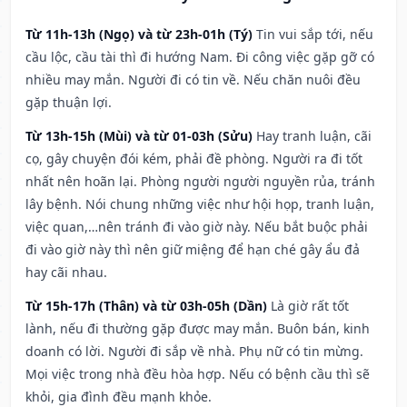
Từ 11h-13h (Ngọ) và từ 23h-01h (Tý)
Tin vui sắp tới, nếu
cầu lộc, cầu tài thì đi hướng Nam. Đi công việc gặp gỡ có
nhiều may mắn. Người đi có tin về. Nếu chăn nuôi đều
gặp thuận lợi.
Từ 13h-15h (Mùi) và từ 01-03h (Sửu)
Hay tranh luận, cãi
cọ, gây chuyện đói kém, phải đề phòng. Người ra đi tốt
nhất nên hoãn lại. Phòng người người nguyền rủa, tránh
lây bệnh. Nói chung những việc như hội họp, tranh luận,
việc quan,…nên tránh đi vào giờ này. Nếu bắt buộc phải
đi vào giờ này thì nên giữ miệng để hạn ché gây ẩu đả
hay cãi nhau.
Từ 15h-17h (Thân) và từ 03h-05h (Dần)
Là giờ rất tốt
lành, nếu đi thường gặp được may mắn. Buôn bán, kinh
doanh có lời. Người đi sắp về nhà. Phụ nữ có tin mừng.
Mọi việc trong nhà đều hòa hợp. Nếu có bệnh cầu thì sẽ
khỏi, gia đình đều mạnh khỏe.