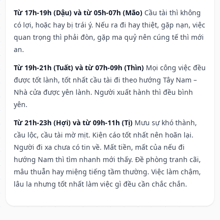
Từ 17h-19h (Dậu) và từ 05h-07h (Mão)
Cầu tài thì không
có lợi, hoặc hay bị trái ý. Nếu ra đi hay thiệt, gặp nạn, việc
quan trọng thì phải đòn, gặp ma quỷ nên cúng tế thì mới
an.
Từ 19h-21h (Tuất) và từ 07h-09h (Thìn)
Mọi công việc đều
được tốt lành, tốt nhất cầu tài đi theo hướng Tây Nam –
Nhà cửa được yên lành. Người xuất hành thì đều bình
yên.
Từ 21h-23h (Hợi) và từ 09h-11h (Tị)
Mưu sự khó thành,
cầu lộc, cầu tài mờ mịt. Kiện cáo tốt nhất nên hoãn lại.
Người đi xa chưa có tin về. Mất tiền, mất của nếu đi
hướng Nam thì tìm nhanh mới thấy. Đề phòng tranh cãi,
mâu thuẫn hay miệng tiếng tầm thường. Việc làm chậm,
lâu la nhưng tốt nhất làm việc gì đều cần chắc chắn.