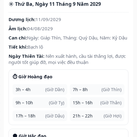
☀️ Thứ Ba, Ngày 11 Tháng 9 Năm 2029
Dương lịch:
11/09/2029
Âm lịch:
04/08/2029
Can chi:
Ngày: Giáp Thìn, Tháng: Quý Dậu, Năm: Kỷ Dậu
Tiết khí:
Bạch lộ
Ngày Thiên Tài:
Nên xuất hành, cầu tài thắng lợi, được
người tốt giúp đỡ, mọi việc đều thuận
⏱️ Giờ Hoàng đạo
3h – 4h
(Giờ Dần)
7h – 8h
(Giờ Thìn)
9h – 10h
(Giờ Tỵ)
15h – 16h
(Giờ Thân)
17h – 18h
(Giờ Dậu)
21h – 22h
(Giờ Hợi)
🌑 Giờ Hắc đạo