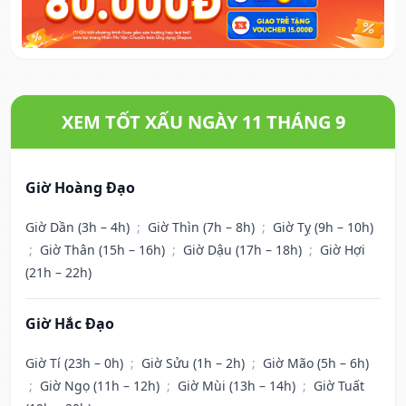
XEM TỐT XẤU NGÀY 11 THÁNG 9
Giờ Hoàng Đạo
Giờ Dần (3h – 4h)
;
Giờ Thìn (7h – 8h)
;
Giờ Tỵ (9h – 10h)
;
Giờ Thân (15h – 16h)
;
Giờ Dậu (17h – 18h)
;
Giờ Hợi
(21h – 22h)
Giờ Hắc Đạo
Giờ Tí (23h – 0h)
;
Giờ Sửu (1h – 2h)
;
Giờ Mão (5h – 6h)
;
Giờ Ngọ (11h – 12h)
;
Giờ Mùi (13h – 14h)
;
Giờ Tuất