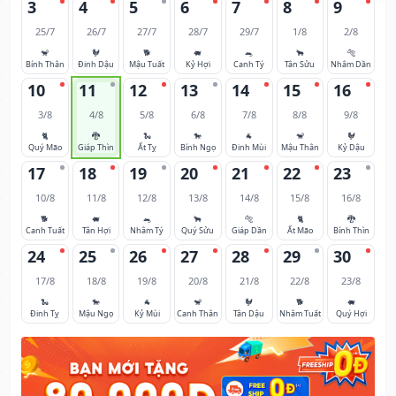
3
4
5
6
7
8
9
25/7
26/7
27/7
28/7
29/7
1/8
2/8
🐒
🐓
🐕
🐖
🐀
🐂
🐅
Bính Thân
Đinh Dậu
Mậu Tuất
Kỷ Hợi
Canh Tý
Tân Sửu
Nhâm Dần
10
11
12
13
14
15
16
3/8
4/8
5/8
6/8
7/8
8/8
9/8
🐈
🐉
🐍
🐎
🐐
🐒
🐓
Quý Mão
Giáp Thìn
Ất Tỵ
Bính Ngọ
Đinh Mùi
Mậu Thân
Kỷ Dậu
17
18
19
20
21
22
23
10/8
11/8
12/8
13/8
14/8
15/8
16/8
🐕
🐖
🐀
🐂
🐅
🐈
🐉
Canh Tuất
Tân Hợi
Nhâm Tý
Quý Sửu
Giáp Dần
Ất Mão
Bính Thìn
24
25
26
27
28
29
30
17/8
18/8
19/8
20/8
21/8
22/8
23/8
🐍
🐎
🐐
🐒
🐓
🐕
🐖
Đinh Tỵ
Mậu Ngọ
Kỷ Mùi
Canh Thân
Tân Dậu
Nhâm Tuất
Quý Hợi