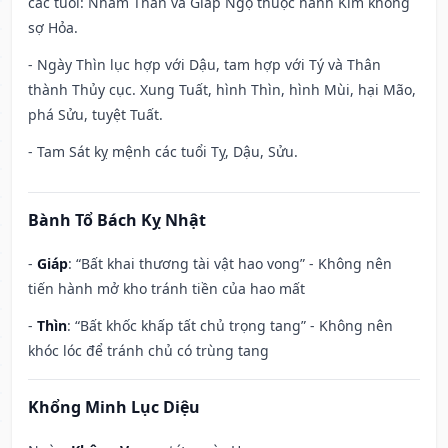
các tuổi: Nhâm Thân và Giáp Ngọ thuộc hành Kim không
sợ Hỏa.
- Ngày Thìn lục hợp với Dậu, tam hợp với Tý và Thân
thành Thủy cục. Xung Tuất, hình Thìn, hình Mùi, hại Mão,
phá Sửu, tuyệt Tuất.
- Tam Sát kỵ mệnh các tuổi Tỵ, Dậu, Sửu.
Bành Tổ Bách Kỵ Nhật
-
Giáp
: “Bất khai thương tài vật hao vong” - Không nên
tiến hành mở kho tránh tiền của hao mất
-
Thìn
: “Bất khốc khấp tất chủ trọng tang” - Không nên
khóc lóc để tránh chủ có trùng tang
Khổng Minh Lục Diệu