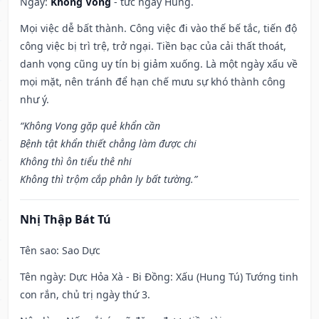
Ngày:
Không Vong
- tức ngày Hung.
Mọi việc dễ bất thành. Công việc đi vào thế bế tắc, tiến độ
công việc bị trì trệ, trở ngại. Tiền bạc của cải thất thoát,
danh vọng cũng uy tín bị giảm xuống. Là một ngày xấu về
mọi mặt, nên tránh để hạn chế mưu sự khó thành công
như ý.
“Không Vong gặp quẻ khẩn cần
Bệnh tật khẩn thiết chẳng làm được chi
Không thì ôn tiểu thê nhi
Không thì trộm cắp phân ly bất tường.”
Nhị Thập Bát Tú
Tên sao
: Sao Dực
Tên ngày
: Dực Hỏa Xà - Bi Đồng: Xấu (Hung Tú) Tướng tinh
con rắn, chủ trị ngày thứ 3.