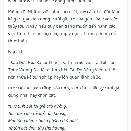
Nên làm
: Nếu cắt áo sẽ đặng được tiền tài.
Kiêng cữ
: Những việc như chôn cất, xây cất nhà, đặt táng
kê gác, gác đòn đông, cưới gã, trổ cửa gắn cửa, các việc
thủy lợi. Vì vậy, nếu quý bạn đang muốn tiến hành các
việc trên thì nên chọn một ngày đại cát trong tháng để
thực hiện.
Ngoại lệ
:
- Sao Dực Hỏa Xà tại Thân, Tý, Thìn mọi việc rất tốt. Tại
Thìn: Vượng Địa là tốt hơn hết. Tại Tý: Đăng Viên rất tốt
nên thừa kế sự nghiệp hay lên quan lãnh chức.
Dực: Hỏa Xà (con rắn): Hỏa tinh, sao xấu. Khắc kỵ cưới gả,
dựng nhà, hay chôn cất.
“Dực tinh bất lợi giá cao đường,
Tam niên nhị tái kiến ôn hoàng,
Mai táng nhược hoàn phùng thử nhật,
Tử tôn bất định tẩu tha hương.