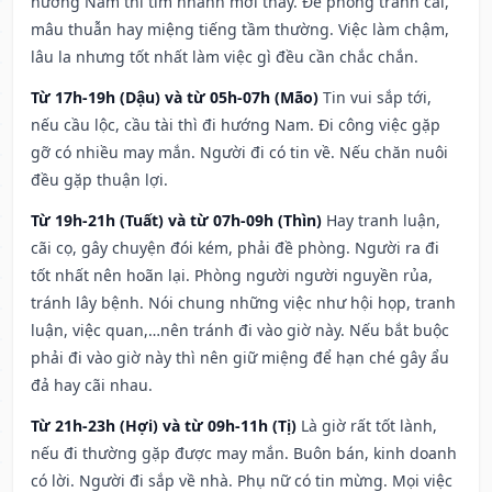
hướng Nam thì tìm nhanh mới thấy. Đề phòng tranh cãi,
mâu thuẫn hay miệng tiếng tầm thường. Việc làm chậm,
lâu la nhưng tốt nhất làm việc gì đều cần chắc chắn.
Từ 17h-19h (Dậu) và từ 05h-07h (Mão)
Tin vui sắp tới,
nếu cầu lộc, cầu tài thì đi hướng Nam. Đi công việc gặp
gỡ có nhiều may mắn. Người đi có tin về. Nếu chăn nuôi
đều gặp thuận lợi.
Từ 19h-21h (Tuất) và từ 07h-09h (Thìn)
Hay tranh luận,
cãi cọ, gây chuyện đói kém, phải đề phòng. Người ra đi
tốt nhất nên hoãn lại. Phòng người người nguyền rủa,
tránh lây bệnh. Nói chung những việc như hội họp, tranh
luận, việc quan,…nên tránh đi vào giờ này. Nếu bắt buộc
phải đi vào giờ này thì nên giữ miệng để hạn ché gây ẩu
đả hay cãi nhau.
Từ 21h-23h (Hợi) và từ 09h-11h (Tị)
Là giờ rất tốt lành,
nếu đi thường gặp được may mắn. Buôn bán, kinh doanh
có lời. Người đi sắp về nhà. Phụ nữ có tin mừng. Mọi việc