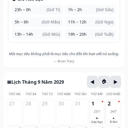
23h – 0h
(Giờ Tí)
1h – 2h
(Giờ Sửu)
5h – 6h
(Giờ Mão)
11h – 12h
(Giờ Ngọ)
13h – 14h
(Giờ Mùi)
19h – 20h
(Giờ Tuất)
Một mục tiêu không phải là mục tiêu cho đến khi bạn viết nó xuống.
— Brian Tracy
Lịch Tháng 9 Năm 2029
THỨ HAI
THỨ BA
THỨ TƯ
THỨ NĂM
THỨ SÁU
THỨ BẢY
CHỦ NHẬT
27
28
29
30
31
1
2
23/7
24/7
🐎
🐐
Giáp Ngọ
Ất Mùi