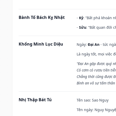
Bành Tổ Bách Kỵ Nhật
-
Kỷ
: “Bất phá khoán 
-
Sửu
: “Bất quan đới 
Khổng Minh Lục Diệu
Ngày:
Đại An
- tức ngà
Là ngày tốt, mọi việc
“Đại An gặp được quý n
Có cơm có rượu tiền tiễ
Chẳng thời cũng được Đ
Bình an vô sự tấm thân
Nhị Thập Bát Tú
Tên sao
: Sao Nguy
Tên ngày
: Nguy Nguyệt