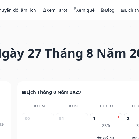
🃏
huyển đổi âm lịch
🔮
Xem Tarot
Xem quẻ
📝
Blog
📅
Lịch t
gày 27 Tháng 8 Năm 2
Lịch Tháng 8 Năm 2029
THỨ HAI
THỨ BA
THỨ TƯ
THỨ
30
31
1
2
29
22/6
2
🐖
🐀
Quý Hợi
G