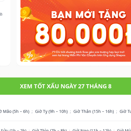
ch
XEM TỐT XẤU NGÀY 27 THÁNG 8
ờ Mão (5h – 6h)
;
Giờ Tỵ (9h – 10h)
;
Giờ Thân (15h – 16h)
;
Giờ T
 Sửu (1h – 2h)
;
Giờ Thìn (7h – 8h)
;
Giờ Ngọ (11h – 12h)
;
Giờ Mù