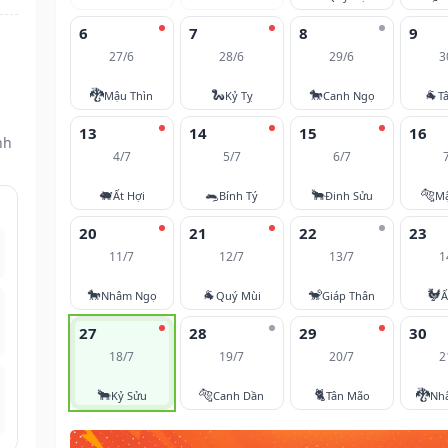
6
7
8
9
27/6
28/6
29/6
3
🐉
🐍
🐎
🐐
Mậu Thìn
Kỷ Tỵ
Canh Ngọ
T
13
14
15
16
nh
4/7
5/7
6/7
🐖
🐀
🐂
🐅
Ất Hợi
Bính Tý
Đinh Sửu
M
20
21
22
23
11/7
12/7
13/7
1
🐎
🐐
🐒
🐓
Nhâm Ngọ
Quý Mùi
Giáp Thân
Ấ
27
28
29
30
18/7
19/7
20/7
2
🐂
🐅
🐈
🐉
Kỷ Sửu
Canh Dần
Tân Mão
Nh