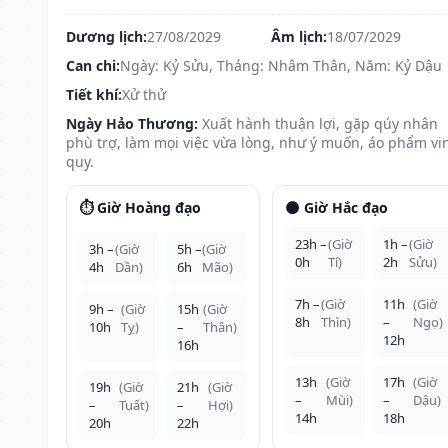
Dương lịch:
27/08/2029
Âm lịch:
18/07/2029
Can chi:
Ngày: Kỷ Sửu, Tháng: Nhâm Thân, Năm: Kỷ Dậu
Tiết khí:
Xử thử
Ngày Hảo Thương:
Xuất hành thuận lợi, gặp qúy nhân
phù trợ, làm mọi việc vừa lòng, như ý muốn, áo phẩm vi
quy.
⏱️ Giờ Hoàng đạo
🌑 Giờ Hắc đạo
23h –
(Giờ
1h –
(Giờ
3h –
(Giờ
5h –
(Giờ
0h
Tí)
2h
Sửu)
4h
Dần)
6h
Mão)
7h –
(Giờ
11h
(Giờ
9h –
(Giờ
15h
(Giờ
8h
Thìn)
–
Ngọ)
10h
Tỵ)
–
Thân)
12h
16h
13h
(Giờ
17h
(Giờ
19h
(Giờ
21h
(Giờ
–
Mùi)
–
Dậu)
–
Tuất)
–
Hợi)
14h
18h
20h
22h