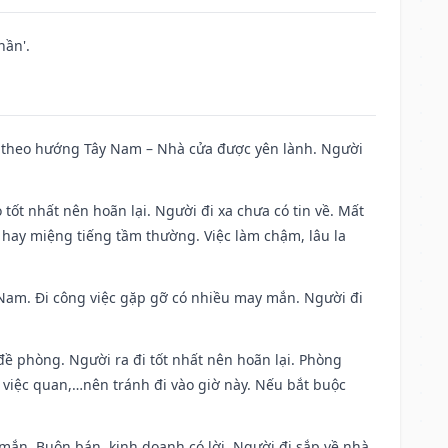
hần'.
 đi theo hướng Tây Nam – Nhà cửa được yên lành. Người
 tốt nhất nên hoãn lại. Người đi xa chưa có tin về. Mất
 hay miệng tiếng tầm thường. Việc làm chậm, lâu la
ng Nam. Đi công việc gặp gỡ có nhiều may mắn. Người đi
 đề phòng. Người ra đi tốt nhất nên hoãn lại. Phòng
 việc quan,…nên tránh đi vào giờ này. Nếu bắt buộc
 mắn. Buôn bán, kinh doanh có lời. Người đi sắp về nhà.