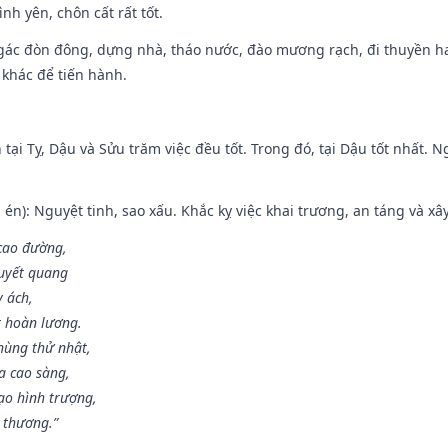
ình yên, chôn cất rất tốt.
gác đòn đông, dựng nhà, tháo nước, đào mương rạch, đi thuyền hay
 khác để tiến hành.
tại Tỵ, Dậu và Sửu trăm việc đều tốt. Trong đó, tại Dậu tốt nhất.
én): Nguyệt tinh, sao xấu. Khắc kỵ việc khai trương, an táng và xâ
 cao đường,
huyết quang
y ách,
t hoàn lương.
hùng thử nhật,
a cao sàng,
ạo hình trượng,
i thương.”