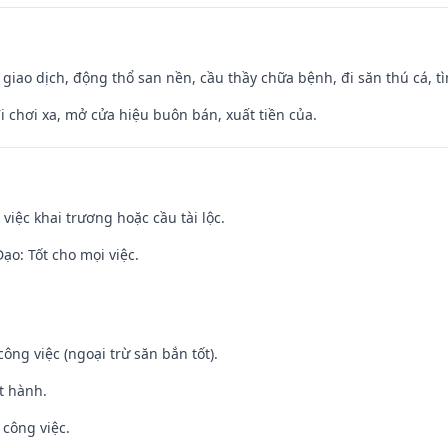
, giao dịch, động thổ san nền, cầu thầy chữa bệnh, đi săn thú cá, 
đi chơi xa, mở cửa hiệu buôn bán, xuất tiền của.
việc khai trương hoặc cầu tài lộc.
o: Tốt cho mọi việc.
ông việc (ngoại trừ săn bắn tốt).
t hành.
 công việc.