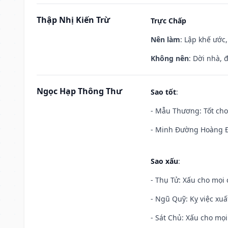
Thập Nhị Kiến Trừ
Trực Chấp
Nên làm
: Lập khế ước
Không nên
: Dời nhà, 
Ngọc Hạp Thông Thư
Sao tốt
:
- Mẫu Thương: Tốt cho 
- Minh Đường Hoàng Đạ
Sao xấu
:
- Thụ Tử: Xấu cho mọi c
- Ngũ Quỹ: Kỵ việc xuấ
- Sát Chủ: Xấu cho mọi