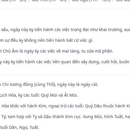
y xấu, ngày này kỵ tiến hành các việc trọng đại như khai trương, xuấ
ăm sự đều kỵ không nên tiến hành bất cứ việc gì.
t Chủ Âm là ngày kỵ các việc về mai táng, tu sửa mộ phần.
y này kỵ tiến hành các việc liên quan đến xây dựng, cưới hỏi, buô
n Chi tương đồng (cùng Thổ), ngày này là ngày cát.
ịch Hỏa, kỵ các tuổi: Quý Mùi và Ất Mùi.
 Hỏa khắc với hành Kim, ngoại trừ các tuổi: Quý Dậu thuộc hành 
 Tý, tam hợp với Tỵ và Dậu thành Kim cục. Xung Mùi, hình Tuất, hạ
tuổi Dần, Ngọ, Tuất.