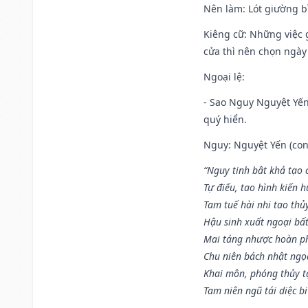
Nên làm
: Lót giường b
Kiêng cữ
: Những việc 
cửa thì nên chọn ngày
Ngoại lệ
:
- Sao Nguy Nguyệt Yến 
quý hiển.
Nguy: Nguyệt Yến (con 
“Nguy tinh bât khả tạo
Tự điếu, tao hình kiến 
Tam tuế hài nhi tao thủ
Hậu sinh xuất ngoại bấ
Mai táng nhược hoàn p
Chu niên bách nhật ngọ
Khai môn, phóng thủy t
Tam niên ngũ tái diệc b