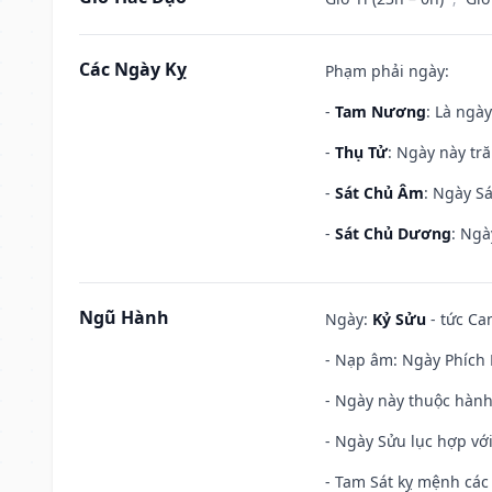
Các Ngày Kỵ
Phạm phải ngày:
-
Tam Nương
: Là ngà
-
Thụ Tử
: Ngày này tr
-
Sát Chủ Âm
: Ngày Sá
-
Sát Chủ Dương
: Ngà
Ngũ Hành
Ngày:
Kỷ Sửu
- tức Ca
- Nạp âm: Ngày Phích L
- Ngày này thuộc hành
- Ngày Sửu lục hợp với
- Tam Sát kỵ mệnh các 