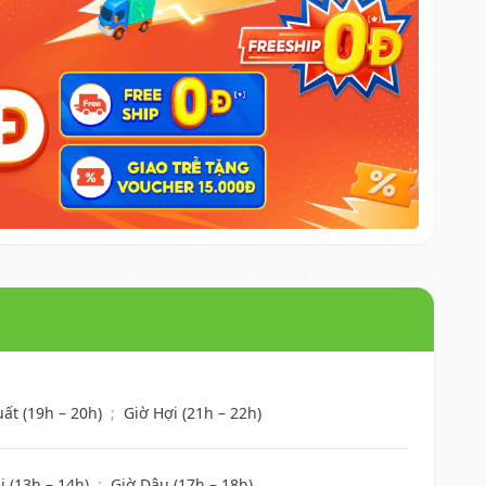
uất (19h – 20h)
;
Giờ Hợi (21h – 22h)
i (13h – 14h)
;
Giờ Dậu (17h – 18h)