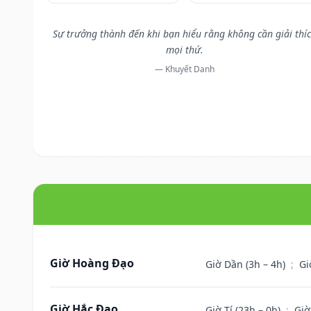
Sự trưởng thành đến khi bạn hiểu rằng không cần giải thí
mọi thứ.
— Khuyết Danh
Giờ Hoàng Đạo
Giờ Dần (3h – 4h)
;
Gi
Giờ Hắc Đạo
Giờ Tí (23h – 0h)
;
Giờ