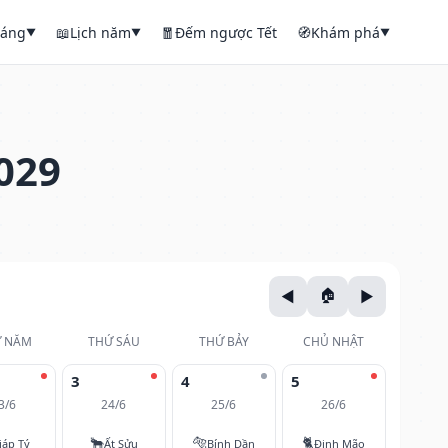
háng
📖
Lịch năm
🧧
Đếm ngược Tết
🧭
Khám phá
▼
▼
▼
029
 NĂM
THỨ SÁU
THỨ BẢY
CHỦ NHẬT
3
4
5
3/6
24/6
25/6
26/6
🐂
🐅
🐈
iáp Tý
Ất Sửu
Bính Dần
Đinh Mão