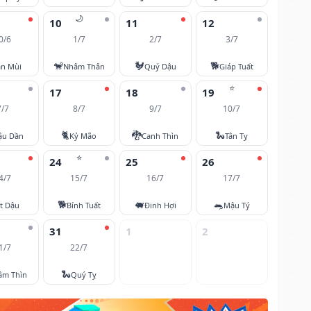
🌙
10
11
12
0/6
1/7
2/7
3/7
🐒
🐓
🐕
ân Mùi
Nhâm Thân
Quý Dậu
Giáp Tuất
⭐
17
18
19
7/7
8/7
9/7
10/7
🐈
🐉
🐍
ậu Dần
Kỷ Mão
Canh Thìn
Tân Tỵ
⭐
24
25
26
4/7
15/7
16/7
17/7
🐕
🐖
🐀
t Dậu
Bính Tuất
Đinh Hợi
Mậu Tý
31
1
2
1/7
22/7
🐍
âm Thìn
Quý Tỵ