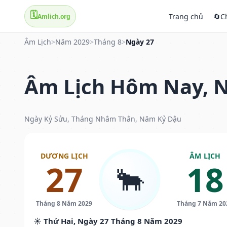
🗓️
Trang chủ
🔄
C
Amlich.org
Âm Lịch
>
Năm 2029
>
Tháng 8
>
Ngày 27
Âm Lịch Hôm Nay, N
Ngày Kỷ Sửu, Tháng Nhâm Thân, Năm Kỷ Dậu
DƯƠNG LỊCH
ÂM LỊCH
27
18
🐂
Tháng 8 Năm 2029
Tháng 7 Năm 20
☀️ Thứ Hai, Ngày 27 Tháng 8 Năm 2029