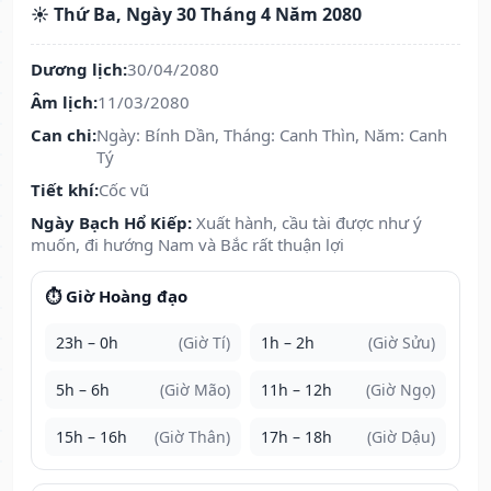
☀️ Thứ Ba, Ngày 30 Tháng 4 Năm 2080
Dương lịch:
30/04/2080
Âm lịch:
11/03/2080
Can chi:
Ngày: Bính Dần, Tháng: Canh Thìn, Năm: Canh
Tý
Tiết khí:
Cốc vũ
Ngày Bạch Hổ Kiếp:
Xuất hành, cầu tài được như ý
muốn, đi hướng Nam và Bắc rất thuận lợi
⏱️ Giờ Hoàng đạo
23h – 0h
(Giờ Tí)
1h – 2h
(Giờ Sửu)
5h – 6h
(Giờ Mão)
11h – 12h
(Giờ Ngọ)
15h – 16h
(Giờ Thân)
17h – 18h
(Giờ Dậu)