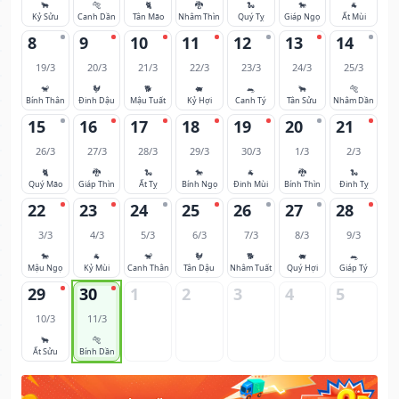
🐂
🐅
🐈
🐉
🐍
🐎
🐐
Kỷ Sửu
Canh Dần
Tân Mão
Nhâm Thìn
Quý Tỵ
Giáp Ngọ
Ất Mùi
8
9
10
11
12
13
14
19/3
20/3
21/3
22/3
23/3
24/3
25/3
🐒
🐓
🐕
🐖
🐀
🐂
🐅
Bính Thân
Đinh Dậu
Mậu Tuất
Kỷ Hợi
Canh Tý
Tân Sửu
Nhâm Dần
15
16
17
18
19
20
21
26/3
27/3
28/3
29/3
30/3
1/3
2/3
🐈
🐉
🐍
🐎
🐐
🐉
🐍
Quý Mão
Giáp Thìn
Ất Tỵ
Bính Ngọ
Đinh Mùi
Bính Thìn
Đinh Tỵ
22
23
24
25
26
27
28
3/3
4/3
5/3
6/3
7/3
8/3
9/3
🐎
🐐
🐒
🐓
🐕
🐖
🐀
Mậu Ngọ
Kỷ Mùi
Canh Thân
Tân Dậu
Nhâm Tuất
Quý Hợi
Giáp Tý
29
30
1
2
3
4
5
10/3
11/3
🐂
🐅
Ất Sửu
Bính Dần