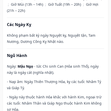
;
Giờ Mùi (13h – 14h)
;
Giờ Tuất (19h – 20h)
;
Giờ Hợi
(21h – 22h)
Các Ngày Kỵ
Không phạm bất kỳ ngày Nguyệt kỵ, Nguyệt tận, Tam
Nương, Dương Công Kỵ Nhật nào.
Ngũ Hành
Ngày:
Mậu Ngọ
- tức Chi sinh Can (Hỏa sinh Thổ), ngày
này là ngày cát (nghĩa nhật).
- Nạp âm: Ngày Thiên Thượng Hỏa, kỵ các tuổi: Nhâm Tý
và Giáp Tý.
- Ngày này thuộc hành Hỏa khắc với hành Kim, ngoại trừ
các tuổi: Nhâm Thân và Giáp Ngọ thuộc hành Kim không
sợ Hỏa.