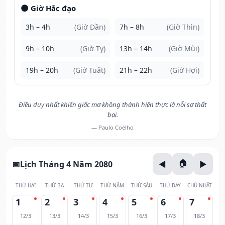
🌑 Giờ Hắc đạo
3h – 4h
(Giờ Dần)
7h – 8h
(Giờ Thìn)
9h – 10h
(Giờ Tỵ)
13h – 14h
(Giờ Mùi)
19h – 20h
(Giờ Tuất)
21h – 22h
(Giờ Hợi)
Điều duy nhất khiến giấc mơ không thành hiện thực là nỗi sợ thất
bại.
— Paulo Coelho
Lịch Tháng 4 Năm 2080
THỨ HAI
THỨ BA
THỨ TƯ
THỨ NĂM
THỨ SÁU
THỨ BẢY
CHỦ NHẬT
1
2
3
4
5
6
7
12/3
13/3
14/3
15/3
16/3
17/3
18/3