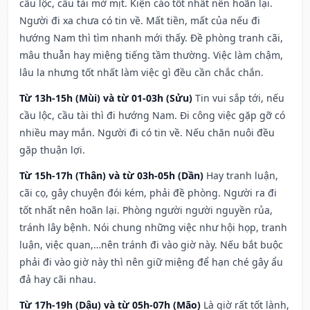
cầu lộc, cầu tài mờ mịt. Kiện cáo tốt nhất nên hoãn lại.
Người đi xa chưa có tin về. Mất tiền, mất của nếu đi
hướng Nam thì tìm nhanh mới thấy. Đề phòng tranh cãi,
mâu thuẫn hay miệng tiếng tầm thường. Việc làm chậm,
lâu la nhưng tốt nhất làm việc gì đều cần chắc chắn.
Từ 13h-15h (Mùi) và từ 01-03h (Sửu)
Tin vui sắp tới, nếu
cầu lộc, cầu tài thì đi hướng Nam. Đi công việc gặp gỡ có
nhiều may mắn. Người đi có tin về. Nếu chăn nuôi đều
gặp thuận lợi.
Từ 15h-17h (Thân) và từ 03h-05h (Dần)
Hay tranh luận,
cãi cọ, gây chuyện đói kém, phải đề phòng. Người ra đi
tốt nhất nên hoãn lại. Phòng người người nguyền rủa,
tránh lây bệnh. Nói chung những việc như hội họp, tranh
luận, việc quan,…nên tránh đi vào giờ này. Nếu bắt buộc
phải đi vào giờ này thì nên giữ miệng để hạn ché gây ẩu
đả hay cãi nhau.
Từ 17h-19h (Dậu) và từ 05h-07h (Mão)
Là giờ rất tốt lành,