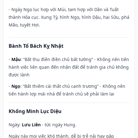
- Ngày Ngọ lục hợp với Mùi, tam hợp với Dần và Tuất
thành Hỏa cục. Xung Tý, hình Ngọ, hình Dậu, hại Sửu, phá
Mão, tuyệt Hợi.
Bành Tổ Bách Kỵ Nhật
-
Mậu
: “Bất thụ điền điền chủ bất tường” - Không nên tiến
hành việc liên quan đến nhận đất để tránh gia chủ không
được lành
-
Ngọ
: “Bất thiêm cái thất chủ canh trương” - Không nên
tiến hành lợp mái nhà để tránh chủ sẽ phải làm lại
Khổng Minh Lục Diệu
Ngày:
Lưu Liên
- tức ngày Hung.
Ngày này mọi việc khó thành, dễ bị trễ nải hay gặp