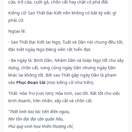
cửa, trổ cửa, cưới gả, chôn cất hay chặt cỏ phá đất.
Kiêng cữ
: Sao Thất Đại Kiết nên không có bất kỳ việc gì
phải cữ.
Ngoại lệ
:
- Sao Thất Đại Kiết tại Ngọ, Tuất và Dần nói chung đều tốt,
đặc biệt ngày Ngọ Đăng viên rất hiển đạt.
- Ba ngày là: Bính Dần, Nhâm Dần và Giáp Ngọ tốt cho xây
dựng, chôn cất, song cũng ngày Dần nhưng ngày Dần
khác lại không tốt. Bởi sao Thất gặp ngày Dần là phạm
vào
Phục Đoạn Sát
(mọi kiêng cữ như trên).
Thất: Hỏa Trư (con lợn): Hỏa tinh, sao tốt. Rất tốt cho việc
kinh doanh, hôn nhân, xây cất và chôn cất.
“Thất tinh tạo tác tiến điền ngưu,
Nhi tôn đại đại cận quân hầu,
Phú quý vinh hoa thiên thượng chỉ,