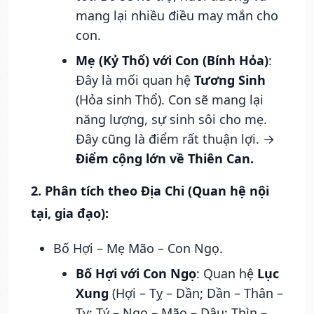
mang lại nhiều điều may mắn cho
con.
Mẹ (Kỷ Thổ) với Con (Bính Hỏa)
:
Đây là mối quan hệ
Tương Sinh
(Hỏa sinh Thổ). Con sẽ mang lại
năng lượng, sự sinh sôi cho mẹ.
Đây cũng là điểm rất thuận lợi. →
Điểm cộng lớn về Thiên Can.
2. Phân tích theo Địa Chi (Quan hệ nội
tại, gia đạo):
Bố Hợi – Mẹ Mão – Con Ngọ.
Bố Hợi với Con Ngọ
: Quan hệ
Lục
Xung
(Hợi – Tỵ – Dần; Dần – Thân –
Tỵ; Tý – Ngọ – Mão – Dậu; Thìn –