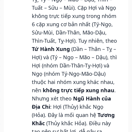
Tuất – Sửu – Mùi). Cặp Hợi và Ngọ
không trực tiếp xung trong nhóm
6 cặp xung cơ bản nhất (Tý-Ngọ,
Sửu-Mùi, Dần-Thân, Mão-Dậu,
Thìn-Tuất, Tỵ-Hợi). Tuy nhiên, theo
Tứ Hành Xung
(Dần – Thân – Tỵ –
Hợi) và (Tý – Ngọ – Mão – Dậu), thì
Hợi (nhóm Dần-Thân-Tỵ-Hợi) và
Ngọ (nhóm Tý-Ngọ-Mão-Dậu)
thuộc hai nhóm xung khác nhau,
nên
không trực tiếp xung nhau
.
Nhưng xét theo
Ngũ Hành của
Địa Chi
: Hợi (Thủy) khắc Ngọ
(Hỏa). Đây là mối quan hệ
Tương
Khắc
(Thủy khắc Hỏa). Điều này
tạo nên sự bất lợi, dễ gây ra