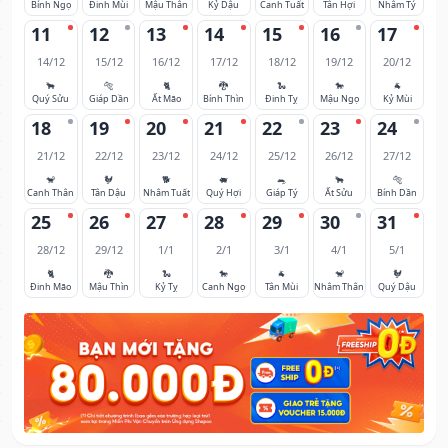
Bính Ngọ
Đinh Mùi
Mậu Thân
Kỷ Dậu
Canh Tuất
Tân Hợi
Nhâm Tý
11
12
13
14
15
16
17
14/12
15/12
16/12
17/12
18/12
19/12
20/12
🐂
🐅
🐈
🐉
🐍
🐎
🐐
Quý Sửu
Giáp Dần
Ất Mão
Bính Thìn
Đinh Tỵ
Mậu Ngọ
Kỷ Mùi
18
19
20
21
22
23
24
21/12
22/12
23/12
24/12
25/12
26/12
27/12
🐒
🐓
🐕
🐖
🐀
🐂
🐅
Canh Thân
Tân Dậu
Nhâm Tuất
Quý Hợi
Giáp Tý
Ất Sửu
Bính Dần
25
26
27
28
29
30
31
28/12
29/12
1/1
2/1
3/1
4/1
5/1
🐈
🐉
🐍
🐎
🐐
🐒
🐓
Đinh Mão
Mậu Thìn
Kỷ Tỵ
Canh Ngọ
Tân Mùi
Nhâm Thân
Quý Dậu