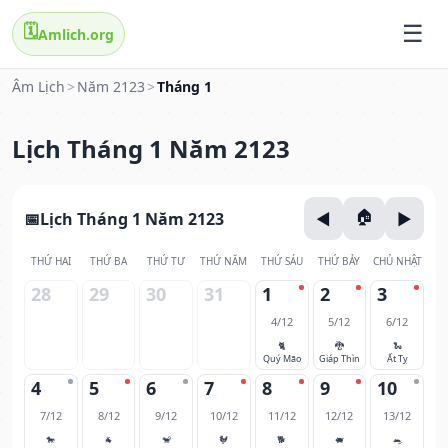
🗓️
Amlich.org
Âm Lịch
>
Năm 2123
>
Tháng 1
Lịch Tháng 1 Năm 2123
Lịch Tháng 1 Năm 2123
THỨ HAI
THỨ BA
THỨ TƯ
THỨ NĂM
THỨ SÁU
THỨ BẢY
CHỦ NHẬT
28
29
30
31
1
2
3
4/12
5/12
6/12
🐈
🐉
🐍
Quý Mão
Giáp Thìn
Ất Tỵ
4
5
6
7
8
9
10
7/12
8/12
9/12
10/12
11/12
12/12
13/12
🐎
🐐
🐒
🐓
🐕
🐖
🐀