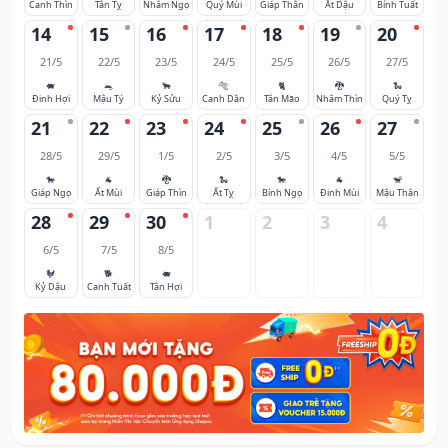
Canh Thìn
Tân Tỵ
Nhâm Ngọ
Quý Mùi
Giáp Thân
Ất Dậu
Bính Tuất
14
15
16
17
18
19
20
21/5
22/5
23/5
24/5
25/5
26/5
27/5
🐖
🐀
🐂
🐅
🐈
🐉
🐍
Đinh Hợi
Mậu Tý
Kỷ Sửu
Canh Dần
Tân Mão
Nhâm Thìn
Quý Tỵ
21
22
23
24
25
26
27
28/5
29/5
1/5
2/5
3/5
4/5
5/5
🐎
🐐
🐉
🐍
🐎
🐐
🐒
Giáp Ngọ
Ất Mùi
Giáp Thìn
Ất Tỵ
Bính Ngọ
Đinh Mùi
Mậu Thân
28
29
30
1
2
3
4
6/5
7/5
8/5
🐓
🐕
🐖
Kỷ Dậu
Canh Tuất
Tân Hợi