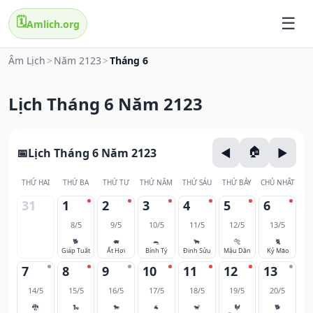
🗓️
Amlich.org
Âm Lịch
>
Năm 2123
>
Tháng 6
Lịch Tháng 6 Năm 2123
Lịch Tháng 6 Năm 2123
THỨ HAI
THỨ BA
THỨ TƯ
THỨ NĂM
THỨ SÁU
THỨ BẢY
CHỦ NHẬT
31
1
2
3
4
5
6
8/5
9/5
10/5
11/5
12/5
13/5
🐕
🐖
🐀
🐂
🐅
🐈
Giáp Tuất
Ất Hợi
Bính Tý
Đinh Sửu
Mậu Dần
Kỷ Mão
7
8
9
10
11
12
13
14/5
15/5
16/5
17/5
18/5
19/5
20/5
🐉
🐍
🐎
🐐
🐒
🐓
🐕