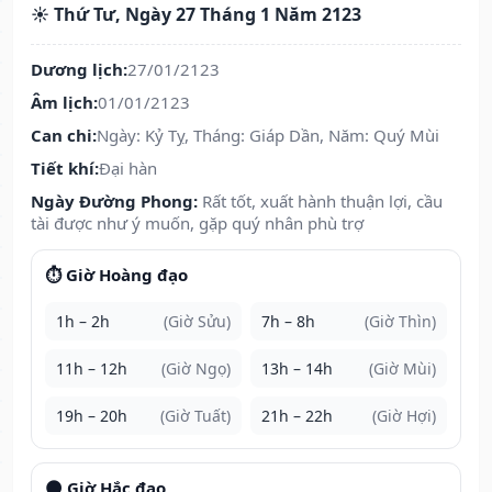
☀️ Thứ Tư, Ngày 27 Tháng 1 Năm 2123
Dương lịch:
27/01/2123
Âm lịch:
01/01/2123
Can chi:
Ngày: Kỷ Tỵ, Tháng: Giáp Dần, Năm: Quý Mùi
Tiết khí:
Đại hàn
Ngày Đường Phong:
Rất tốt, xuất hành thuận lợi, cầu
tài được như ý muốn, gặp quý nhân phù trợ
⏱️ Giờ Hoàng đạo
1h – 2h
(Giờ Sửu)
7h – 8h
(Giờ Thìn)
11h – 12h
(Giờ Ngọ)
13h – 14h
(Giờ Mùi)
19h – 20h
(Giờ Tuất)
21h – 22h
(Giờ Hợi)
🌑 Giờ Hắc đạo