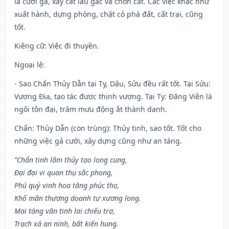
là cưới gả, xây cất lầu gác và chôn cất. Các việc khác như
xuất hành, dựng phòng, chặt cỏ phá đất, cất trại, cũng
tốt.
Kiêng cữ
: Việc đi thuyền.
Ngoại lệ
:
- Sao Chẩn Thủy Dẫn tại Tỵ, Dậu, Sửu đều rất tốt. Tại Sửu:
Vượng Địa, tạo tác được thịnh vượng. Tại Tỵ: Đăng Viên là
ngôi tôn đại, trăm mưu động ắt thành danh.
Chẩn: Thủy Dẫn (con trùng): Thủy tinh, sao tốt. Tốt cho
những việc gả cưới, xây dựng cũng như an táng.
“Chẩn tinh lâm thủy tạo long cung,
Đại đại vi quan thụ sắc phong,
Phú quý vinh hoa tăng phúc thọ,
Khố mãn thương doanh tự xương long.
Mai táng văn tinh lai chiếu trợ,
Trạch xá an ninh, bất kiến hung.