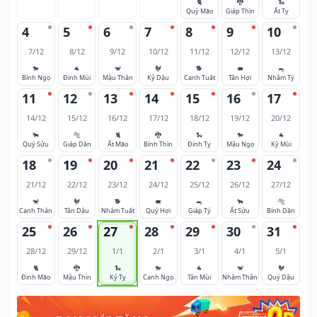
🐈
🐉
🐍
Quý Mão
Giáp Thìn
Ất Tỵ
4
5
6
7
8
9
10
7/12
8/12
9/12
10/12
11/12
12/12
13/12
🐎
🐐
🐒
🐓
🐕
🐖
🐀
Bính Ngọ
Đinh Mùi
Mậu Thân
Kỷ Dậu
Canh Tuất
Tân Hợi
Nhâm Tý
11
12
13
14
15
16
17
14/12
15/12
16/12
17/12
18/12
19/12
20/12
🐂
🐅
🐈
🐉
🐍
🐎
🐐
Quý Sửu
Giáp Dần
Ất Mão
Bính Thìn
Đinh Tỵ
Mậu Ngọ
Kỷ Mùi
18
19
20
21
22
23
24
21/12
22/12
23/12
24/12
25/12
26/12
27/12
🐒
🐓
🐕
🐖
🐀
🐂
🐅
Canh Thân
Tân Dậu
Nhâm Tuất
Quý Hợi
Giáp Tý
Ất Sửu
Bính Dần
25
26
27
28
29
30
31
28/12
29/12
1/1
2/1
3/1
4/1
5/1
🐈
🐉
🐍
🐎
🐐
🐒
🐓
Đinh Mão
Mậu Thìn
Kỷ Tỵ
Canh Ngọ
Tân Mùi
Nhâm Thân
Quý Dậu