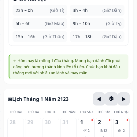
23h – 0h
(Giờ Tí)
3h – 4h
(Giờ Dần)
5h – 6h
(Giờ Mão)
9h – 10h
(Giờ Tỵ)
15h – 16h
(Giờ Thân)
17h – 18h
(Giờ Dậu)
✨ Hôm nay là mồng 1 đầu tháng. Mong bạn dành đôi phút
dâng nén hương thành kính lên tổ tiên. Chúc bạn khởi đầu
tháng mới với nhiều an lành và may mắn.
Lịch Tháng 1 Năm 2123
THỨ HAI
THỨ BA
THỨ TƯ
THỨ NĂM
THỨ SÁU
THỨ BẢY
CHỦ NHẬT
28
29
30
31
1
2
3
4/12
5/12
6/12