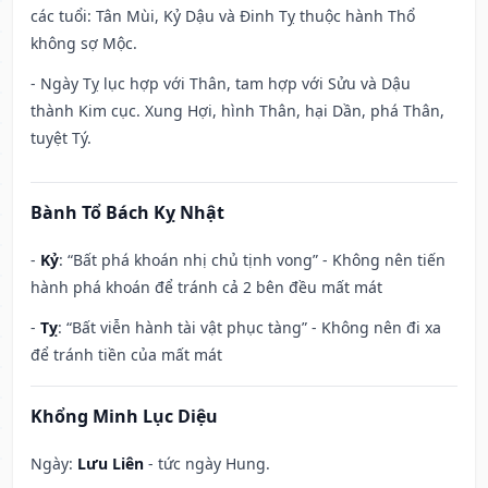
các tuổi: Tân Mùi, Kỷ Dậu và Đinh Tỵ thuộc hành Thổ
không sợ Mộc.
- Ngày Tỵ lục hợp với Thân, tam hợp với Sửu và Dậu
thành Kim cục. Xung Hợi, hình Thân, hại Dần, phá Thân,
tuyệt Tý.
Bành Tổ Bách Kỵ Nhật
-
Kỷ
: “Bất phá khoán nhị chủ tịnh vong” - Không nên tiến
hành phá khoán để tránh cả 2 bên đều mất mát
-
Tỵ
: “Bất viễn hành tài vật phục tàng” - Không nên đi xa
để tránh tiền của mất mát
Khổng Minh Lục Diệu
Ngày:
Lưu Liên
- tức ngày Hung.