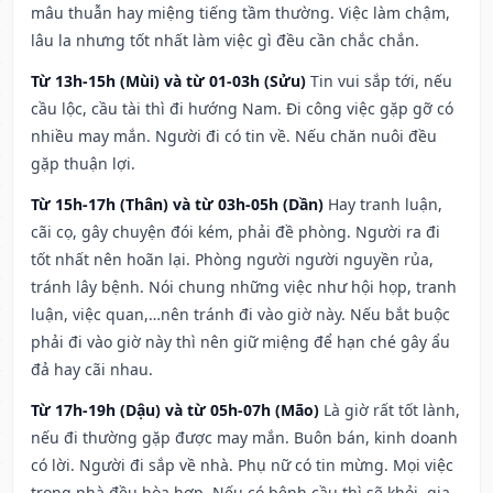
mâu thuẫn hay miệng tiếng tầm thường. Việc làm chậm,
lâu la nhưng tốt nhất làm việc gì đều cần chắc chắn.
Từ 13h-15h (Mùi) và từ 01-03h (Sửu)
Tin vui sắp tới, nếu
cầu lộc, cầu tài thì đi hướng Nam. Đi công việc gặp gỡ có
nhiều may mắn. Người đi có tin về. Nếu chăn nuôi đều
gặp thuận lợi.
Từ 15h-17h (Thân) và từ 03h-05h (Dần)
Hay tranh luận,
cãi cọ, gây chuyện đói kém, phải đề phòng. Người ra đi
tốt nhất nên hoãn lại. Phòng người người nguyền rủa,
tránh lây bệnh. Nói chung những việc như hội họp, tranh
luận, việc quan,…nên tránh đi vào giờ này. Nếu bắt buộc
phải đi vào giờ này thì nên giữ miệng để hạn ché gây ẩu
đả hay cãi nhau.
Từ 17h-19h (Dậu) và từ 05h-07h (Mão)
Là giờ rất tốt lành,
nếu đi thường gặp được may mắn. Buôn bán, kinh doanh
có lời. Người đi sắp về nhà. Phụ nữ có tin mừng. Mọi việc
trong nhà đều hòa hợp. Nếu có bệnh cầu thì sẽ khỏi, gia