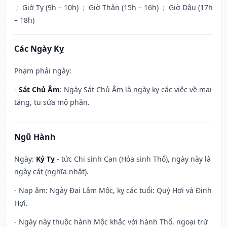
;
Giờ Tỵ (9h – 10h)
;
Giờ Thân (15h – 16h)
;
Giờ Dậu (17h
– 18h)
Các Ngày Kỵ
Phạm phải ngày:
-
Sát Chủ Âm
: Ngày Sát Chủ Âm là ngày kỵ các việc về mai
táng, tu sửa mộ phần.
Ngũ Hành
Ngày:
Kỷ Tỵ
- tức Chi sinh Can (Hỏa sinh Thổ), ngày này là
ngày cát (nghĩa nhật).
- Nạp âm: Ngày Đại Lâm Mộc, kỵ các tuổi: Quý Hợi và Đinh
Hợi.
- Ngày này thuộc hành Mộc khắc với hành Thổ, ngoại trừ