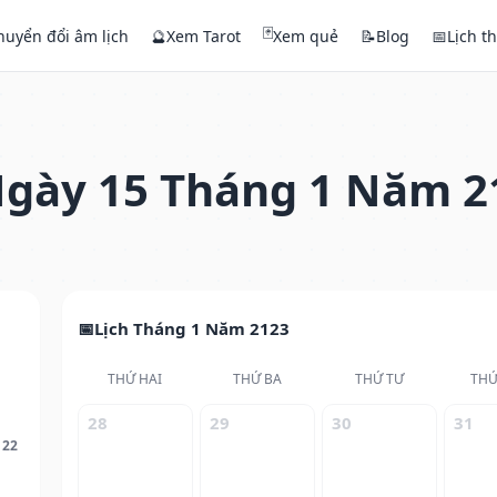
🃏
huyển đổi âm lịch
🔮
Xem Tarot
Xem quẻ
📝
Blog
📅
Lịch t
gày 15 Tháng 1 Năm 2
Lịch Tháng 1 Năm 2123
THỨ HAI
THỨ BA
THỨ TƯ
THỨ
28
29
30
31
122