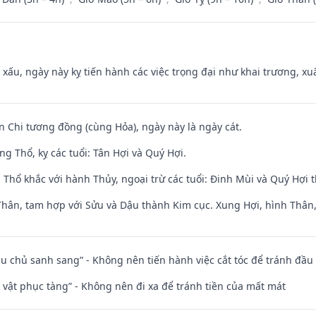
y xấu, ngày này kỵ tiến hành các việc trọng đại như khai trương, xuấ
n Chi tương đồng (cùng Hỏa), ngày này là ngày cát.
g Thổ, kỵ các tuổi: Tân Hợi và Quý Hợi.
 Thổ khắc với hành Thủy, ngoại trừ các tuổi: Đinh Mùi và Quý Hợi
Thân, tam hợp với Sửu và Dậu thành Kim cục. Xung Hợi, hình Thân, 
ầu chủ sanh sang” - Không nên tiến hành việc cắt tóc để tránh đầu
ài vật phục tàng” - Không nên đi xa để tránh tiền của mất mát