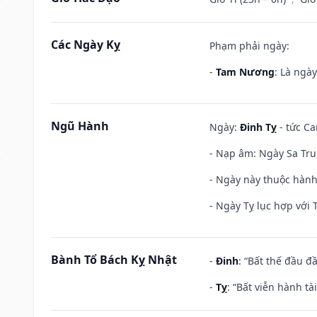
Các Ngày Kỵ
Phạm phải ngày:
-
Tam Nương
: Là ngà
Ngũ Hành
Ngày:
Đinh Tỵ
- tức Ca
- Nạp âm: Ngày Sa Trun
- Ngày này thuộc hành
- Ngày Tỵ lục hợp với 
Bành Tổ Bách Kỵ Nhật
-
Đinh
: “Bất thế đầu đ
-
Tỵ
: “Bất viễn hành t