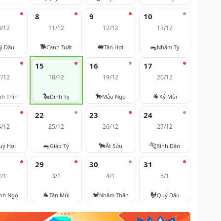
8
9
10
0/12
11/12
12/12
13/12
🐕
🐖
🐀
ỷ Dậu
Canh Tuất
Tân Hợi
Nhâm Tý
15
16
17
7/12
18/12
19/12
20/12
🐍
🐎
🐐
nh Thìn
Đinh Tỵ
Mậu Ngọ
Kỷ Mùi
22
23
24
4/12
25/12
26/12
27/12
🐀
🐂
🐅
uý Hợi
Giáp Tý
Ất Sửu
Bính Dần
29
30
31
2/1
3/1
4/1
5/1
🐐
🐒
🐓
nh Ngọ
Tân Mùi
Nhâm Thân
Quý Dậu