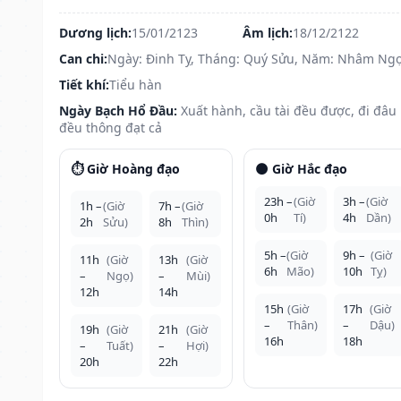
Dương lịch:
15/01/2123
Âm lịch:
18/12/2122
Can chi:
Ngày: Đinh Tỵ, Tháng: Quý Sửu, Năm: Nhâm Ng
Tiết khí:
Tiểu hàn
Ngày Bạch Hổ Đầu:
Xuất hành, cầu tài đều được, đi đâu
đều thông đạt cả
⏱️ Giờ Hoàng đạo
🌑 Giờ Hắc đạo
23h –
(Giờ
3h –
(Giờ
1h –
(Giờ
7h –
(Giờ
0h
Tí)
4h
Dần)
2h
Sửu)
8h
Thìn)
5h –
(Giờ
9h –
(Giờ
11h
(Giờ
13h
(Giờ
6h
Mão)
10h
Tỵ)
–
Ngọ)
–
Mùi)
12h
14h
15h
(Giờ
17h
(Giờ
–
Thân)
–
Dậu)
19h
(Giờ
21h
(Giờ
16h
18h
–
Tuất)
–
Hợi)
20h
22h