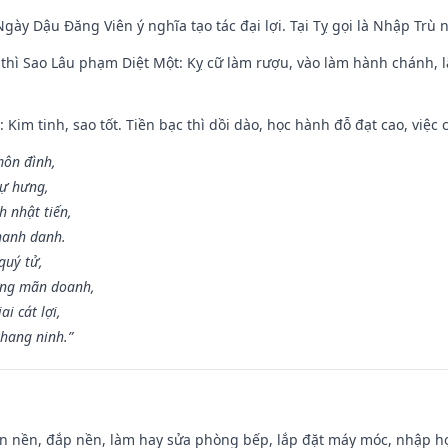
gày Dậu Đăng Viên ý nghĩa tạo tác đại lợi. Tại Tỵ gọi là Nhập Trù nê
 thì Sao Lâu phạm Diệt Một: Kỵ cữ làm rượu, vào làm hành chánh, l
 Kim tinh, sao tốt. Tiền bạc thì dồi dào, học hành đỗ đạt cao, việc cư
môn đình,
sự hưng,
h nhật tiến,
hanh danh.
quý tử,
ơng mãn doanh,
i cát lợi,
khang ninh.”
an nền, đắp nền, làm hay sửa phòng bếp, lắp đặt máy móc, nhập họ