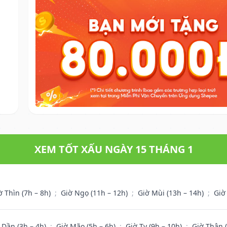
XEM TỐT XẤU NGÀY 15 THÁNG 1
ờ Thìn (7h – 8h)
;
Giờ Ngọ (11h – 12h)
;
Giờ Mùi (13h – 14h)
;
Giờ
 Dần (3h – 4h)
;
Giờ Mão (5h – 6h)
;
Giờ Tỵ (9h – 10h)
;
Giờ Thân 