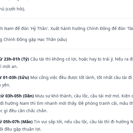
hú (cưới hỏi).
h Nam để đón 'Hỷ Thần'. Xuất hành hướng Chính Đông để đón 'Tài
g Chính Đông gặp Hạc Thần (xấu)
ừ 23h-01h (Tý)
Cầu tài thì không có lợi, hoặc hay bị trái ý. Nếu ra 
ì mới an.
ừ 01-03h (Sửu)
Mọi công việc đều được tốt lành, tốt nhất cầu tài
h yên.
từ 03h-05h (Dần)
Mưu sự khó thành, cầu lộc, cầu tài mờ mịt. Kiện c
 đi hướng Nam thì tìm nhanh mới thấy. Đề phòng tranh cãi, mâu t
ệc gì đều cần chắc chắn.
từ 05h-07h (Mão)
Tin vui sắp tới, nếu cầu lộc, cầu tài thì đi hướn
ôi đều gặp thuận lợi.