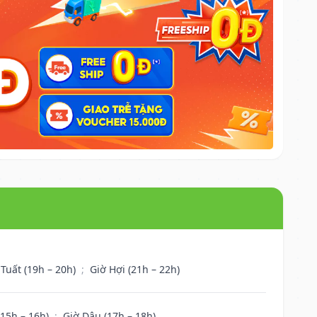
 Tuất (19h – 20h)
;
Giờ Hợi (21h – 22h)
(15h – 16h)
;
Giờ Dậu (17h – 18h)