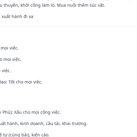
u thuyền, khởi công làm lò. Mua nuôi thêm súc vật.
, xuất hành đi xa
 mọi việc.
o mọi việc.
 việc.
o: Tốt cho mọi việc.
n Phú): Xấu cho mọi công việc.
uất hành, kinh doanh, cầu tài, khai trương.
tế tự (cúng bái), kiện cáo.