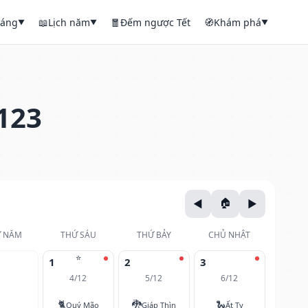
háng
📖
Lịch năm
🧧
Đếm ngược Tết
🧭
Khám phá
▼
▼
▼
123
 NĂM
THỨ SÁU
THỨ BẢY
CHỦ NHẬT
⭐
1
2
3
4/12
5/12
6/12
🐈
🐉
🐍
Quý Mão
Giáp Thìn
Ất Tỵ