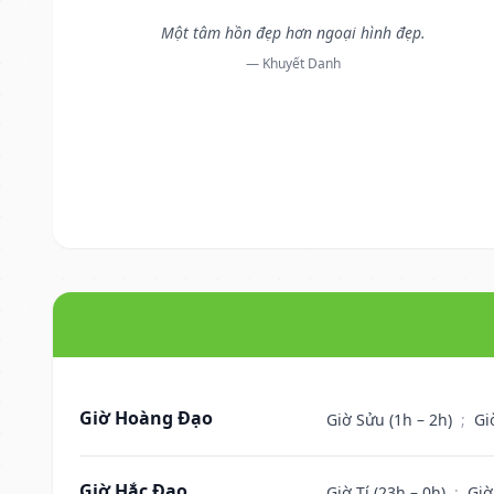
Một tâm hồn đẹp hơn ngoại hình đẹp.
— Khuyết Danh
Giờ Hoàng Đạo
Giờ Sửu (1h – 2h)
;
Gi
Giờ Hắc Đạo
Giờ Tí (23h – 0h)
;
Giờ