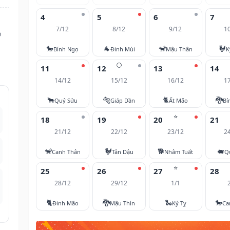
4
5
6
7
7/12
8/12
9/12
1
ọ
🐎
🐐
🐒
🐓
Bính Ngọ
Đinh Mùi
Mậu Thân
K
🌕
11
12
13
14
14/12
15/12
16/12
1
🐂
🐅
🐈
🐉
Quý Sửu
Giáp Dần
Ất Mão
Bí
⭐
18
19
20
21
21/12
22/12
23/12
2
🐒
🐓
🐕
🐖
Canh Thân
Tân Dậu
Nhâm Tuất
Q
⭐
25
26
27
28
28/12
29/12
1/1
🐈
🐉
🐍
🐎
Đinh Mão
Mậu Thìn
Kỷ Tỵ
Ca