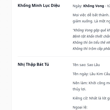
Khổng Minh Lục Diệu
Ngày:
Không Vong
- t
Mọi việc dễ bất thành. 
giảm xuống. Là một ng
“Không Vong gặp quẻ k
Bệnh tật khẩn thiết chẳ
Không thì ôn tiểu thê nh
Không thì trộm cắp phân
Nhị Thập Bát Tú
Tên sao
: Sao Lâu
Tên ngày
: Lâu Kim Cẩu
Nên làm
: Khởi công mọ
thủy lợi.
Kiêng cữ
: Nhất là lót
Ngoại lệ
: