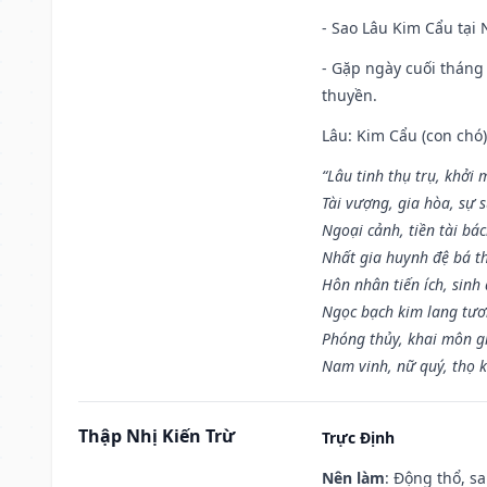
- Sao Lâu Kim Cẩu tại N
- Gặp ngày cuối tháng
thuyền.
Lâu: Kim Cẩu (con chó):
“Lâu tinh thụ trụ, khởi 
Tài vượng, gia hòa, sự 
Ngoại cảnh, tiền tài bác
Nhất gia huynh đệ bá t
Hôn nhân tiến ích, sinh 
Ngọc bạch kim lang tư
Phóng thủy, khai môn gia
Nam vinh, nữ quý, thọ 
Thập Nhị Kiến Trừ
Trực Định
Nên làm
: Động thổ, s