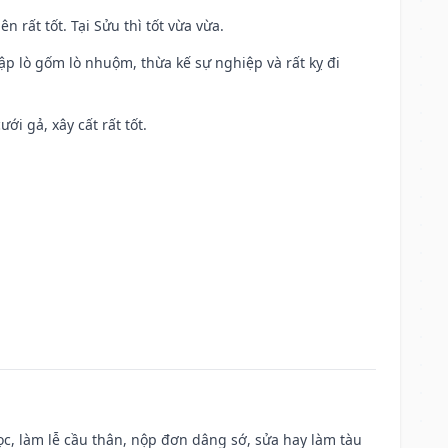
n rất tốt. Tại Sửu thì tốt vừa vừa.
ập lò gốm lò nhuộm, thừa kế sự nghiệp và rất kỵ đi
ới gả, xây cất rất tốt.
c, làm lễ cầu thân, nộp đơn dâng sớ, sửa hay làm tàu