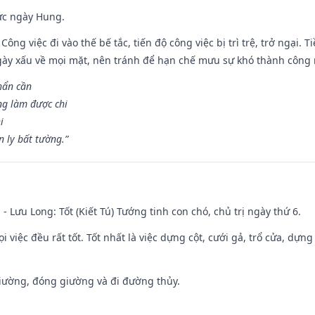
ức ngày Hung.
Công việc đi vào thế bế tắc, tiến độ công việc bị trì trệ, trở ngại. 
ày xấu về mọi mặt, nên tránh để hạn chế mưu sự khó thành công 
hẩn cần
ng làm được chi
i
 ly bất tường.”
 - Lưu Long: Tốt (Kiết Tú) Tướng tinh con chó, chủ trị ngày thứ 6.
i việc đều rất tốt. Tốt nhất là việc dựng cột, cưới gả, trổ cửa, dựng
 giường, đóng giường và đi đường thủy.