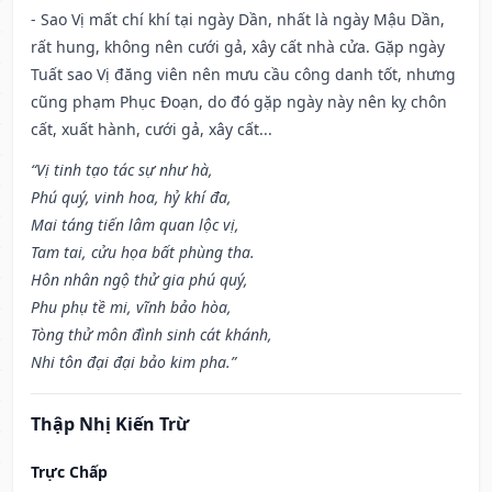
- Sao Vị mất chí khí tại ngày Dần, nhất là ngày Mậu Dần,
rất hung, không nên cưới gả, xây cất nhà cửa. Gặp ngày
Tuất sao Vị đăng viên nên mưu cầu công danh tốt, nhưng
cũng phạm Phục Đoạn, do đó gặp ngày này nên kỵ chôn
cất, xuất hành, cưới gả, xây cất...
“Vị tinh tạo tác sự như hà,
Phú quý, vinh hoa, hỷ khí đa,
Mai táng tiến lâm quan lộc vị,
Tam tai, cửu họa bất phùng tha.
Hôn nhân ngộ thử gia phú quý,
Phu phụ tề mi, vĩnh bảo hòa,
Tòng thử môn đình sinh cát khánh,
Nhi tôn đại đại bảo kim pha.”
Thập Nhị Kiến Trừ
Trực Chấp