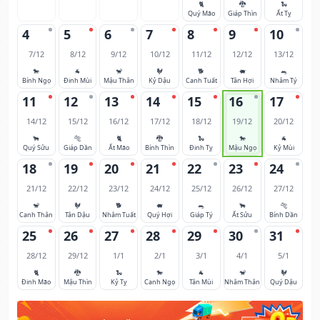
🐈
🐉
🐍
Quý Mão
Giáp Thìn
Ất Tỵ
4
5
6
7
8
9
10
7/12
8/12
9/12
10/12
11/12
12/12
13/12
🐎
🐐
🐒
🐓
🐕
🐖
🐀
Bính Ngọ
Đinh Mùi
Mậu Thân
Kỷ Dậu
Canh Tuất
Tân Hợi
Nhâm Tý
11
12
13
14
15
16
17
14/12
15/12
16/12
17/12
18/12
19/12
20/12
🐂
🐅
🐈
🐉
🐍
🐎
🐐
Quý Sửu
Giáp Dần
Ất Mão
Bính Thìn
Đinh Tỵ
Mậu Ngọ
Kỷ Mùi
18
19
20
21
22
23
24
21/12
22/12
23/12
24/12
25/12
26/12
27/12
🐒
🐓
🐕
🐖
🐀
🐂
🐅
Canh Thân
Tân Dậu
Nhâm Tuất
Quý Hợi
Giáp Tý
Ất Sửu
Bính Dần
25
26
27
28
29
30
31
28/12
29/12
1/1
2/1
3/1
4/1
5/1
🐈
🐉
🐍
🐎
🐐
🐒
🐓
Đinh Mão
Mậu Thìn
Kỷ Tỵ
Canh Ngọ
Tân Mùi
Nhâm Thân
Quý Dậu