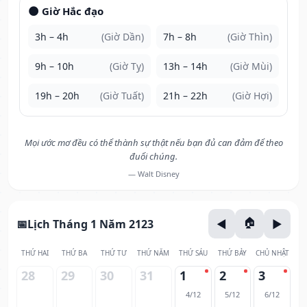
🌑 Giờ Hắc đạo
3h – 4h
(Giờ Dần)
7h – 8h
(Giờ Thìn)
9h – 10h
(Giờ Tỵ)
13h – 14h
(Giờ Mùi)
19h – 20h
(Giờ Tuất)
21h – 22h
(Giờ Hợi)
Mọi ước mơ đều có thể thành sự thật nếu bạn đủ can đảm để theo
đuổi chúng.
— Walt Disney
Lịch Tháng 1 Năm 2123
THỨ HAI
THỨ BA
THỨ TƯ
THỨ NĂM
THỨ SÁU
THỨ BẢY
CHỦ NHẬT
28
29
30
31
1
2
3
4/12
5/12
6/12