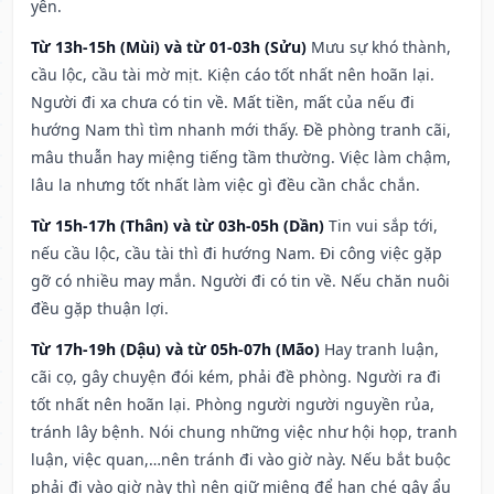
yên.
Từ 13h-15h (Mùi) và từ 01-03h (Sửu)
Mưu sự khó thành,
cầu lộc, cầu tài mờ mịt. Kiện cáo tốt nhất nên hoãn lại.
Người đi xa chưa có tin về. Mất tiền, mất của nếu đi
hướng Nam thì tìm nhanh mới thấy. Đề phòng tranh cãi,
mâu thuẫn hay miệng tiếng tầm thường. Việc làm chậm,
lâu la nhưng tốt nhất làm việc gì đều cần chắc chắn.
Từ 15h-17h (Thân) và từ 03h-05h (Dần)
Tin vui sắp tới,
nếu cầu lộc, cầu tài thì đi hướng Nam. Đi công việc gặp
gỡ có nhiều may mắn. Người đi có tin về. Nếu chăn nuôi
đều gặp thuận lợi.
Từ 17h-19h (Dậu) và từ 05h-07h (Mão)
Hay tranh luận,
cãi cọ, gây chuyện đói kém, phải đề phòng. Người ra đi
tốt nhất nên hoãn lại. Phòng người người nguyền rủa,
tránh lây bệnh. Nói chung những việc như hội họp, tranh
luận, việc quan,…nên tránh đi vào giờ này. Nếu bắt buộc
phải đi vào giờ này thì nên giữ miệng để hạn ché gây ẩu