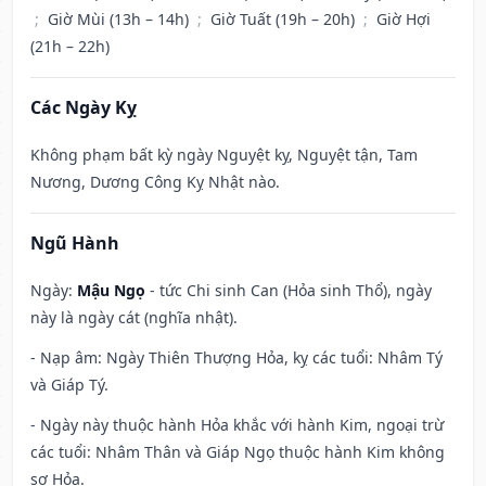
;
Giờ Mùi (13h – 14h)
;
Giờ Tuất (19h – 20h)
;
Giờ Hợi
(21h – 22h)
Các Ngày Kỵ
Không phạm bất kỳ ngày Nguyệt kỵ, Nguyệt tận, Tam
Nương, Dương Công Kỵ Nhật nào.
Ngũ Hành
Ngày:
Mậu Ngọ
- tức Chi sinh Can (Hỏa sinh Thổ), ngày
này là ngày cát (nghĩa nhật).
- Nạp âm: Ngày Thiên Thượng Hỏa, kỵ các tuổi: Nhâm Tý
và Giáp Tý.
- Ngày này thuộc hành Hỏa khắc với hành Kim, ngoại trừ
các tuổi: Nhâm Thân và Giáp Ngọ thuộc hành Kim không
sợ Hỏa.