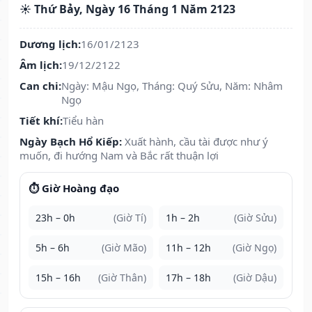
☀️ Thứ Bảy, Ngày 16 Tháng 1 Năm 2123
Dương lịch:
16/01/2123
Âm lịch:
19/12/2122
Can chi:
Ngày: Mậu Ngọ, Tháng: Quý Sửu, Năm: Nhâm
Ngọ
Tiết khí:
Tiểu hàn
Ngày Bạch Hổ Kiếp:
Xuất hành, cầu tài được như ý
muốn, đi hướng Nam và Bắc rất thuận lợi
⏱️ Giờ Hoàng đạo
23h – 0h
(Giờ Tí)
1h – 2h
(Giờ Sửu)
5h – 6h
(Giờ Mão)
11h – 12h
(Giờ Ngọ)
15h – 16h
(Giờ Thân)
17h – 18h
(Giờ Dậu)