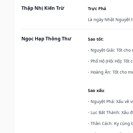
Thập Nhị Kiến Trừ
Trực Phá
Là ngày Nhật Nguyệt t
Ngọc Hạp Thông Thư
Sao tốt
:
- Nguyệt Giải: Tốt cho 
- Phổ Hộ (Hội Hộ): Tốt 
- Hoàng Ân: Tốt cho mọ
Sao xấu
:
- Nguyệt Phá: Xấu về v
- Lục Bất Thành: Xấu đ
- Thần Cách: Kỵ cúng b