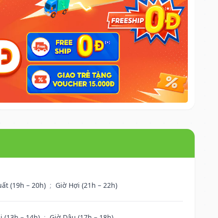
uất (19h – 20h)
;
Giờ Hợi (21h – 22h)
i (13h – 14h)
;
Giờ Dậu (17h – 18h)