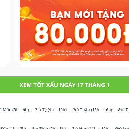
XEM TỐT XẤU NGÀY 17 THÁNG 1
ờ Mão (5h – 6h)
;
Giờ Tỵ (9h – 10h)
;
Giờ Thân (15h – 16h)
;
Giờ T
 Sửu (1h – 2h)
;
Giờ Thìn (7h – 8h)
;
Giờ Ngọ (11h – 12h)
;
Giờ Mù