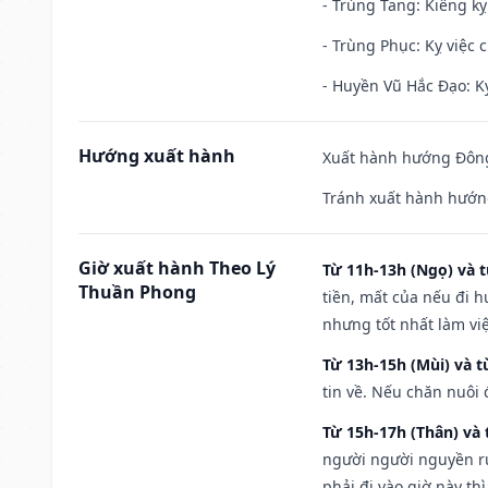
- Trùng Tang: Kiêng kỵ
- Trùng Phục: Kỵ việc c
- Huyền Vũ Hắc Đạo: Kỵ
Hướng xuất hành
Xuất hành hướng Đông
Tránh xuất hành hướn
Giờ xuất hành Theo Lý
Từ 11h-13h (Ngọ) và t
Thuần Phong
tiền, mất của nếu đi 
nhưng tốt nhất làm vi
Từ 13h-15h (Mùi) và t
tin về. Nếu chăn nuôi 
Từ 15h-17h (Thân) và 
người người nguyền rủ
phải đi vào giờ này th