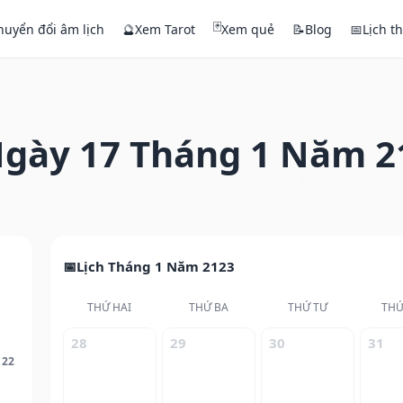
🃏
huyển đổi âm lịch
🔮
Xem Tarot
Xem quẻ
📝
Blog
📅
Lịch t
gày 17 Tháng 1 Năm 2
Lịch Tháng 1 Năm 2123
THỨ HAI
THỨ BA
THỨ TƯ
THỨ
28
29
30
31
122