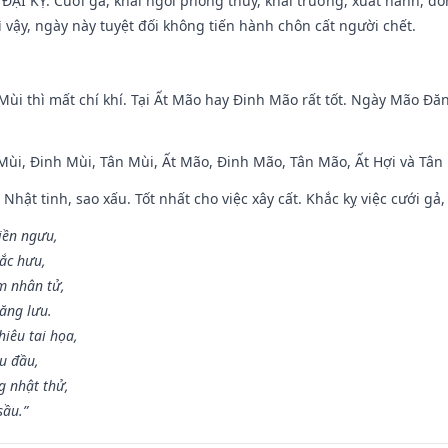
ì ĐẠI KỴ. Cưới gã, khai ngòi phóng thủy, khai trương, xuất hành, đó
 vậy, ngày này tuyệt đối không tiến hành chôn cất người chết.
Mùi thì mất chí khí. Tại Ất Mão hay Đinh Mão rất tốt. Ngày Mão Đă
 Mùi, Đinh Mùi, Tân Mùi, Ất Mão, Đinh Mão, Tân Mão, Ất Hợi và Tân 
 Nhật tinh, sao xấu. Tốt nhất cho việc xây cất. Khắc kỵ việc cưới g
điền ngưu,
ắc hưu,
m nhân tử,
năng lưu.
iêu tai họa,
ễu đầu,
 nhật thử,
sầu.”