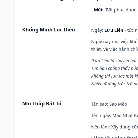
-
Mùi
: “Bất phục dược
Khổng Minh Lục Diệu
Ngày:
Lưu Liên
- tức 
Ngày này mọi việc khó
thiệt. Về việc hành ch
“Lưu Liên là chuyện bất
Tìm bạn chẳng thấy nử
Không thì lưu lạc một k
Nhiều đường trắc trở nh
Nhị Thập Bát Tú
Tên sao
: Sao Mão
Tên ngày
: Mão Nhật Kê
Nên làm
: Xây dựng cũ