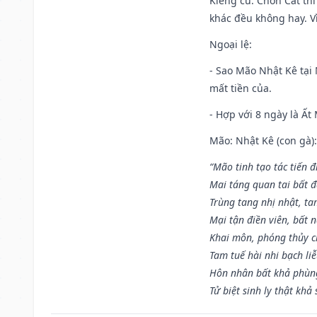
Kiêng cữ
: Chôn Cất th
khác đều không hay. Vì
Ngoại lệ
:
- Sao Mão Nhật Kê tại 
mất tiền của.
- Hợp với 8 ngày là Ất
Mão: Nhật Kê (con gà):
“Mão tinh tạo tác tiến 
Mai táng quan tai bất đ
Trùng tang nhị nhật, ta
Mại tận điền viên, bất 
Khai môn, phóng thủy ch
Tam tuế hài nhi bạch li
Hôn nhân bất khả phùng
Tử biệt sinh ly thật khả 