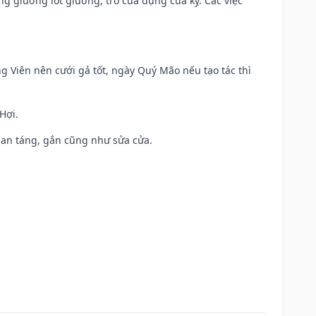
ng giường lót giường, trổ cửa dựng cửa kỵ. Các việc
ng Viên nên cưới gả tốt, ngày Quý Mão nếu tạo tác thì
Hợi.
ả, an táng, gắn cũng như sửa cửa.