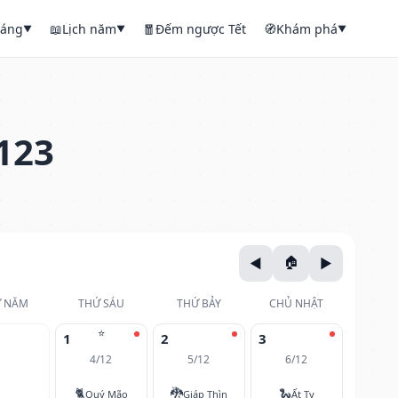
háng
📖
Lịch năm
🧧
Đếm ngược Tết
🧭
Khám phá
▼
▼
▼
123
 NĂM
THỨ SÁU
THỨ BẢY
CHỦ NHẬT
⭐
1
2
3
4/12
5/12
6/12
🐈
🐉
🐍
Quý Mão
Giáp Thìn
Ất Tỵ