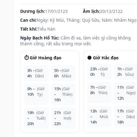
Dương lịch:
17/01/2123
Âm lịch:
20/12/2122
Can chi:
Ngày: Kỷ Mùi, Tháng: Quý Sửu, Năm: Nhâm Ngọ
Tiết khí:
Tiểu hàn
Ngày Bạch Hổ Túc:
Cấm đi xa, làm việc gì cũng không
thành công, rất xấu trong mọi việc
⏱️ Giờ Hoàng đạo
🌑 Giờ Hắc đạo
23h –
(Giờ
1h –
(Giờ
3h –
(Giờ
5h –
(Giờ
0h
Tí)
2h
Sửu)
4h
Dần)
6h
Mão)
7h –
(Giờ
11h
(Giờ
9h –
(Giờ
15h
(Giờ
8h
Thìn)
–
Ngọ)
10h
Tỵ)
–
Thân)
12h
16h
13h
(Giờ
17h
(Giờ
19h
(Giờ
21h
(Giờ
–
Mùi)
–
Dậu)
–
Tuất)
–
Hợi)
14h
18h
20h
22h