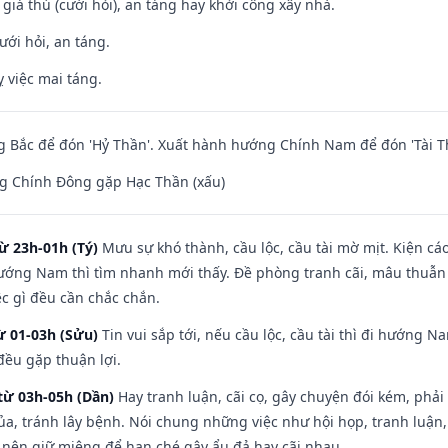
 giá thú (cưới hỏi), an táng hay khởi công xây nhà.
ưới hỏi, an táng.
 việc mai táng.
 Bắc để đón 'Hỷ Thần'. Xuất hành hướng Chính Nam để đón 'Tài T
g Chính Đông gặp Hạc Thần (xấu)
ừ 23h-01h (Tý)
Mưu sự khó thành, cầu lộc, cầu tài mờ mịt. Kiện cáo
hướng Nam thì tìm nhanh mới thấy. Đề phòng tranh cãi, mâu thuẫn
ệc gì đều cần chắc chắn.
ừ 01-03h (Sửu)
Tin vui sắp tới, nếu cầu lộc, cầu tài thì đi hướng 
đều gặp thuận lợi.
từ 03h-05h (Dần)
Hay tranh luận, cãi cọ, gây chuyện đói kém, phải
a, tránh lây bệnh. Nói chung những việc như hội họp, tranh luận,
ì nên giữ miệng để hạn ché gây ẩu đả hay cãi nhau.