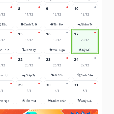
8
9
10
0/12
11/12
12/12
13/12
🐕
🐖
🐀
ỷ Dậu
Canh Tuất
Tân Hợi
Nhâm Tý
15
16
17
7/12
18/12
19/12
20/12
🐍
🐎
🐐
nh Thìn
Đinh Tỵ
Mậu Ngọ
Kỷ Mùi
22
23
24
4/12
25/12
26/12
27/12
🐀
🐂
🐅
uý Hợi
Giáp Tý
Ất Sửu
Bính Dần
29
30
31
2/1
3/1
4/1
5/1
🐐
🐒
🐓
nh Ngọ
Tân Mùi
Nhâm Thân
Quý Dậu