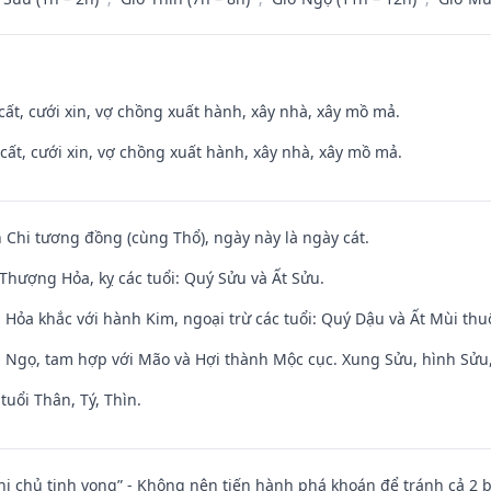
 cất, cưới xin, vợ chồng xuất hành, xây nhà, xây mồ mả.
 cất, cưới xin, vợ chồng xuất hành, xây nhà, xây mồ mả.
 Chi tương đồng (cùng Thổ), ngày này là ngày cát.
Thượng Hỏa, kỵ các tuổi: Quý Sửu và Ất Sửu.
 Hỏa khắc với hành Kim, ngoại trừ các tuổi: Quý Dậu và Ất Mùi th
i Ngọ, tam hợp với Mão và Hợi thành Mộc cục. Xung Sửu, hình Sửu, 
tuổi Thân, Tý, Thìn.
nhị chủ tịnh vong” - Không nên tiến hành phá khoán để tránh cả 2