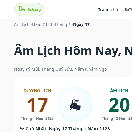
🗓️
Trang chủ
🔄
C
Amlich.org
Âm Lịch
>
Năm 2123
>
Tháng 1
>
Ngày 17
Âm Lịch Hôm Nay, N
Ngày Kỷ Mùi, Tháng Quý Sửu, Năm Nhâm Ngọ
DƯƠNG LỊCH
ÂM LỊCH
17
20
🐐
Tháng 1 Năm 2123
Tháng 12 Năm 2
☀️ Chủ Nhật, Ngày 17 Tháng 1 Năm 2123