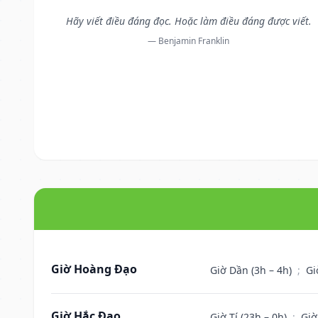
Hãy viết điều đáng đọc. Hoặc làm điều đáng được viết.
— Benjamin Franklin
Giờ Hoàng Đạo
Giờ Dần (3h – 4h)
;
Gi
Giờ Hắc Đạo
Giờ Tí (23h – 0h)
;
Giờ