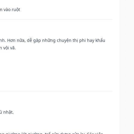
m vào ruột
ành. Hơn nữa, dễ gặp những chuyện thị phi hay khẩu
 vội vã.
ủ nhật.