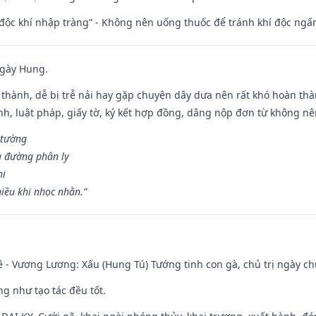
 độc khí nhập tràng” - Không nên uống thuốc để tránh khí độc ngấ
ngày Hung.
 thành, dễ bị trễ nải hay gặp chuyện dây dưa nên rất khó hoàn th
ính, luật pháp, giấy tờ, ký kết hợp đồng, dâng nộp đơn từ không nên
 tường
a đường phân ly
hi
iều khi nhọc nhằn.”
 - Vương Lương: Xấu (Hung Tú) Tướng tinh con gà, chủ trị ngày ch
ng như tạo tác đều tốt.