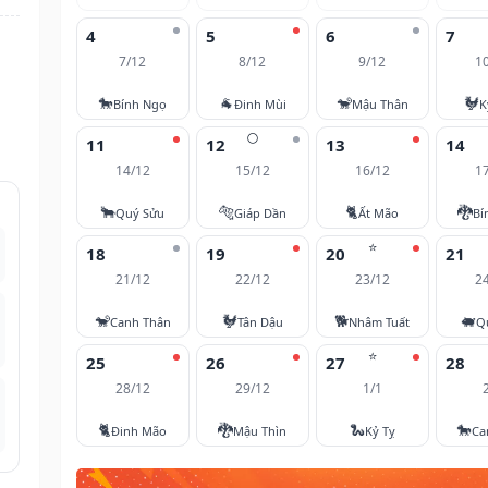
4
5
6
7
7/12
8/12
9/12
1
🐎
🐐
🐒
🐓
Bính Ngọ
Đinh Mùi
Mậu Thân
K
🌕
11
12
13
14
14/12
15/12
16/12
1
🐂
🐅
🐈
🐉
Quý Sửu
Giáp Dần
Ất Mão
Bí
⭐
18
19
20
21
21/12
22/12
23/12
2
🐒
🐓
🐕
🐖
Canh Thân
Tân Dậu
Nhâm Tuất
Q
⭐
25
26
27
28
28/12
29/12
1/1
🐈
🐉
🐍
🐎
Đinh Mão
Mậu Thìn
Kỷ Tỵ
Ca