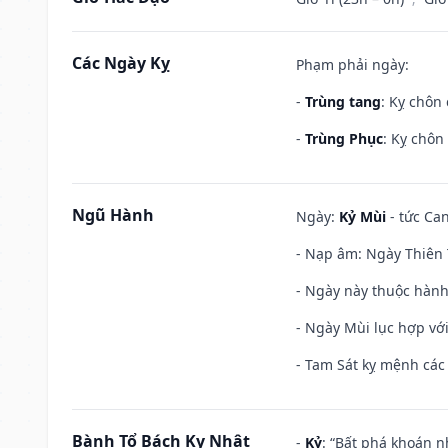
Các Ngày Kỵ
Phạm phải ngày:
-
Trùng tang
: Kỵ chôn
-
Trùng Phục
: Kỵ chôn
Ngũ Hành
Ngày:
Kỷ Mùi
- tức Can
- Nạp âm: Ngày Thiên 
- Ngày này thuộc hành
- Ngày Mùi lục hợp vớ
- Tam Sát kỵ mệnh các 
Bành Tổ Bách Kỵ Nhật
-
Kỷ
: “Bất phá khoán 