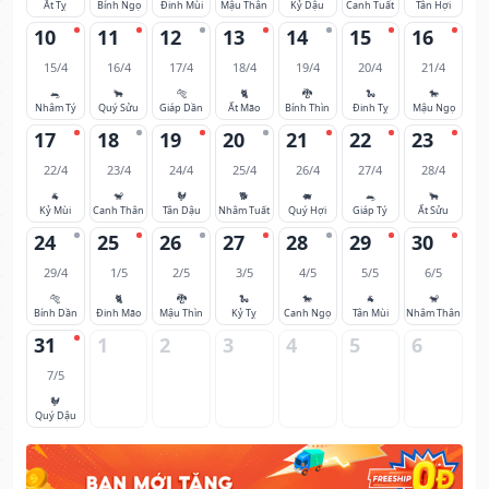
Ất Tỵ
Bính Ngọ
Đinh Mùi
Mậu Thân
Kỷ Dậu
Canh Tuất
Tân Hợi
10
11
12
13
14
15
16
15/4
16/4
17/4
18/4
19/4
20/4
21/4
🐀
🐂
🐅
🐈
🐉
🐍
🐎
Nhâm Tý
Quý Sửu
Giáp Dần
Ất Mão
Bính Thìn
Đinh Tỵ
Mậu Ngọ
17
18
19
20
21
22
23
22/4
23/4
24/4
25/4
26/4
27/4
28/4
🐐
🐒
🐓
🐕
🐖
🐀
🐂
Kỷ Mùi
Canh Thân
Tân Dậu
Nhâm Tuất
Quý Hợi
Giáp Tý
Ất Sửu
24
25
26
27
28
29
30
29/4
1/5
2/5
3/5
4/5
5/5
6/5
🐅
🐈
🐉
🐍
🐎
🐐
🐒
Bính Dần
Đinh Mão
Mậu Thìn
Kỷ Tỵ
Canh Ngọ
Tân Mùi
Nhâm Thân
31
1
2
3
4
5
6
7/5
🐓
Quý Dậu