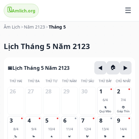
🗓️
Amlich.org
Âm Lịch
>
Năm 2123
>
Tháng 5
Lịch Tháng 5 Năm 2123
Lịch Tháng 5 Năm 2123
THỨ HAI
THỨ BA
THỨ TƯ
THỨ NĂM
THỨ SÁU
THỨ BẢY
CHỦ NHẬT
26
27
28
29
30
1
2
6/4
7/4
🐈
🐉
Quý Mão
Giáp Thìn
3
4
5
6
7
8
9
8/4
9/4
10/4
11/4
12/4
13/4
14/4
🐍
🐎
🐐
🐒
🐓
🐕
🐖