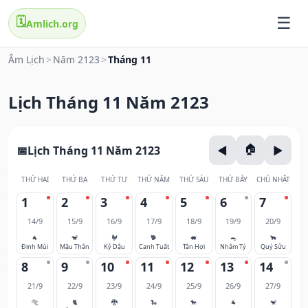
🗓️
Amlich.org
Âm Lịch
>
Năm 2123
>
Tháng 11
Lịch Tháng 11 Năm 2123
Lịch Tháng 11 Năm 2123
THỨ HAI
THỨ BA
THỨ TƯ
THỨ NĂM
THỨ SÁU
THỨ BẢY
CHỦ NHẬT
1
2
3
4
5
6
7
14/9
15/9
16/9
17/9
18/9
19/9
20/9
🐐
🐒
🐓
🐕
🐖
🐀
🐂
Đinh Mùi
Mậu Thân
Kỷ Dậu
Canh Tuất
Tân Hợi
Nhâm Tý
Quý Sửu
8
9
10
11
12
13
14
21/9
22/9
23/9
24/9
25/9
26/9
27/9
🐅
🐈
🐉
🐍
🐎
🐐
🐒