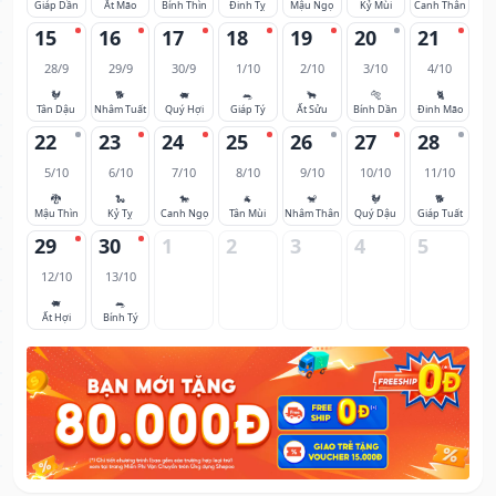
Giáp Dần
Ất Mão
Bính Thìn
Đinh Tỵ
Mậu Ngọ
Kỷ Mùi
Canh Thân
15
16
17
18
19
20
21
28/9
29/9
30/9
1/10
2/10
3/10
4/10
🐓
🐕
🐖
🐀
🐂
🐅
🐈
Tân Dậu
Nhâm Tuất
Quý Hợi
Giáp Tý
Ất Sửu
Bính Dần
Đinh Mão
22
23
24
25
26
27
28
5/10
6/10
7/10
8/10
9/10
10/10
11/10
🐉
🐍
🐎
🐐
🐒
🐓
🐕
Mậu Thìn
Kỷ Tỵ
Canh Ngọ
Tân Mùi
Nhâm Thân
Quý Dậu
Giáp Tuất
29
30
1
2
3
4
5
12/10
13/10
🐖
🐀
Ất Hợi
Bính Tý