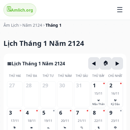
🗓️
Amlich.org
Âm Lịch
>
Năm 2124
>
Tháng 1
Lịch Tháng 1 Năm 2124
Lịch Tháng 1 Năm 2124
THỨ HAI
THỨ BA
THỨ TƯ
THỨ NĂM
THỨ SÁU
THỨ BẢY
CHỦ NHẬT
27
28
29
30
31
1
2
15/11
16/11
🐒
🐓
Mậu Thân
Kỷ Dậu
3
4
5
6
7
8
9
17/11
18/11
19/11
20/11
21/11
22/11
23/11
🐕
🐖
🐀
🐂
🐅
🐈
🐉