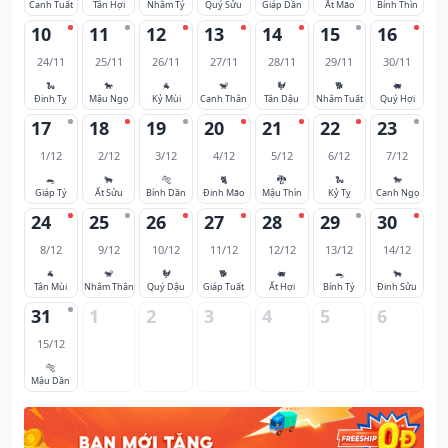
Canh Tuất
Tân Hợi
Nhâm Tý
Quý Sửu
Giáp Dần
Ất Mão
Bính Thìn
10
11
12
13
14
15
16
24/11
25/11
26/11
27/11
28/11
29/11
30/11
🐍
🐎
🐐
🐒
🐓
🐕
🐖
Đinh Tỵ
Mậu Ngọ
Kỷ Mùi
Canh Thân
Tân Dậu
Nhâm Tuất
Quý Hợi
17
18
19
20
21
22
23
1/12
2/12
3/12
4/12
5/12
6/12
7/12
🐀
🐂
🐅
🐈
🐉
🐍
🐎
Giáp Tý
Ất Sửu
Bính Dần
Đinh Mão
Mậu Thìn
Kỷ Tỵ
Canh Ngọ
24
25
26
27
28
29
30
8/12
9/12
10/12
11/12
12/12
13/12
14/12
🐐
🐒
🐓
🐕
🐖
🐀
🐂
Tân Mùi
Nhâm Thân
Quý Dậu
Giáp Tuất
Ất Hợi
Bính Tý
Đinh Sửu
31
1
2
3
4
5
6
15/12
🐅
Mậu Dần