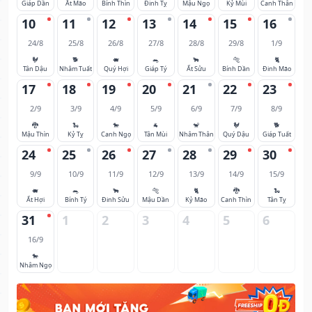
Giáp Dần
Ất Mão
Bính Thìn
Đinh Tỵ
Mậu Ngọ
Kỷ Mùi
Canh Thân
10
11
12
13
14
15
16
24/8
25/8
26/8
27/8
28/8
29/8
1/9
🐓
🐕
🐖
🐀
🐂
🐅
🐈
Tân Dậu
Nhâm Tuất
Quý Hợi
Giáp Tý
Ất Sửu
Bính Dần
Đinh Mão
17
18
19
20
21
22
23
2/9
3/9
4/9
5/9
6/9
7/9
8/9
🐉
🐍
🐎
🐐
🐒
🐓
🐕
Mậu Thìn
Kỷ Tỵ
Canh Ngọ
Tân Mùi
Nhâm Thân
Quý Dậu
Giáp Tuất
24
25
26
27
28
29
30
9/9
10/9
11/9
12/9
13/9
14/9
15/9
🐖
🐀
🐂
🐅
🐈
🐉
🐍
Ất Hợi
Bính Tý
Đinh Sửu
Mậu Dần
Kỷ Mão
Canh Thìn
Tân Tỵ
31
1
2
3
4
5
6
16/9
🐎
Nhâm Ngọ