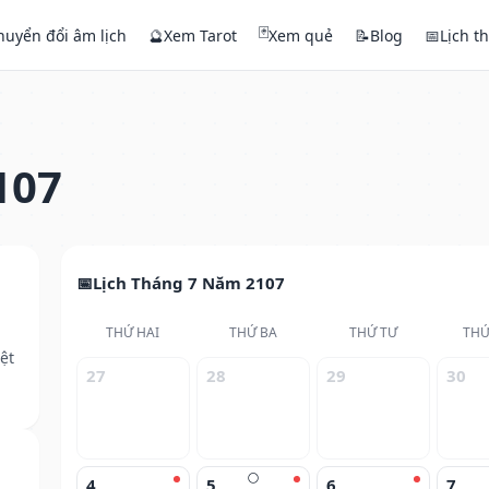
🃏
huyển đổi âm lịch
🔮
Xem Tarot
Xem quẻ
📝
Blog
📅
Lịch t
107
Lịch Tháng 7 Năm 2107
THỨ HAI
THỨ BA
THỨ TƯ
THỨ
ệt
27
28
29
30
🌕
4
5
6
7