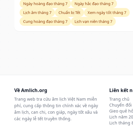
Ngày hoàng đạo tháng 7
Ngày hắc đạo tháng 7
Lịch âm tháng 7
Chuẩn bị Tết
Xem ngày tốt tháng 7
Cung hoàng đạo tháng 7
Lịch vạn niên tháng 7
Về Amlich.org
Liên kết 
Trang web tra cứu âm lịch Việt Nam miễn
Trang chủ
Chuyển đổi 
phí, cung cấp thông tin chính xác về ngày
Gieo quẻ hỏ
âm lịch, can chi, con giáp, ngày tốt xấu và
Lịch năm 2
các ngày lễ tết truyền thống.
Lịch tháng 