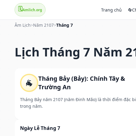
🗓️
Trang chủ
🔄
C
Amlich.org
Âm Lịch
>
Năm 2107
>
Tháng 7
Lịch Tháng 7 Năm 2
Tháng Bảy (Bảy): Chính Tây &
🐐
Trường An
Tháng Bảy năm 2107 (năm Đinh Mão) là thời điểm đặc bi
trong năm.
Ngày Lễ Tháng 7