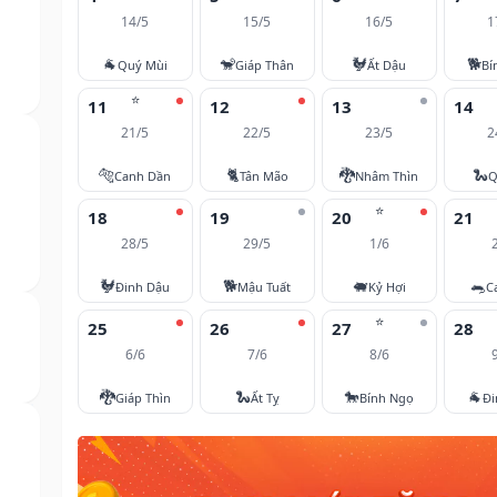
14/5
15/5
16/5
1
🐐
🐒
🐓
🐕
Quý Mùi
Giáp Thân
Ất Dậu
Bí
⭐
11
12
13
14
21/5
22/5
23/5
2
🐅
🐈
🐉
🐍
Canh Dần
Tân Mão
Nhâm Thìn
Q
⭐
18
19
20
21
28/5
29/5
1/6
🐓
🐕
🐖
🐀
Đinh Dậu
Mậu Tuất
Kỷ Hợi
C
⭐
25
26
27
28
6/6
7/6
8/6
🐉
🐍
🐎
🐐
Giáp Thìn
Ất Tỵ
Bính Ngọ
Đi