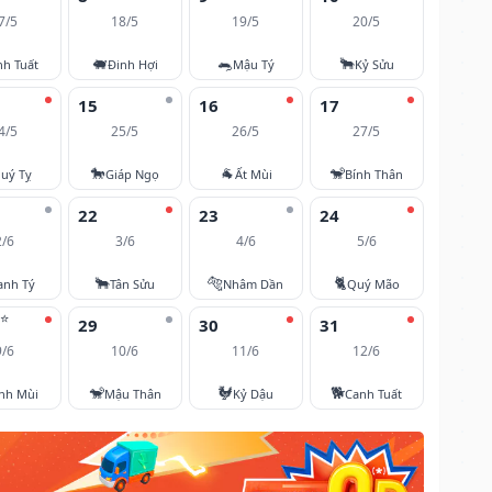
7/5
18/5
19/5
20/5
🐖
🐀
🐂
nh Tuất
Đinh Hợi
Mậu Tý
Kỷ Sửu
15
16
17
4/5
25/5
26/5
27/5
🐎
🐐
🐒
uý Tỵ
Giáp Ngọ
Ất Mùi
Bính Thân
22
23
24
2/6
3/6
4/6
5/6
🐂
🐅
🐈
anh Tý
Tân Sửu
Nhâm Dần
Quý Mão
⭐
29
30
31
9/6
10/6
11/6
12/6
🐒
🐓
🐕
nh Mùi
Mậu Thân
Kỷ Dậu
Canh Tuất