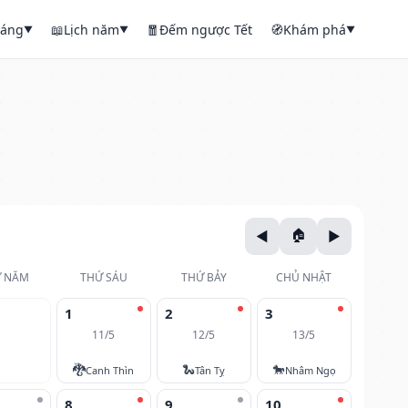
háng
📖
Lịch năm
🧧
Đếm ngược Tết
🧭
Khám phá
▼
▼
▼
 NĂM
THỨ SÁU
THỨ BẢY
CHỦ NHẬT
1
2
3
11/5
12/5
13/5
🐉
🐍
🐎
Canh Thìn
Tân Tỵ
Nhâm Ngọ
8
9
10