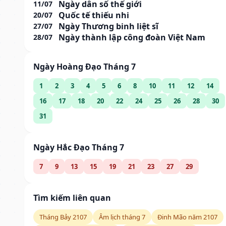
Ngày dân số thế giới
11/07
Quốc tế thiếu nhi
20/07
Ngày Thương binh liệt sĩ
27/07
Ngày thành lập công đoàn Việt Nam
28/07
Ngày Hoàng Đạo Tháng 7
1
2
3
4
5
6
8
10
11
12
14
16
17
18
20
22
24
25
26
28
30
31
Ngày Hắc Đạo Tháng 7
7
9
13
15
19
21
23
27
29
Tìm kiếm liên quan
Tháng Bảy 2107
Âm lịch tháng 7
Đinh Mão năm 2107