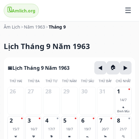
🗓️
Amlich.org
Âm Lịch
>
Năm 1963
>
Tháng 9
Lịch Tháng 9 Năm 1963
Lịch Tháng 9 Năm 1963
THỨ HAI
THỨ BA
THỨ TƯ
THỨ NĂM
THỨ SÁU
THỨ BẢY
CHỦ NHẬT
26
27
28
29
30
31
1
14/7
🐐
Đinh Mùi
2
3
4
5
6
7
8
15/7
16/7
17/7
18/7
19/7
20/7
21/7
🐒
🐓
🐕
🐖
🐀
🐂
🐅