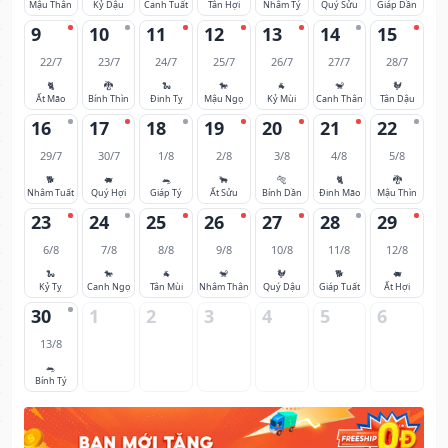
Mậu Thân
Kỷ Dậu
Canh Tuất
Tân Hợi
Nhâm Tý
Quý Sửu
Giáp Dần
9
10
11
12
13
14
15
22/7
23/7
24/7
25/7
26/7
27/7
28/7
🐈
🐉
🐍
🐎
🐐
🐒
🐓
Ất Mão
Bính Thìn
Đinh Tỵ
Mậu Ngọ
Kỷ Mùi
Canh Thân
Tân Dậu
16
17
18
19
20
21
22
29/7
30/7
1/8
2/8
3/8
4/8
5/8
🐕
🐖
🐀
🐂
🐅
🐈
🐉
Nhâm Tuất
Quý Hợi
Giáp Tý
Ất Sửu
Bính Dần
Đinh Mão
Mậu Thìn
23
24
25
26
27
28
29
6/8
7/8
8/8
9/8
10/8
11/8
12/8
🐍
🐎
🐐
🐒
🐓
🐕
🐖
Kỷ Tỵ
Canh Ngọ
Tân Mùi
Nhâm Thân
Quý Dậu
Giáp Tuất
Ất Hợi
30
1
2
3
4
5
6
13/8
🐀
Bính Tý