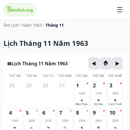
🗓️
Amlich.org
Âm Lịch
>
Năm 1963
>
Tháng 11
Lịch Tháng 11 Năm 1963
Lịch Tháng 11 Năm 1963
THỨ HAI
THỨ BA
THỨ TƯ
THỨ NĂM
THỨ SÁU
THỨ BẢY
CHỦ NHẬT
28
29
30
31
1
2
3
16/9
17/9
18/9
🐒
🐓
🐕
Mậu Thân
Kỷ Dậu
Canh Tuất
4
5
6
7
8
9
10
19/9
20/9
21/9
22/9
23/9
24/9
25/9
🐖
🐀
🐂
🐅
🐈
🐉
🐍