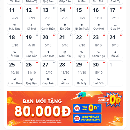
Tân Hợi
Nhâm Tý
Quý Sửu
Giáp Dần
Ất Mão
Bính Thìn
Đinh Tỵ
11
12
13
14
15
16
17
26/9
27/9
28/9
29/9
30/9
1/10
2/10
🐎
🐐
🐒
🐓
🐕
🐖
🐀
Mậu Ngọ
Kỷ Mùi
Canh Thân
Tân Dậu
Nhâm Tuất
Quý Hợi
Giáp Tý
18
19
20
21
22
23
24
3/10
4/10
5/10
6/10
7/10
8/10
9/10
🐂
🐅
🐈
🐉
🐍
🐎
🐐
Ất Sửu
Bính Dần
Đinh Mão
Mậu Thìn
Kỷ Tỵ
Canh Ngọ
Tân Mùi
25
26
27
28
29
30
1
10/10
11/10
12/10
13/10
14/10
15/10
🐒
🐓
🐕
🐖
🐀
🐂
Nhâm Thân
Quý Dậu
Giáp Tuất
Ất Hợi
Bính Tý
Đinh Sửu