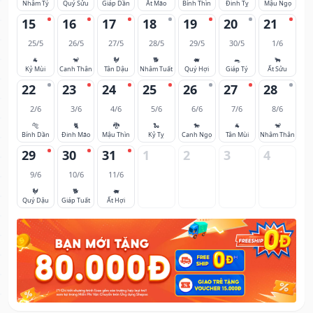
Nhâm Tý
Quý Sửu
Giáp Dần
Ất Mão
Bính Thìn
Đinh Tỵ
Mậu Ngọ
15
16
17
18
19
20
21
25/5
26/5
27/5
28/5
29/5
30/5
1/6
🐐
🐒
🐓
🐕
🐖
🐀
🐂
Kỷ Mùi
Canh Thân
Tân Dậu
Nhâm Tuất
Quý Hợi
Giáp Tý
Ất Sửu
22
23
24
25
26
27
28
2/6
3/6
4/6
5/6
6/6
7/6
8/6
🐅
🐈
🐉
🐍
🐎
🐐
🐒
Bính Dần
Đinh Mão
Mậu Thìn
Kỷ Tỵ
Canh Ngọ
Tân Mùi
Nhâm Thân
29
30
31
1
2
3
4
9/6
10/6
11/6
🐓
🐕
🐖
Quý Dậu
Giáp Tuất
Ất Hợi