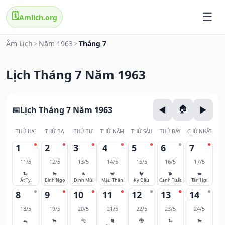
🗓️
Amlich.org
Âm Lịch
>
Năm 1963
>
Tháng 7
Lịch Tháng 7 Năm 1963
Lịch Tháng 7 Năm 1963
THỨ HAI
THỨ BA
THỨ TƯ
THỨ NĂM
THỨ SÁU
THỨ BẢY
CHỦ NHẬT
1
2
3
4
5
6
7
11/5
12/5
13/5
14/5
15/5
16/5
17/5
🐍
🐎
🐐
🐒
🐓
🐕
🐖
Ất Tỵ
Bính Ngọ
Đinh Mùi
Mậu Thân
Kỷ Dậu
Canh Tuất
Tân Hợi
8
9
10
11
12
13
14
18/5
19/5
20/5
21/5
22/5
23/5
24/5
🐀
🐂
🐅
🐈
🐉
🐍
🐎