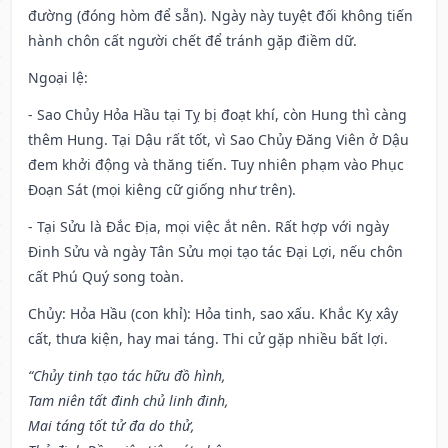
đường (đóng hòm để sẵn). Ngày này tuyệt đối không tiến
hành chôn cất người chết để tránh gặp điềm dữ.
Ngoại lệ
:
- Sao Chủy Hỏa Hầu tại Tỵ bị đoạt khí, còn Hung thì càng
thêm Hung. Tại Dậu rất tốt, vì Sao Chủy Đăng Viên ở Dậu
đem khởi động và thăng tiến. Tuy nhiên phạm vào Phục
Đoạn Sát (mọi kiêng cữ giống như trên).
- Tại Sửu là Đắc Địa, mọi việc ắt nên. Rất hợp với ngày
Đinh Sửu và ngày Tân Sửu mọi tạo tác Đại Lợi, nếu chôn
cất Phú Quý song toàn.
Chủy: Hỏa Hầu (con khỉ): Hỏa tinh, sao xấu. Khắc Kỵ xây
cất, thưa kiện, hay mai táng. Thi cử gặp nhiều bất lợi.
“Chủy tinh tạo tác hữu đồ hình,
Tam niên tất đinh chủ linh đinh,
Mai táng tốt tử đa do thử,