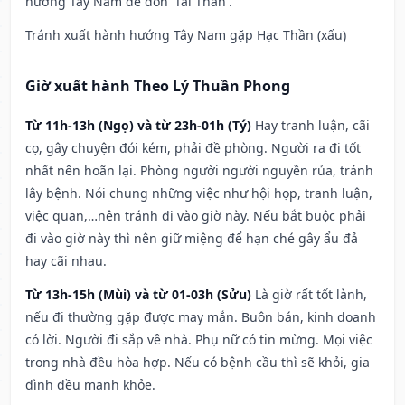
hướng Tây Nam để đón 'Tài Thần'.
Tránh xuất hành hướng Tây Nam gặp Hạc Thần (xấu)
Giờ xuất hành Theo Lý Thuần Phong
Từ 11h-13h (Ngọ) và từ 23h-01h (Tý)
Hay tranh luận, cãi
cọ, gây chuyện đói kém, phải đề phòng. Người ra đi tốt
nhất nên hoãn lại. Phòng người người nguyền rủa, tránh
lây bệnh. Nói chung những việc như hội họp, tranh luận,
việc quan,…nên tránh đi vào giờ này. Nếu bắt buộc phải
đi vào giờ này thì nên giữ miệng để hạn ché gây ẩu đả
hay cãi nhau.
Từ 13h-15h (Mùi) và từ 01-03h (Sửu)
Là giờ rất tốt lành,
nếu đi thường gặp được may mắn. Buôn bán, kinh doanh
có lời. Người đi sắp về nhà. Phụ nữ có tin mừng. Mọi việc
trong nhà đều hòa hợp. Nếu có bệnh cầu thì sẽ khỏi, gia
đình đều mạnh khỏe.