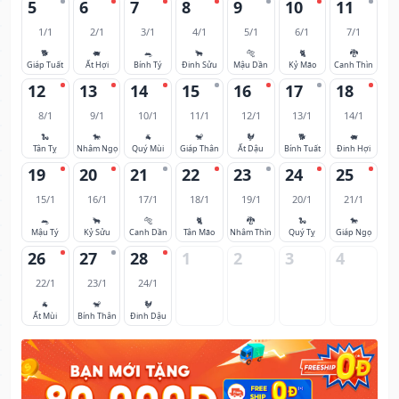
5
6
7
8
9
10
11
1/1
2/1
3/1
4/1
5/1
6/1
7/1
🐕
🐖
🐀
🐂
🐅
🐈
🐉
Giáp Tuất
Ất Hợi
Bính Tý
Đinh Sửu
Mậu Dần
Kỷ Mão
Canh Thìn
12
13
14
15
16
17
18
8/1
9/1
10/1
11/1
12/1
13/1
14/1
🐍
🐎
🐐
🐒
🐓
🐕
🐖
Tân Tỵ
Nhâm Ngọ
Quý Mùi
Giáp Thân
Ất Dậu
Bính Tuất
Đinh Hợi
19
20
21
22
23
24
25
15/1
16/1
17/1
18/1
19/1
20/1
21/1
🐀
🐂
🐅
🐈
🐉
🐍
🐎
Mậu Tý
Kỷ Sửu
Canh Dần
Tân Mão
Nhâm Thìn
Quý Tỵ
Giáp Ngọ
26
27
28
1
2
3
4
22/1
23/1
24/1
🐐
🐒
🐓
Ất Mùi
Bính Thân
Đinh Dậu