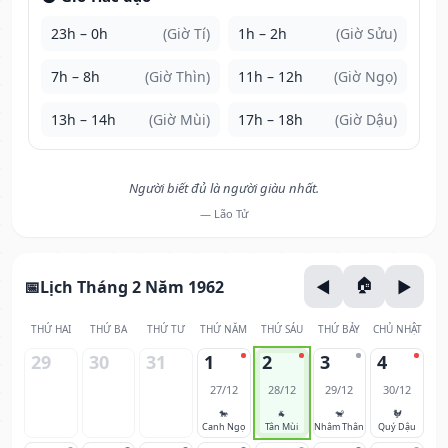
23h – 0h
(Giờ Tí)
1h – 2h
(Giờ Sửu)
7h – 8h
(Giờ Thìn)
11h – 12h
(Giờ Ngọ)
13h – 14h
(Giờ Mùi)
17h – 18h
(Giờ Dậu)
Người biết đủ là người giàu nhất.
— Lão Tử
Lịch Tháng 2 Năm 1962
THỨ HAI
THỨ BA
THỨ TƯ
THỨ NĂM
THỨ SÁU
THỨ BẢY
CHỦ NHẬT
29
30
31
1
2
3
4
27/12
28/12
29/12
30/12
🐎
🐐
🐒
🐓
Canh Ngọ
Tân Mùi
Nhâm Thân
Quý Dậu