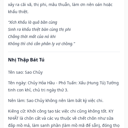
xảy ra cãi vã, thị phi, mâu thuẫn, làm ơn nên oán hoặc
khẩu thiệt.
“Xích Khẩu là quả bần cùng
Sinh ra khẩu thiệt bàn cùng thị phi
Chẳng thời mất của nó khi
Không thì chó cắn phân ly vợ chồng.”
Nhị Thập Bát Tú
Tên sao
: Sao Chủy
Tên ngày
: Chủy Hỏa Hầu - Phó Tuấn: Xấu (Hung Tú) Tướng
tinh con khỉ, chủ trị ngày thứ 3.
Nên làm
: Sao Chủy không nên làm bất kỳ việc chi.
Kiêng cữ
: Khởi công tạo tác việc chi cũng không tốt. KỴ
NHẤT là chôn cất và các vụ thuộc về chết chôn như sửa
đắp mồ mả, làm sanh phần (làm mồ mã để sẵn), đóng thọ