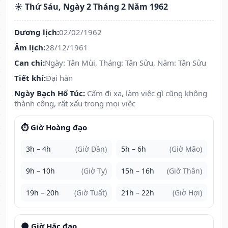
☀️ Thứ Sáu, Ngày 2 Tháng 2 Năm 1962
Dương lịch:
02/02/1962
Âm lịch:
28/12/1961
Can chi:
Ngày: Tân Mùi, Tháng: Tân Sửu, Năm: Tân Sửu
Tiết khí:
Đại hàn
Ngày Bạch Hổ Túc:
Cấm đi xa, làm việc gì cũng không
thành công, rất xấu trong mọi việc
⏱️ Giờ Hoàng đạo
3h – 4h
(Giờ Dần)
5h – 6h
(Giờ Mão)
9h – 10h
(Giờ Tỵ)
15h – 16h
(Giờ Thân)
19h – 20h
(Giờ Tuất)
21h – 22h
(Giờ Hợi)
🌑 Giờ Hắc đạo