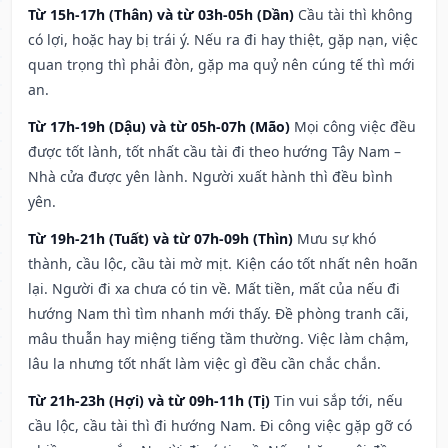
Từ 15h-17h (Thân) và từ 03h-05h (Dần)
Cầu tài thì không
có lợi, hoặc hay bị trái ý. Nếu ra đi hay thiệt, gặp nạn, việc
quan trọng thì phải đòn, gặp ma quỷ nên cúng tế thì mới
an.
Từ 17h-19h (Dậu) và từ 05h-07h (Mão)
Mọi công việc đều
được tốt lành, tốt nhất cầu tài đi theo hướng Tây Nam –
Nhà cửa được yên lành. Người xuất hành thì đều bình
yên.
Từ 19h-21h (Tuất) và từ 07h-09h (Thìn)
Mưu sự khó
thành, cầu lộc, cầu tài mờ mịt. Kiện cáo tốt nhất nên hoãn
lại. Người đi xa chưa có tin về. Mất tiền, mất của nếu đi
hướng Nam thì tìm nhanh mới thấy. Đề phòng tranh cãi,
mâu thuẫn hay miệng tiếng tầm thường. Việc làm chậm,
lâu la nhưng tốt nhất làm việc gì đều cần chắc chắn.
Từ 21h-23h (Hợi) và từ 09h-11h (Tị)
Tin vui sắp tới, nếu
cầu lộc, cầu tài thì đi hướng Nam. Đi công việc gặp gỡ có