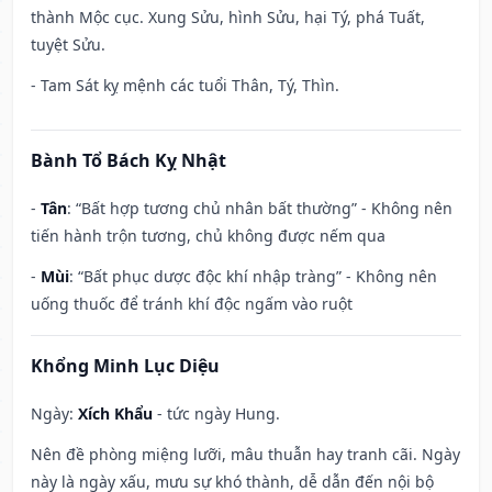
thành Mộc cục. Xung Sửu, hình Sửu, hại Tý, phá Tuất,
tuyệt Sửu.
- Tam Sát kỵ mệnh các tuổi Thân, Tý, Thìn.
Bành Tổ Bách Kỵ Nhật
-
Tân
: “Bất hợp tương chủ nhân bất thường” - Không nên
tiến hành trộn tương, chủ không được nếm qua
-
Mùi
: “Bất phục dược độc khí nhập tràng” - Không nên
uống thuốc để tránh khí độc ngấm vào ruột
Khổng Minh Lục Diệu
Ngày:
Xích Khẩu
- tức ngày Hung.
Nên đề phòng miệng lưỡi, mâu thuẫn hay tranh cãi. Ngày
này là ngày xấu, mưu sự khó thành, dễ dẫn đến nội bộ