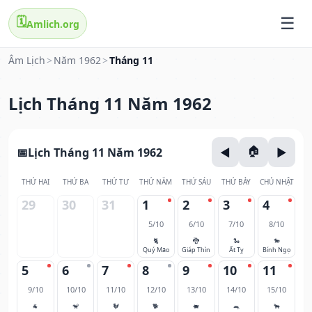
🗓️
Amlich.org
Âm Lịch
>
Năm 1962
>
Tháng 11
Lịch Tháng 11 Năm 1962
Lịch Tháng 11 Năm 1962
THỨ HAI
THỨ BA
THỨ TƯ
THỨ NĂM
THỨ SÁU
THỨ BẢY
CHỦ NHẬT
29
30
31
1
2
3
4
5/10
6/10
7/10
8/10
🐈
🐉
🐍
🐎
Quý Mão
Giáp Thìn
Ất Tỵ
Bính Ngọ
5
6
7
8
9
10
11
9/10
10/10
11/10
12/10
13/10
14/10
15/10
🐐
🐒
🐓
🐕
🐖
🐀
🐂