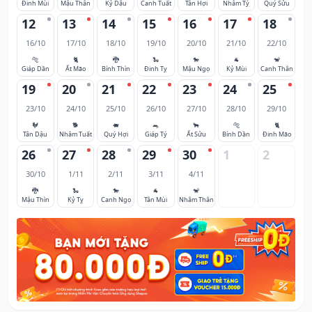
Đinh Mùi
Mậu Thân
Kỷ Dậu
Canh Tuất
Tân Hợi
Nhâm Tý
Quý Sửu
12
13
14
15
16
17
18
16/10
17/10
18/10
19/10
20/10
21/10
22/10
🐅
🐈
🐉
🐍
🐎
🐐
🐒
Giáp Dần
Ất Mão
Bính Thìn
Đinh Tỵ
Mậu Ngọ
Kỷ Mùi
Canh Thân
19
20
21
22
23
24
25
23/10
24/10
25/10
26/10
27/10
28/10
29/10
🐓
🐕
🐖
🐀
🐂
🐅
🐈
Tân Dậu
Nhâm Tuất
Quý Hợi
Giáp Tý
Ất Sửu
Bính Dần
Đinh Mão
26
27
28
29
30
1
2
30/10
1/11
2/11
3/11
4/11
🐉
🐍
🐎
🐐
🐒
Mậu Thìn
Kỷ Tỵ
Canh Ngọ
Tân Mùi
Nhâm Thân