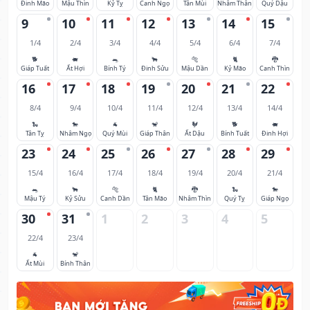
Đinh Mão
Mậu Thìn
Kỷ Tỵ
Canh Ngọ
Tân Mùi
Nhâm Thân
Quý Dậu
9
10
11
12
13
14
15
1/4
2/4
3/4
4/4
5/4
6/4
7/4
🐕
🐖
🐀
🐂
🐅
🐈
🐉
Giáp Tuất
Ất Hợi
Bính Tý
Đinh Sửu
Mậu Dần
Kỷ Mão
Canh Thìn
16
17
18
19
20
21
22
8/4
9/4
10/4
11/4
12/4
13/4
14/4
🐍
🐎
🐐
🐒
🐓
🐕
🐖
Tân Tỵ
Nhâm Ngọ
Quý Mùi
Giáp Thân
Ất Dậu
Bính Tuất
Đinh Hợi
23
24
25
26
27
28
29
15/4
16/4
17/4
18/4
19/4
20/4
21/4
🐀
🐂
🐅
🐈
🐉
🐍
🐎
Mậu Tý
Kỷ Sửu
Canh Dần
Tân Mão
Nhâm Thìn
Quý Tỵ
Giáp Ngọ
30
31
1
2
3
4
5
22/4
23/4
🐐
🐒
Ất Mùi
Bính Thân