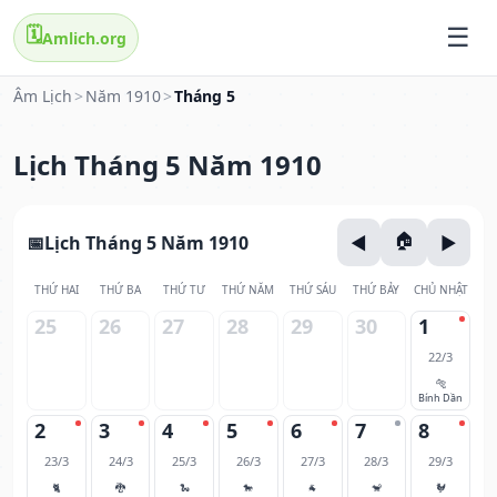
🗓️
Amlich.org
Âm Lịch
>
Năm 1910
>
Tháng 5
Lịch Tháng 5 Năm 1910
Lịch Tháng 5 Năm 1910
THỨ HAI
THỨ BA
THỨ TƯ
THỨ NĂM
THỨ SÁU
THỨ BẢY
CHỦ NHẬT
25
26
27
28
29
30
1
22/3
🐅
Bính Dần
2
3
4
5
6
7
8
23/3
24/3
25/3
26/3
27/3
28/3
29/3
🐈
🐉
🐍
🐎
🐐
🐒
🐓