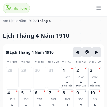
🗓️
Amlich.org
Âm Lịch
>
Năm 1910
>
Tháng 4
Lịch Tháng 4 Năm 1910
Lịch Tháng 4 Năm 1910
THỨ HAI
THỨ BA
THỨ TƯ
THỨ NĂM
THỨ SÁU
THỨ BẢY
CHỦ NHẬT
28
29
30
31
1
2
3
22/2
23/2
24/2
🐒
🐓
🐕
Bính Thân
Đinh Dậu
Mậu Tuất
4
5
6
7
8
9
10
25/2
26/2
27/2
28/2
29/2
30/2
1/3
🐖
🐀
🐂
🐅
🐈
🐉
🐍