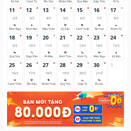
Kỷ Hợi
Canh Tý
Tân Sửu
Nhâm Dần
Quý Mão
Giáp Thìn
Ất Tỵ
11
12
13
14
15
16
17
2/3
3/3
4/3
5/3
6/3
7/3
8/3
🐎
🐐
🐒
🐓
🐕
🐖
🐀
Bính Ngọ
Đinh Mùi
Mậu Thân
Kỷ Dậu
Canh Tuất
Tân Hợi
Nhâm Tý
18
19
20
21
22
23
24
9/3
10/3
11/3
12/3
13/3
14/3
15/3
🐂
🐅
🐈
🐉
🐍
🐎
🐐
Quý Sửu
Giáp Dần
Ất Mão
Bính Thìn
Đinh Tỵ
Mậu Ngọ
Kỷ Mùi
25
26
27
28
29
30
1
16/3
17/3
18/3
19/3
20/3
21/3
🐒
🐓
🐕
🐖
🐀
🐂
Canh Thân
Tân Dậu
Nhâm Tuất
Quý Hợi
Giáp Tý
Ất Sửu