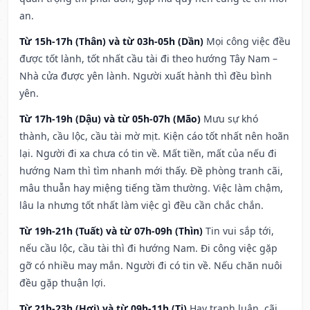
an.
Từ 15h-17h (Thân) và từ 03h-05h (Dần)
Mọi công việc đều
được tốt lành, tốt nhất cầu tài đi theo hướng Tây Nam –
Nhà cửa được yên lành. Người xuất hành thì đều bình
yên.
Từ 17h-19h (Dậu) và từ 05h-07h (Mão)
Mưu sự khó
thành, cầu lộc, cầu tài mờ mịt. Kiện cáo tốt nhất nên hoãn
lại. Người đi xa chưa có tin về. Mất tiền, mất của nếu đi
hướng Nam thì tìm nhanh mới thấy. Đề phòng tranh cãi,
mâu thuẫn hay miệng tiếng tầm thường. Việc làm chậm,
lâu la nhưng tốt nhất làm việc gì đều cần chắc chắn.
Từ 19h-21h (Tuất) và từ 07h-09h (Thìn)
Tin vui sắp tới,
nếu cầu lộc, cầu tài thì đi hướng Nam. Đi công việc gặp
gỡ có nhiều may mắn. Người đi có tin về. Nếu chăn nuôi
đều gặp thuận lợi.
Từ 21h-23h (Hợi) và từ 09h-11h (Tị)
Hay tranh luận, cãi