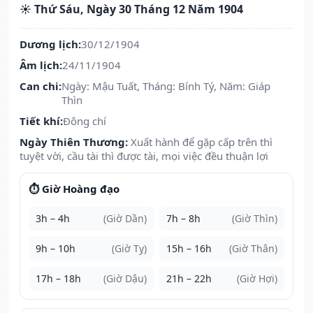
☀️ Thứ Sáu, Ngày 30 Tháng 12 Năm 1904
Dương lịch:
30/12/1904
Âm lịch:
24/11/1904
Can chi:
Ngày: Mậu Tuất, Tháng: Bính Tý, Năm: Giáp
Thìn
Tiết khí:
Đông chí
Ngày Thiên Thương:
Xuất hành để gặp cấp trên thì
tuyệt vời, cầu tài thì được tài, mọi việc đều thuận lợi
⏱️ Giờ Hoàng đạo
3h – 4h
(Giờ Dần)
7h – 8h
(Giờ Thìn)
9h – 10h
(Giờ Tỵ)
15h – 16h
(Giờ Thân)
17h – 18h
(Giờ Dậu)
21h – 22h
(Giờ Hợi)