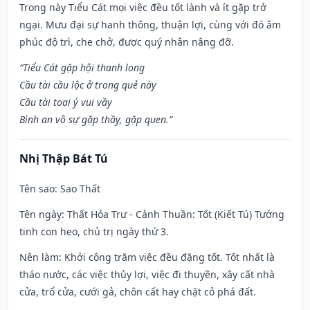
Trong này Tiểu Cát mọi việc đều tốt lành và ít gặp trở
ngại. Mưu đại sự hanh thông, thuận lợi, cùng với đó âm
phúc độ trì, che chở, được quý nhân nâng đỡ.
“Tiểu Cát gặp hội thanh long
Cầu tài cầu lộc ở trong quẻ này
Cầu tài toại ý vui vầy
Bình an vô sự gặp thầy, gặp quen.”
Nhị Thập Bát Tú
Tên sao
: Sao Thất
Tên ngày
: Thất Hỏa Trư - Cảnh Thuần: Tốt (Kiết Tú) Tướng
tinh con heo, chủ trị ngày thứ 3.
Nên làm
: Khởi công trăm việc đều đặng tốt. Tốt nhất là
tháo nước, các việc thủy lợi, việc đi thuyền, xây cất nhà
cửa, trổ cửa, cưới gả, chôn cất hay chặt cỏ phá đất.