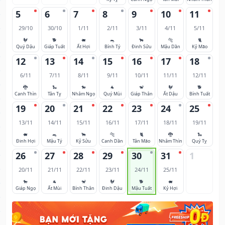
5
6
7
8
9
10
11
29/10
30/10
1/11
2/11
3/11
4/11
5/11
🐓
🐕
🐖
🐀
🐂
🐅
🐈
Quý Dậu
Giáp Tuất
Ất Hợi
Bính Tý
Đinh Sửu
Mậu Dần
Kỷ Mão
12
13
14
15
16
17
18
6/11
7/11
8/11
9/11
10/11
11/11
12/11
🐉
🐍
🐎
🐐
🐒
🐓
🐕
Canh Thìn
Tân Tỵ
Nhâm Ngọ
Quý Mùi
Giáp Thân
Ất Dậu
Bính Tuất
19
20
21
22
23
24
25
13/11
14/11
15/11
16/11
17/11
18/11
19/11
🐖
🐀
🐂
🐅
🐈
🐉
🐍
Đinh Hợi
Mậu Tý
Kỷ Sửu
Canh Dần
Tân Mão
Nhâm Thìn
Quý Tỵ
26
27
28
29
30
31
1
20/11
21/11
22/11
23/11
24/11
25/11
🐎
🐐
🐒
🐓
🐕
🐖
Giáp Ngọ
Ất Mùi
Bính Thân
Đinh Dậu
Mậu Tuất
Kỷ Hợi