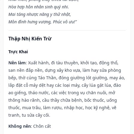
Hòa hợp hôn nhân sinh quý nhi.
Mai táng nhược năng y thử nhật,
Môn đình hưng vượng, Phúc vô ưu!”
Thập Nhị Kiến Trừ
Trực Khai
Nên làm
: Xuất hành, đi tàu thuyền, khởi tạo, động thổ,
san nền đắp nền, dựng xây kho vựa, làm hay sửa phòng
bếp, thờ cúng Táo Thần, đóng giường lót giường, may áo,
lắp đặt cỗ máy dệt hay các loại máy, cấy lúa gặt lúa, đào
ao giếng, tháo nước, các việc trong vụ chăn nuôi, mở
thông hào rãnh, cầu thầy chữa bệnh, bốc thuốc, uống
thuốc, mua trâu, làm rượu, nhập học, học kỹ nghệ, vẽ
tranh, tu sửa cây cối.
Không nên
: Chôn cất