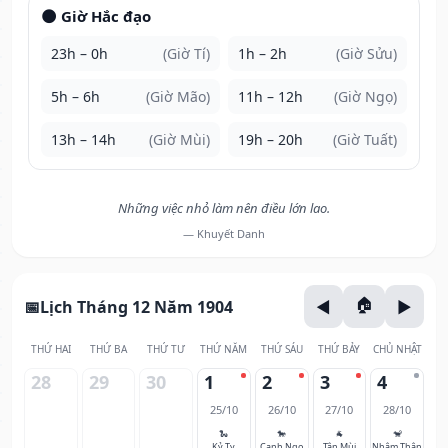
🌑 Giờ Hắc đạo
23h – 0h
(Giờ Tí)
1h – 2h
(Giờ Sửu)
5h – 6h
(Giờ Mão)
11h – 12h
(Giờ Ngọ)
13h – 14h
(Giờ Mùi)
19h – 20h
(Giờ Tuất)
Những việc nhỏ làm nên điều lớn lao.
— Khuyết Danh
Lịch Tháng 12 Năm 1904
THỨ HAI
THỨ BA
THỨ TƯ
THỨ NĂM
THỨ SÁU
THỨ BẢY
CHỦ NHẬT
28
29
30
1
2
3
4
25/10
26/10
27/10
28/10
🐍
🐎
🐐
🐒
Kỷ Tỵ
Canh Ngọ
Tân Mùi
Nhâm Thân