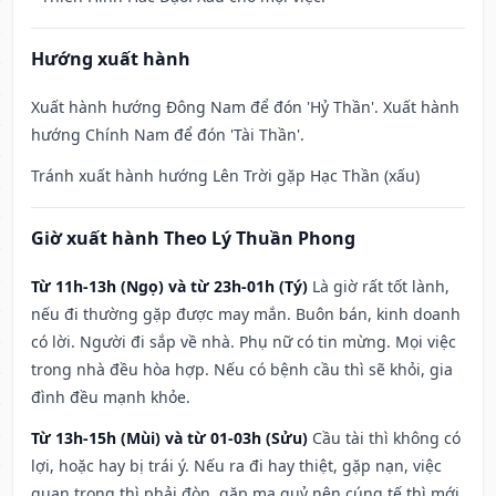
Hướng xuất hành
Xuất hành hướng Đông Nam để đón 'Hỷ Thần'. Xuất hành
hướng Chính Nam để đón 'Tài Thần'.
Tránh xuất hành hướng Lên Trời gặp Hạc Thần (xấu)
Giờ xuất hành Theo Lý Thuần Phong
Từ 11h-13h (Ngọ) và từ 23h-01h (Tý)
Là giờ rất tốt lành,
nếu đi thường gặp được may mắn. Buôn bán, kinh doanh
có lời. Người đi sắp về nhà. Phụ nữ có tin mừng. Mọi việc
trong nhà đều hòa hợp. Nếu có bệnh cầu thì sẽ khỏi, gia
đình đều mạnh khỏe.
Từ 13h-15h (Mùi) và từ 01-03h (Sửu)
Cầu tài thì không có
lợi, hoặc hay bị trái ý. Nếu ra đi hay thiệt, gặp nạn, việc
quan trọng thì phải đòn, gặp ma quỷ nên cúng tế thì mới