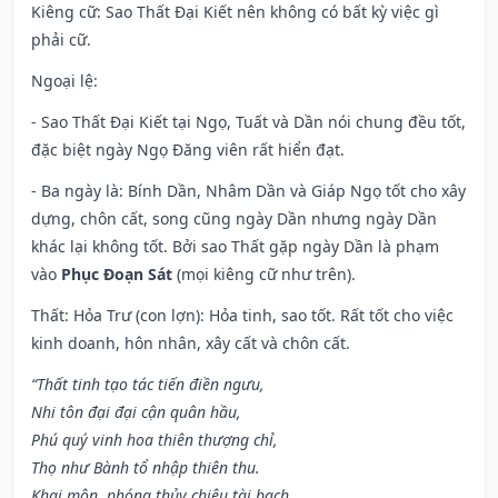
Kiêng cữ
: Sao Thất Đại Kiết nên không có bất kỳ việc gì
phải cữ.
Ngoại lệ
:
- Sao Thất Đại Kiết tại Ngọ, Tuất và Dần nói chung đều tốt,
đặc biệt ngày Ngọ Đăng viên rất hiển đạt.
- Ba ngày là: Bính Dần, Nhâm Dần và Giáp Ngọ tốt cho xây
dựng, chôn cất, song cũng ngày Dần nhưng ngày Dần
khác lại không tốt. Bởi sao Thất gặp ngày Dần là phạm
vào
Phục Đoạn Sát
(mọi kiêng cữ như trên).
Thất: Hỏa Trư (con lợn): Hỏa tinh, sao tốt. Rất tốt cho việc
kinh doanh, hôn nhân, xây cất và chôn cất.
“Thất tinh tạo tác tiến điền ngưu,
Nhi tôn đại đại cận quân hầu,
Phú quý vinh hoa thiên thượng chỉ,
Thọ như Bành tổ nhập thiên thu.
Khai môn, phóng thủy chiêu tài bạch,