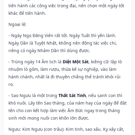
tiến hành các công việc trọng đại, nên chọn một ngày tốt
khác để tiến hành.
Ngoại lệ
:
- Ngày Ngọ Đăng Viên rất tốt. Ngày Tuất thì yên lành.
Ngày Dần là Tuyệt Nhật, không nên động tác việc chi,
riêng có ngày Nhâm Dần thì dùng được.
- Trúng ngày 14 Âm lịch là
Diệt Một Sát
, kiêng cữ: lập lò
nhuộm lò gốm, làm rượu, thừa kế sự nghiệp, vào làm
hành chánh, nhất là đi thuyền chẳng thể tránh khỏi rủi
ro.
- Sao Ngưu là một trong
Thất Sát Tinh
, nếu sanh con thì
khó nuôi. Lấy tên Sao tháng, của năm hay của ngày để đặt
tên cho con kết hợp làm việc Âm Đức ngay trong tháng
sinh mới mong nuôi con khôn lớn được.
Ngưu: Kim Ngưu (con trâu): Kim tinh, sao xấu. Kỵ xây cất,