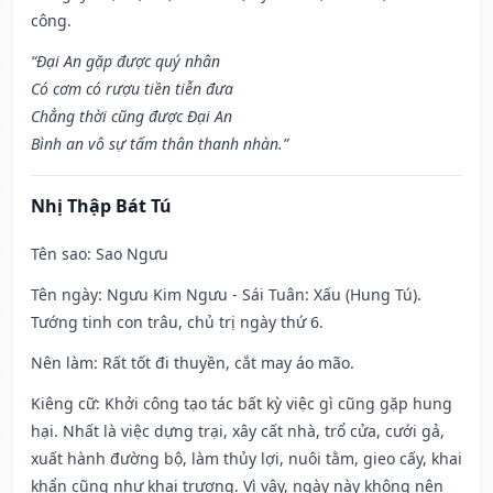
công.
“Đại An gặp được quý nhân
Có cơm có rượu tiền tiễn đưa
Chẳng thời cũng được Đại An
Bình an vô sự tấm thân thanh nhàn.”
Nhị Thập Bát Tú
Tên sao
: Sao Ngưu
Tên ngày
: Ngưu Kim Ngưu - Sái Tuân: Xấu (Hung Tú).
Tướng tinh con trâu, chủ trị ngày thứ 6.
Nên làm
: Rất tốt đi thuyền, cắt may áo mão.
Kiêng cữ
: Khởi công tạo tác bất kỳ việc gì cũng gặp hung
hại. Nhất là việc dựng trại, xây cất nhà, trổ cửa, cưới gả,
xuất hành đường bộ, làm thủy lợi, nuôi tằm, gieo cấy, khai
khẩn cũng như khai trương. Vì vậy, ngày này không nên