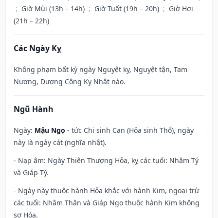
;
Giờ Mùi (13h – 14h)
;
Giờ Tuất (19h – 20h)
;
Giờ Hợi
(21h – 22h)
Các Ngày Kỵ
Không phạm bất kỳ ngày Nguyệt kỵ, Nguyệt tận, Tam
Nương, Dương Công Kỵ Nhật nào.
Ngũ Hành
Ngày:
Mậu Ngọ
- tức Chi sinh Can (Hỏa sinh Thổ), ngày
này là ngày cát (nghĩa nhật).
- Nạp âm: Ngày Thiên Thượng Hỏa, kỵ các tuổi: Nhâm Tý
và Giáp Tý.
- Ngày này thuộc hành Hỏa khắc với hành Kim, ngoại trừ
các tuổi: Nhâm Thân và Giáp Ngọ thuộc hành Kim không
sợ Hỏa.