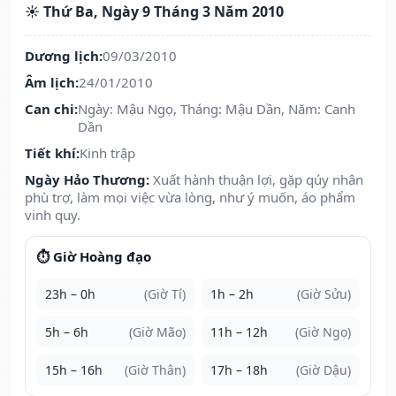
☀️ Thứ Ba, Ngày 9 Tháng 3 Năm 2010
Dương lịch:
09/03/2010
Âm lịch:
24/01/2010
Can chi:
Ngày: Mậu Ngọ, Tháng: Mậu Dần, Năm: Canh
Dần
Tiết khí:
Kinh trập
Ngày Hảo Thương:
Xuất hành thuận lợi, gặp qúy nhân
phù trợ, làm mọi việc vừa lòng, như ý muốn, áo phẩm
vinh quy.
⏱️ Giờ Hoàng đạo
23h – 0h
(Giờ Tí)
1h – 2h
(Giờ Sửu)
5h – 6h
(Giờ Mão)
11h – 12h
(Giờ Ngọ)
15h – 16h
(Giờ Thân)
17h – 18h
(Giờ Dậu)