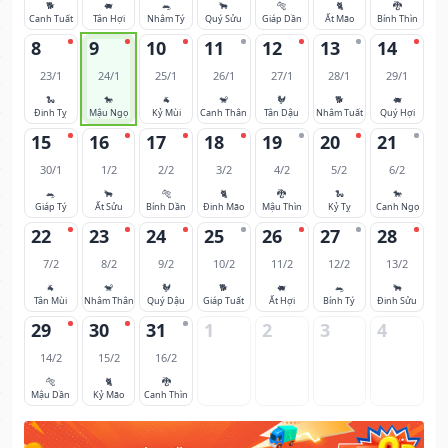
🐕
🐖
🐀
🐂
🐅
🐈
🐉
Canh Tuất
Tân Hợi
Nhâm Tý
Quý Sửu
Giáp Dần
Ất Mão
Bính Thìn
8
9
10
11
12
13
14
23/1
24/1
25/1
26/1
27/1
28/1
29/1
🐍
🐎
🐐
🐒
🐓
🐕
🐖
Đinh Tỵ
Mậu Ngọ
Kỷ Mùi
Canh Thân
Tân Dậu
Nhâm Tuất
Quý Hợi
15
16
17
18
19
20
21
30/1
1/2
2/2
3/2
4/2
5/2
6/2
🐀
🐂
🐅
🐈
🐉
🐍
🐎
Giáp Tý
Ất Sửu
Bính Dần
Đinh Mão
Mậu Thìn
Kỷ Tỵ
Canh Ngọ
22
23
24
25
26
27
28
7/2
8/2
9/2
10/2
11/2
12/2
13/2
🐐
🐒
🐓
🐕
🐖
🐀
🐂
Tân Mùi
Nhâm Thân
Quý Dậu
Giáp Tuất
Ất Hợi
Bính Tý
Đinh Sửu
29
30
31
1
2
3
4
14/2
15/2
16/2
🐅
🐈
🐉
Mậu Dần
Kỷ Mão
Canh Thìn