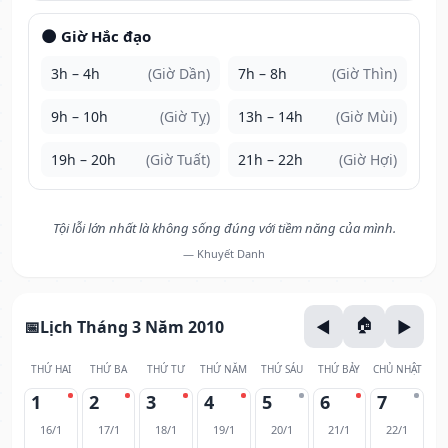
🌑 Giờ Hắc đạo
3h – 4h
(Giờ Dần)
7h – 8h
(Giờ Thìn)
9h – 10h
(Giờ Tỵ)
13h – 14h
(Giờ Mùi)
19h – 20h
(Giờ Tuất)
21h – 22h
(Giờ Hợi)
Tội lỗi lớn nhất là không sống đúng với tiềm năng của mình.
— Khuyết Danh
Lịch Tháng 3 Năm 2010
THỨ HAI
THỨ BA
THỨ TƯ
THỨ NĂM
THỨ SÁU
THỨ BẢY
CHỦ NHẬT
1
2
3
4
5
6
7
16/1
17/1
18/1
19/1
20/1
21/1
22/1