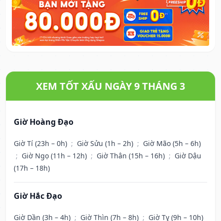
XEM TỐT XẤU NGÀY 9 THÁNG 3
Giờ Hoàng Đạo
Giờ Tí (23h – 0h)
;
Giờ Sửu (1h – 2h)
;
Giờ Mão (5h – 6h)
;
Giờ Ngọ (11h – 12h)
;
Giờ Thân (15h – 16h)
;
Giờ Dậu
(17h – 18h)
Giờ Hắc Đạo
Giờ Dần (3h – 4h)
;
Giờ Thìn (7h – 8h)
;
Giờ Tỵ (9h – 10h)