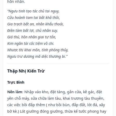
hôn nhân.
“Ngưu tinh tạo tác chủ tai nguy,
Cửu hoành tam tai bất khả thôi,
Gia trạch bất an, nhân khẩu thoái,
Điền tàm bất lợi, chủ nhân suy.
Giá thú, hôn nhân giai tự tổn,
Kim ngân tài cốc tiệm vô chi.
Nhược thị khai môn, tính phóng thủy,
Ngưu trư dương mã diệc thương bi.”
Thập Nhị Kiến Trừ
Trực Bình
Nên làm
: Nhập vào kho, đặt táng, gắn cửa, kê gác, đặt
yên chỗ máy, sửa chữa làm tàu, khai trương tàu thuyền,
các việc bồi đắp thêm ( như bồi bùn, đắp đất, lót đá, xây
bờ kè.) Lót giường đóng giường, thừa kế tước phong hay