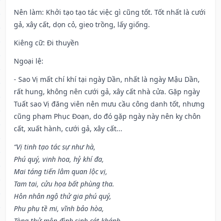
Nên làm
: Khởi tạo tạo tác việc gì cũng tốt. Tốt nhất là cưới
gả, xây cất, dọn cỏ, gieo trồng, lấy giống.
Kiêng cữ
: Đi thuyền
Ngoại lệ
:
- Sao Vị mất chí khí tại ngày Dần, nhất là ngày Mậu Dần,
rất hung, không nên cưới gả, xây cất nhà cửa. Gặp ngày
Tuất sao Vị đăng viên nên mưu cầu công danh tốt, nhưng
cũng phạm Phục Đoạn, do đó gặp ngày này nên kỵ chôn
cất, xuất hành, cưới gả, xây cất...
“Vị tinh tạo tác sự như hà,
Phú quý, vinh hoa, hỷ khí đa,
Mai táng tiến lâm quan lộc vị,
Tam tai, cửu họa bất phùng tha.
Hôn nhân ngộ thử gia phú quý,
Phu phụ tề mi, vĩnh bảo hòa,
Tòng thử môn đình sinh cát khánh,