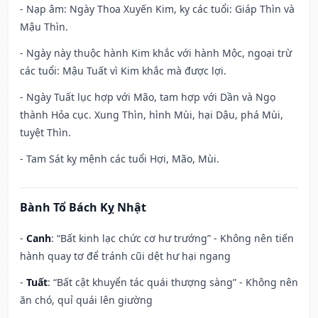
- Nạp âm: Ngày Thoa Xuyến Kim, kỵ các tuổi: Giáp Thìn và
Mậu Thìn.
- Ngày này thuộc hành Kim khắc với hành Mộc, ngoại trừ
các tuổi: Mậu Tuất vì Kim khắc mà được lợi.
- Ngày Tuất lục hợp với Mão, tam hợp với Dần và Ngọ
thành Hỏa cục. Xung Thìn, hình Mùi, hại Dậu, phá Mùi,
tuyệt Thìn.
- Tam Sát kỵ mệnh các tuổi Hợi, Mão, Mùi.
Bành Tổ Bách Kỵ Nhật
-
Canh
: “Bất kinh lạc chức cơ hư trướng” - Không nên tiến
hành quay tơ để tránh cũi dệt hư hại ngang
-
Tuất
: “Bất cật khuyển tác quái thượng sàng” - Không nên
ăn chó, quỉ quái lên giường