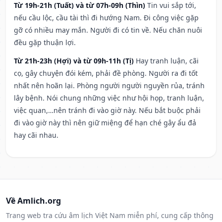
Từ 19h-21h (Tuất) và từ 07h-09h (Thìn)
Tin vui sắp tới,
nếu cầu lộc, cầu tài thì đi hướng Nam. Đi công việc gặp
gỡ có nhiều may mắn. Người đi có tin về. Nếu chăn nuôi
đều gặp thuận lợi.
Từ 21h-23h (Hợi) và từ 09h-11h (Tị)
Hay tranh luận, cãi
cọ, gây chuyện đói kém, phải đề phòng. Người ra đi tốt
nhất nên hoãn lại. Phòng người người nguyền rủa, tránh
lây bệnh. Nói chung những việc như hội họp, tranh luận,
việc quan,…nên tránh đi vào giờ này. Nếu bắt buộc phải
đi vào giờ này thì nên giữ miệng để hạn ché gây ẩu đả
hay cãi nhau.
Về Amlich.org
Trang web tra cứu âm lịch Việt Nam miễn phí, cung cấp thông