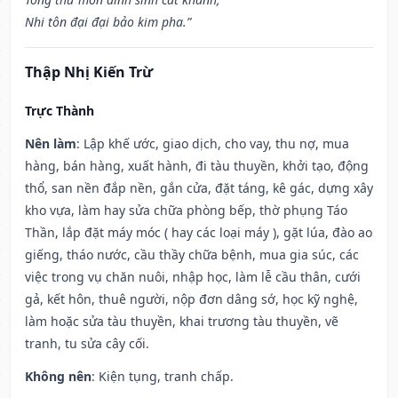
Nhi tôn đại đại bảo kim pha.”
Thập Nhị Kiến Trừ
Trực Thành
Nên làm
: Lập khế ước, giao dịch, cho vay, thu nợ, mua
hàng, bán hàng, xuất hành, đi tàu thuyền, khởi tạo, động
thổ, san nền đắp nền, gắn cửa, đặt táng, kê gác, dựng xây
kho vựa, làm hay sửa chữa phòng bếp, thờ phụng Táo
Thần, lắp đặt máy móc ( hay các loại máy ), gặt lúa, đào ao
giếng, tháo nước, cầu thầy chữa bệnh, mua gia súc, các
việc trong vụ chăn nuôi, nhập học, làm lễ cầu thân, cưới
gả, kết hôn, thuê người, nộp đơn dâng sớ, học kỹ nghệ,
làm hoặc sửa tàu thuyền, khai trương tàu thuyền, vẽ
tranh, tu sửa cây cối.
Không nên
: Kiện tụng, tranh chấp.