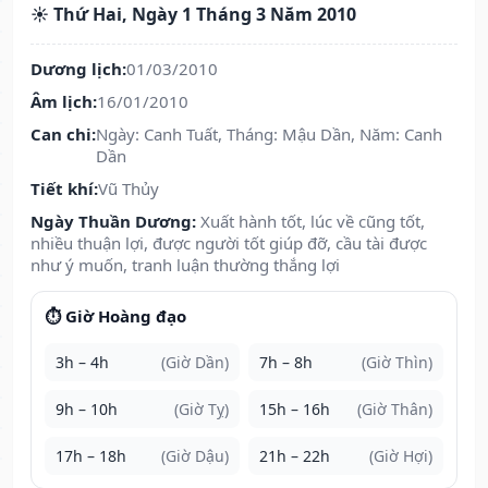
☀️ Thứ Hai, Ngày 1 Tháng 3 Năm 2010
Dương lịch:
01/03/2010
Âm lịch:
16/01/2010
Can chi:
Ngày: Canh Tuất, Tháng: Mậu Dần, Năm: Canh
Dần
Tiết khí:
Vũ Thủy
Ngày Thuần Dương:
Xuất hành tốt, lúc về cũng tốt,
nhiều thuận lợi, được người tốt giúp đỡ, cầu tài được
như ý muốn, tranh luận thường thắng lợi
⏱️ Giờ Hoàng đạo
3h – 4h
(Giờ Dần)
7h – 8h
(Giờ Thìn)
9h – 10h
(Giờ Tỵ)
15h – 16h
(Giờ Thân)
17h – 18h
(Giờ Dậu)
21h – 22h
(Giờ Hợi)