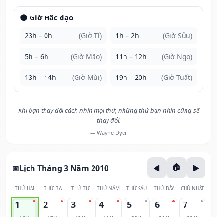
🌑 Giờ Hắc đạo
23h – 0h
(Giờ Tí)
1h – 2h
(Giờ Sửu)
5h – 6h
(Giờ Mão)
11h – 12h
(Giờ Ngọ)
13h – 14h
(Giờ Mùi)
19h – 20h
(Giờ Tuất)
Khi bạn thay đổi cách nhìn mọi thứ, những thứ bạn nhìn cũng sẽ
thay đổi.
— Wayne Dyer
Lịch Tháng 3 Năm 2010
THỨ HAI
THỨ BA
THỨ TƯ
THỨ NĂM
THỨ SÁU
THỨ BẢY
CHỦ NHẬT
1
2
3
4
5
6
7