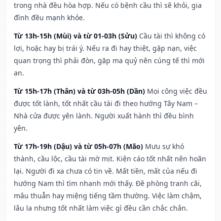
trong nhà đều hòa hợp. Nếu có bệnh cầu thì sẽ khỏi, gia
đình đều mạnh khỏe.
Từ 13h-15h (Mùi) và từ 01-03h (Sửu)
Cầu tài thì không có
lợi, hoặc hay bị trái ý. Nếu ra đi hay thiệt, gặp nạn, việc
quan trọng thì phải đòn, gặp ma quỷ nên cúng tế thì mới
an.
Từ 15h-17h (Thân) và từ 03h-05h (Dần)
Mọi công việc đều
được tốt lành, tốt nhất cầu tài đi theo hướng Tây Nam –
Nhà cửa được yên lành. Người xuất hành thì đều bình
yên.
Từ 17h-19h (Dậu) và từ 05h-07h (Mão)
Mưu sự khó
thành, cầu lộc, cầu tài mờ mịt. Kiện cáo tốt nhất nên hoãn
lại. Người đi xa chưa có tin về. Mất tiền, mất của nếu đi
hướng Nam thì tìm nhanh mới thấy. Đề phòng tranh cãi,
mâu thuẫn hay miệng tiếng tầm thường. Việc làm chậm,
lâu la nhưng tốt nhất làm việc gì đều cần chắc chắn.