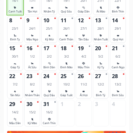
16/1
17/1
18/1
19/1
20/1
21/1
22/1
🐕
🐖
🐀
🐂
🐅
🐈
🐉
Canh Tuất
Tân Hợi
Nhâm Tý
Quý Sửu
Giáp Dần
Ất Mão
Bính Thìn
8
9
10
11
12
13
14
23/1
24/1
25/1
26/1
27/1
28/1
29/1
🐍
🐎
🐐
🐒
🐓
🐕
🐖
Đinh Tỵ
Mậu Ngọ
Kỷ Mùi
Canh Thân
Tân Dậu
Nhâm Tuất
Quý Hợi
15
16
17
18
19
20
21
30/1
1/2
2/2
3/2
4/2
5/2
6/2
🐀
🐂
🐅
🐈
🐉
🐍
🐎
Giáp Tý
Ất Sửu
Bính Dần
Đinh Mão
Mậu Thìn
Kỷ Tỵ
Canh Ngọ
22
23
24
25
26
27
28
7/2
8/2
9/2
10/2
11/2
12/2
13/2
🐐
🐒
🐓
🐕
🐖
🐀
🐂
Tân Mùi
Nhâm Thân
Quý Dậu
Giáp Tuất
Ất Hợi
Bính Tý
Đinh Sửu
29
30
31
1
2
3
4
14/2
15/2
16/2
🐅
🐈
🐉
Mậu Dần
Kỷ Mão
Canh Thìn