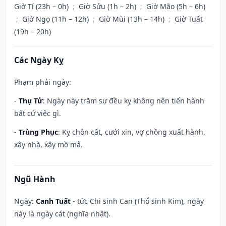
Giờ Tí (23h – 0h)
;
Giờ Sửu (1h – 2h)
;
Giờ Mão (5h – 6h)
;
Giờ Ngọ (11h – 12h)
;
Giờ Mùi (13h – 14h)
;
Giờ Tuất
(19h – 20h)
Các Ngày Kỵ
Phạm phải ngày:
-
Thụ Tử
: Ngày này trăm sự đều kỵ không nên tiến hành
bất cứ việc gì.
-
Trùng Phục
: Kỵ chôn cất, cưới xin, vợ chồng xuất hành,
xây nhà, xây mồ mả.
Ngũ Hành
Ngày:
Canh Tuất
- tức Chi sinh Can (Thổ sinh Kim), ngày
này là ngày cát (nghĩa nhật).