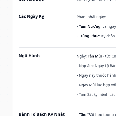
Các Ngày Kỵ
Phạm phải ngày:
-
Tam Nương
: Là ngà
-
Trùng Phục
: Kỵ chôn
Ngũ Hành
Ngày:
Tân Mùi
- tức Ch
- Nạp âm: Ngày Lộ Bàng
- Ngày này thuộc hành
- Ngày Mùi lục hợp vớ
- Tam Sát kỵ mệnh các 
Bành Tổ Bách Kỵ Nhật
-
Tân
: “Bất hợp tương