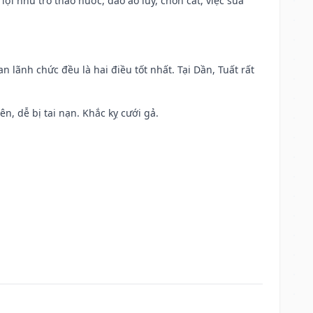
 lợi như trổ tháo nước, đào ao lũy, chôn cất, việc sửa
n lãnh chức đều là hai điều tốt nhất. Tại Dần, Tuất rất
ên, dễ bị tai nạn. Khắc kỵ cưới gả.