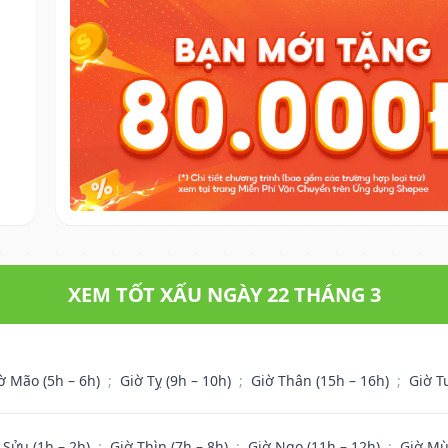
XEM TỐT XẤU NGÀY 22 THÁNG 3
ờ Mão (5h – 6h)
;
Giờ Tỵ (9h – 10h)
;
Giờ Thân (15h – 16h)
;
Giờ T
 Sửu (1h – 2h)
;
Giờ Thìn (7h – 8h)
;
Giờ Ngọ (11h – 12h)
;
Giờ Mù