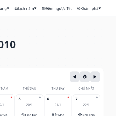
háng
📖
Lịch năm
🧧
Đếm ngược Tết
🧭
Khám phá
▼
▼
▼
010
 NĂM
THỨ SÁU
THỨ BẢY
CHỦ NHẬT
5
6
7
9/1
20/1
21/1
22/1
🐅
🐈
🐉
uý Sửu
Giáp Dần
Ất Mão
Bính Thìn