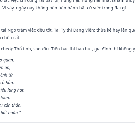
o tác việc chi cũng rất bất lợi, hung hại. Hung hại nhất là làm thủy
 Vì vậy, ngày nay không nên tiến hành bất cứ việc trọng đại gì.
tại Ngọ trăm việc đều tốt. Tại Tỵ thì Đăng Viên: thừa kế hay lên qua
à chôn cất.
cheo): Thổ tinh, sao xấu. Tiền bạc thì hao hụt, gia đình thì không y
ao quan,
ạm an,
ệnh tử,
 cô hàn,
iêu lung hạt,
 loan.
i cẩn thận,
 bất hoàn.”