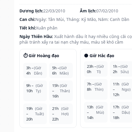
Dương lịch:
22/03/2010
Âm lịch:
07/02/2010
Can chi:
Ngày: Tân Mùi, Tháng: Kỷ Mão, Năm: Canh Dần
Tiết khí:
Xuân phân
Ngày Thiên Hầu:
Xuất hành dầu ít hay nhiều cũng cãi cọ
phải tránh xẩy ra tai nạn chảy máu, máu sẽ khó cầm
⏱️ Giờ Hoàng đạo
🌑 Giờ Hắc đạo
23h –
(Giờ
1h –
(Giờ
3h –
(Giờ
5h –
(Giờ
0h
Tí)
2h
Sửu)
4h
Dần)
6h
Mão)
7h –
(Giờ
11h
(Giờ
9h –
(Giờ
15h
(Giờ
8h
Thìn)
–
Ngọ)
10h
Tỵ)
–
Thân)
12h
16h
13h
(Giờ
17h
(Giờ
19h
(Giờ
21h
(Giờ
–
Mùi)
–
Dậu)
–
Tuất)
–
Hợi)
14h
18h
20h
22h