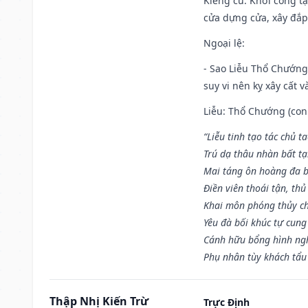
Kiêng cữ
: Khởi công tạ
cửa dựng cửa, xây đắp.
Ngoại lệ
:
- Sao Liễu Thổ Chướng 
suy vi nên kỵ xây cất v
Liễu: Thổ Chướng (con 
“Liễu tinh tạo tác chủ t
Trú dạ thâu nhàn bất t
Mai táng ôn hoàng đa b
Điền viên thoái tận, thủ
Khai môn phóng thủy ch
Yêu đà bối khúc tự cung
Cánh hữu bổng hình ngh
Phụ nhân tùy khách tẩu
Thập Nhị Kiến Trừ
Trực Định