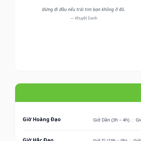
Đừng đi đâu nếu trái tim bạn không ở đó.
— Khuyết Danh
Giờ Hoàng Đạo
Giờ Dần (3h – 4h)
;
Gi
Giờ Hắc Đạo
Giờ Tí (23h – 0h)
;
Giờ