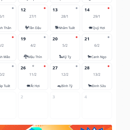
12
13
14
6/1
27/1
28/1
29/1
🐓
🐕
🐖
nh Thân
Tân Dậu
Nhâm Tuất
Quý Hợi
19
20
21
3/2
4/2
5/2
6/2
🐉
🐍
🐎
nh Mão
Mậu Thìn
Kỷ Tỵ
Canh Ngọ
⭐
26
27
28
0/2
11/2
12/2
13/2
🐖
🐀
🐂
áp Tuất
Ất Hợi
Bính Tý
Đinh Sửu
2
3
4