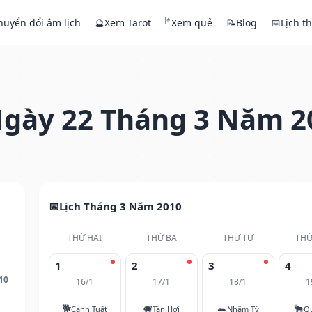
🃏
huyển đổi âm lịch
🔮
Xem Tarot
Xem quẻ
📝
Blog
📅
Lịch t
gày 22 Tháng 3 Năm 2
Lịch Tháng 3 Năm 2010
THỨ HAI
THỨ BA
THỨ TƯ
THỨ
1
2
3
4
10
16/1
17/1
18/1
1
🐕
🐖
🐀
🐂
Canh Tuất
Tân Hợi
Nhâm Tý
Q