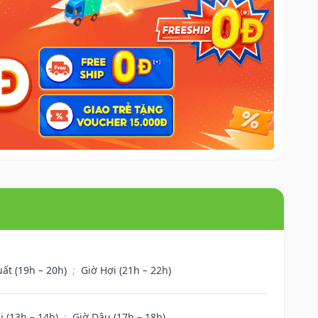
uất (19h – 20h)
;
Giờ Hợi (21h – 22h)
i (13h – 14h)
;
Giờ Dậu (17h – 18h)