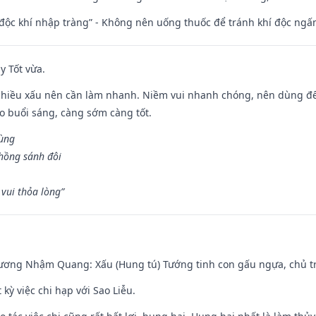
 độc khí nhập tràng” - Không nên uống thuốc để tránh khí độc ngấ
y Tốt vừa.
chiều xấu nên cần làm nhanh. Niềm vui nhanh chóng, nên dùng để 
ào buổi sáng, càng sớm càng tốt.
hùng
hồng sánh đôi
vui thỏa lòng”
hương Nhậm Quang: Xấu (Hung tú) Tướng tinh con gấu ngựa, chủ tr
 kỳ việc chi hạp với Sao Liễu.