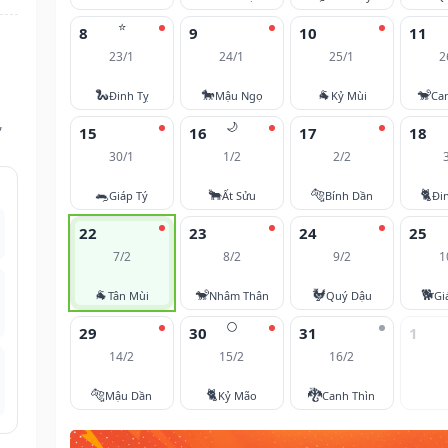
⭐
8
9
10
11
23/1
24/1
25/1
2
🐍
🐎
🐐
🐒
Đinh Tỵ
Mậu Ngọ
Kỷ Mùi
Ca
,
🌙
15
16
17
18
30/1
1/2
2/2
🐀
🐂
🐅
🐈
Giáp Tý
Ất Sửu
Bính Dần
Đi
22
23
24
25
7/2
8/2
9/2
1
🐐
🐒
🐓
🐕
Tân Mùi
Nhâm Thân
Quý Dậu
Gi
🌕
29
30
31
1
14/2
15/2
16/2
🐅
🐈
🐉
Mậu Dần
Kỷ Mão
Canh Thìn