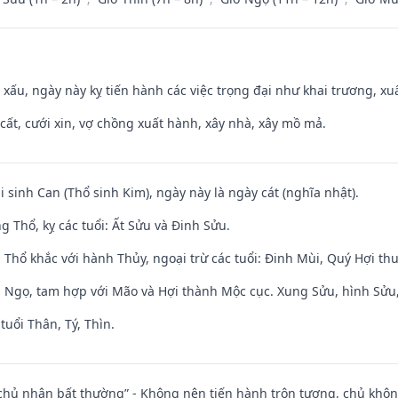
y xấu, ngày này kỵ tiến hành các việc trọng đại như khai trương, xuấ
 cất, cưới xin, vợ chồng xuất hành, xây nhà, xây mồ mả.
i sinh Can (Thổ sinh Kim), ngày này là ngày cát (nghĩa nhật).
 Thổ, kỵ các tuổi: Ất Sửu và Đinh Sửu.
 Thổ khắc với hành Thủy, ngoại trừ các tuổi: Đinh Mùi, Quý Hợi t
i Ngọ, tam hợp với Mão và Hợi thành Mộc cục. Xung Sửu, hình Sửu, 
tuổi Thân, Tý, Thìn.
 chủ nhân bất thường” - Không nên tiến hành trộn tương, chủ kh