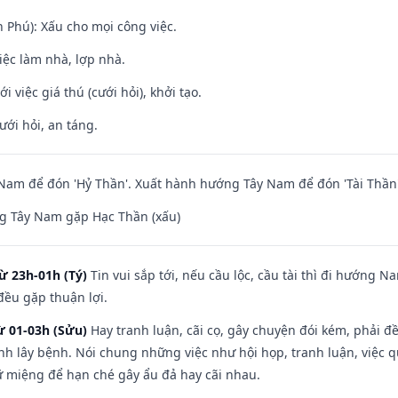
n Phú): Xấu cho mọi công việc.
việc làm nhà, lợp nhà.
i việc giá thú (cưới hỏi), khởi tạo.
ưới hỏi, an táng.
am để đón 'Hỷ Thần'. Xuất hành hướng Tây Nam để đón 'Tài Thần'
g Tây Nam gặp Hạc Thần (xấu)
ừ 23h-01h (Tý)
Tin vui sắp tới, nếu cầu lộc, cầu tài thì đi hướng 
đều gặp thuận lợi.
ừ 01-03h (Sửu)
Hay tranh luận, cãi cọ, gây chuyện đói kém, phải đ
nh lây bệnh. Nói chung những việc như hội họp, tranh luận, việc q
iữ miệng để hạn ché gây ẩu đả hay cãi nhau.