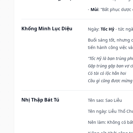
-
Mùi
: “Bất phục dược
Khổng Minh Lục Diệu
Ngày:
Tốc Hỷ
- tức ngà
Buổi sáng tốt, nhưng 
tiến hành công việc v
“Tốc Hỷ là bạn trùng p
Gặp trùng gặp bạn vợ c
Có tài có lộc hẳn hoi
Cầu gì cũng được mừng 
Nhị Thập Bát Tú
Tên sao
: Sao Liễu
Tên ngày
: Liễu Thổ C
Nên làm
: Không có bất