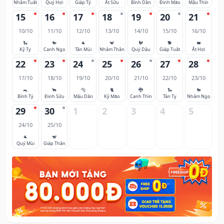
Nhâm Tuất
Quý Hợi
Giáp Tý
Ất Sửu
Bính Dần
Đinh Mão
Mậu Thìn
15
16
17
18
19
20
21
10/10
11/10
12/10
13/10
14/10
15/10
16/10
🐍
🐎
🐐
🐒
🐓
🐕
🐖
Kỷ Tỵ
Canh Ngọ
Tân Mùi
Nhâm Thân
Quý Dậu
Giáp Tuất
Ất Hợi
22
23
24
25
26
27
28
17/10
18/10
19/10
20/10
21/10
22/10
23/10
🐀
🐂
🐅
🐈
🐉
🐍
🐎
Bính Tý
Đinh Sửu
Mậu Dần
Kỷ Mão
Canh Thìn
Tân Tỵ
Nhâm Ngọ
29
30
1
2
3
4
5
24/10
25/10
🐐
🐒
Quý Mùi
Giáp Thân