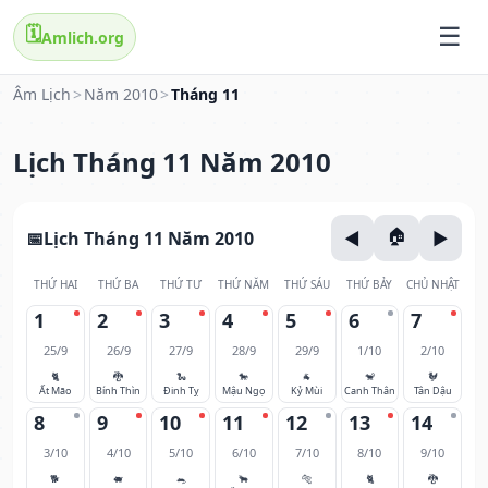
🗓️
Amlich.org
Âm Lịch
>
Năm 2010
>
Tháng 11
Lịch Tháng 11 Năm 2010
Lịch Tháng 11 Năm 2010
THỨ HAI
THỨ BA
THỨ TƯ
THỨ NĂM
THỨ SÁU
THỨ BẢY
CHỦ NHẬT
1
2
3
4
5
6
7
25/9
26/9
27/9
28/9
29/9
1/10
2/10
🐈
🐉
🐍
🐎
🐐
🐒
🐓
Ất Mão
Bính Thìn
Đinh Tỵ
Mậu Ngọ
Kỷ Mùi
Canh Thân
Tân Dậu
8
9
10
11
12
13
14
3/10
4/10
5/10
6/10
7/10
8/10
9/10
🐕
🐖
🐀
🐂
🐅
🐈
🐉