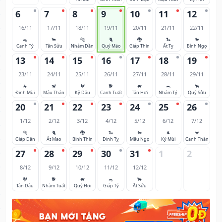
6
7
8
9
10
11
12
16/11
17/11
18/11
19/11
20/11
21/11
22/11
🐀
🐂
🐅
🐈
🐉
🐍
🐎
Canh Tý
Tân Sửu
Nhâm Dần
Quý Mão
Giáp Thìn
Ất Tỵ
Bính Ngọ
13
14
15
16
17
18
19
23/11
24/11
25/11
26/11
27/11
28/11
29/11
🐐
🐒
🐓
🐕
🐖
🐀
🐂
Đinh Mùi
Mậu Thân
Kỷ Dậu
Canh Tuất
Tân Hợi
Nhâm Tý
Quý Sửu
20
21
22
23
24
25
26
1/12
2/12
3/12
4/12
5/12
6/12
7/12
🐅
🐈
🐉
🐍
🐎
🐐
🐒
Giáp Dần
Ất Mão
Bính Thìn
Đinh Tỵ
Mậu Ngọ
Kỷ Mùi
Canh Thân
27
28
29
30
31
1
2
8/12
9/12
10/12
11/12
12/12
🐓
🐕
🐖
🐀
🐂
Tân Dậu
Nhâm Tuất
Quý Hợi
Giáp Tý
Ất Sửu