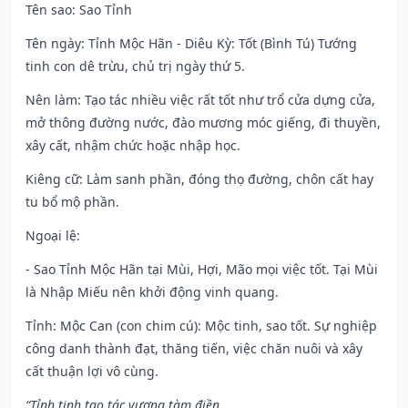
Tên sao
: Sao Tỉnh
Tên ngày
: Tỉnh Mộc Hãn - Diêu Kỳ: Tốt (Bình Tú) Tướng
tinh con dê trừu, chủ trị ngày thứ 5.
Nên làm
: Tạo tác nhiều việc rất tốt như trổ cửa dựng cửa,
mở thông đường nước, đào mương móc giếng, đi thuyền,
xây cất, nhậm chức hoặc nhập học.
Kiêng cữ
: Làm sanh phần, đóng thọ đường, chôn cất hay
tu bổ mộ phần.
Ngoại lệ
:
- Sao Tỉnh Mộc Hãn tại Mùi, Hợi, Mão mọi việc tốt. Tại Mùi
là Nhập Miếu nên khởi động vinh quang.
Tỉnh: Mộc Can (con chim cú): Mộc tinh, sao tốt. Sự nghiệp
công danh thành đạt, thăng tiến, việc chăn nuôi và xây
cất thuận lợi vô cùng.
“Tỉnh tinh tạo tác vượng tàm điền,