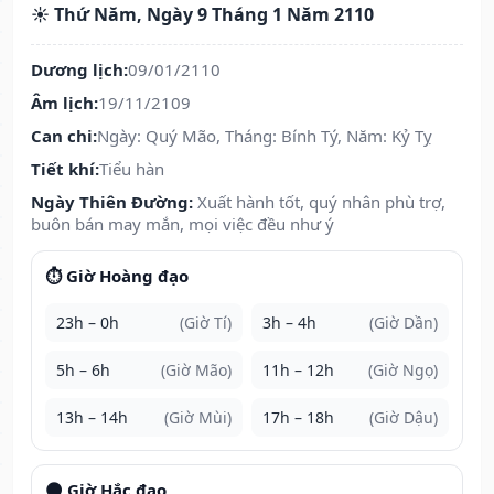
☀️ Thứ Năm, Ngày 9 Tháng 1 Năm 2110
Dương lịch:
09/01/2110
Âm lịch:
19/11/2109
Can chi:
Ngày: Quý Mão, Tháng: Bính Tý, Năm: Kỷ Tỵ
Tiết khí:
Tiểu hàn
Ngày Thiên Đường:
Xuất hành tốt, quý nhân phù trợ,
buôn bán may mắn, mọi việc đều như ý
⏱️ Giờ Hoàng đạo
23h – 0h
(Giờ Tí)
3h – 4h
(Giờ Dần)
5h – 6h
(Giờ Mão)
11h – 12h
(Giờ Ngọ)
13h – 14h
(Giờ Mùi)
17h – 18h
(Giờ Dậu)
🌑 Giờ Hắc đạo