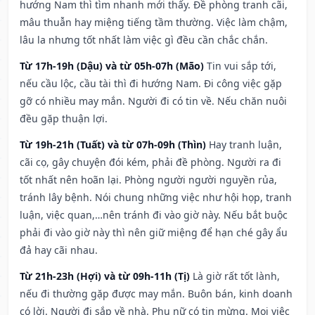
hướng Nam thì tìm nhanh mới thấy. Đề phòng tranh cãi,
mâu thuẫn hay miệng tiếng tầm thường. Việc làm chậm,
lâu la nhưng tốt nhất làm việc gì đều cần chắc chắn.
Từ 17h-19h (Dậu) và từ 05h-07h (Mão)
Tin vui sắp tới,
nếu cầu lộc, cầu tài thì đi hướng Nam. Đi công việc gặp
gỡ có nhiều may mắn. Người đi có tin về. Nếu chăn nuôi
đều gặp thuận lợi.
Từ 19h-21h (Tuất) và từ 07h-09h (Thìn)
Hay tranh luận,
cãi cọ, gây chuyện đói kém, phải đề phòng. Người ra đi
tốt nhất nên hoãn lại. Phòng người người nguyền rủa,
tránh lây bệnh. Nói chung những việc như hội họp, tranh
luận, việc quan,…nên tránh đi vào giờ này. Nếu bắt buộc
phải đi vào giờ này thì nên giữ miệng để hạn ché gây ẩu
đả hay cãi nhau.
Từ 21h-23h (Hợi) và từ 09h-11h (Tị)
Là giờ rất tốt lành,
nếu đi thường gặp được may mắn. Buôn bán, kinh doanh
có lời. Người đi sắp về nhà. Phụ nữ có tin mừng. Mọi việc