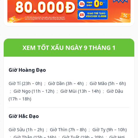
XEM TỐT XẤU NGÀY 9 THÁNG 1
Giờ Hoàng Đạo
Giờ Tí (23h – 0h)
;
Giờ Dần (3h – 4h)
;
Giờ Mão (5h – 6h)
;
Giờ Ngọ (11h – 12h)
;
Giờ Mùi (13h – 14h)
;
Giờ Dậu
(17h – 18h)
Giờ Hắc Đạo
Giờ Sửu (1h – 2h)
;
Giờ Thìn (7h – 8h)
;
Giờ Tỵ (9h – 10h)
;
Giờ Thân (15h – 16h)
;
Giờ Tuất (19h – 20h)
;
Giờ Hợi