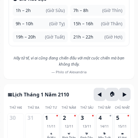
1h – 2h
(Giờ Sửu)
7h – 8h
(Giờ Thìn)
9h – 10h
(Giờ Tỵ)
15h – 16h
(Giờ Thân)
19h – 20h
(Giờ Tuất)
21h – 22h
(Giờ Hợi)
Hãy tử tế, vì ai cũng đang chiến đấu với một cuộc chiến mà bạn
không thấy.
— Philo of Alexandria
Lịch Tháng 1 Năm 2110
THỨ HAI
THỨ BA
THỨ TƯ
THỨ NĂM
THỨ SÁU
THỨ BẢY
CHỦ NHẬT
30
31
1
2
3
4
5
11/11
12/11
13/11
14/11
15/11
🐐
🐒
🐓
🐕
🐖
Ất Mùi
Bính Thân
Đinh Dậu
Mậu Tuất
Kỷ Hợi