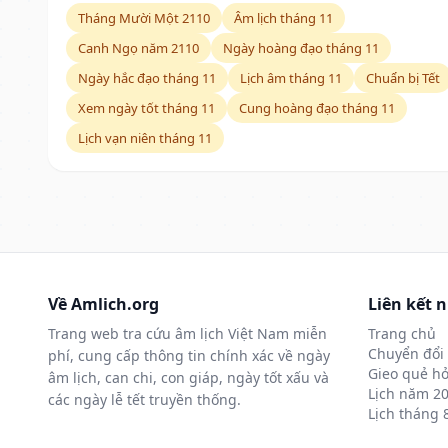
Tháng Mười Một 2110
Âm lịch tháng 11
Canh Ngọ năm 2110
Ngày hoàng đạo tháng 11
Ngày hắc đạo tháng 11
Lịch âm tháng 11
Chuẩn bị Tết
Xem ngày tốt tháng 11
Cung hoàng đạo tháng 11
Lịch vạn niên tháng 11
Về Amlich.org
Liên kết 
Trang web tra cứu âm lịch Việt Nam miễn
Trang chủ
Chuyển đổi 
phí, cung cấp thông tin chính xác về ngày
Gieo quẻ hỏ
âm lịch, can chi, con giáp, ngày tốt xấu và
Lịch năm 2
các ngày lễ tết truyền thống.
Lịch tháng 