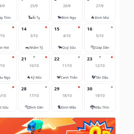
4/9
25/9
26/9
27/9
🐍
🐎
🐐
áp Thìn
Ất Tỵ
Bính Ngọ
Đinh Mùi
14
15
16
/10
3/10
4/10
5/10
🐀
🐂
🐅
ân Hợi
Nhâm Tý
Quý Sửu
Giáp Dần
⭐
⭐
21
22
23
/10
10/10
11/10
12/10
🐐
🐒
🐓
ậu Ngọ
Kỷ Mùi
Canh Thân
Tân Dậu
28
29
30
6/10
17/10
18/10
19/10
🐅
🐈
🐉
t Sửu
Bính Dần
Đinh Mão
Mậu Thìn