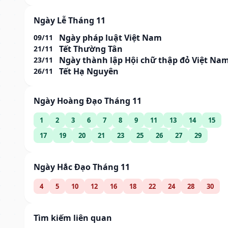
Ngày Lễ Tháng 11
Ngày pháp luật Việt Nam
09/11
Tết Thường Tân
21/11
Ngày thành lập Hội chữ thập đỏ Việt Na
23/11
Tết Hạ Nguyên
26/11
Ngày Hoàng Đạo Tháng 11
1
2
3
6
7
8
9
11
13
14
15
17
19
20
21
23
25
26
27
29
Ngày Hắc Đạo Tháng 11
4
5
10
12
16
18
22
24
28
30
Tìm kiếm liên quan