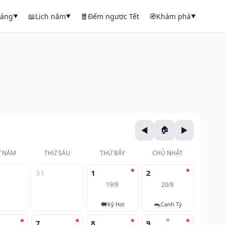
háng
📖
Lịch năm
🧧
Đếm ngược Tết
🧭
Khám phá
▼
▼
▼
 NĂM
THỨ SÁU
THỨ BẢY
CHỦ NHẬT
31
1
2
19/9
20/9
🐖
🐀
Kỷ Hợi
Canh Tý
⭐
7
8
9