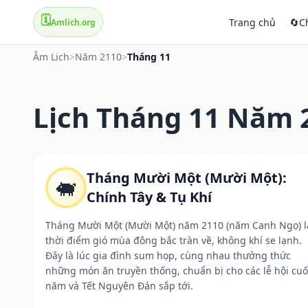
🗓️
Trang chủ
🔄
C
Amlich.org
Âm Lịch
>
Năm 2110
>
Tháng 11
Lịch Tháng 11 Năm 
Tháng Mười Một (Mười Một):
🐖
Chính Tây & Tụ Khí
Tháng Mười Một (Mười Một) năm 2110 (năm Canh Ngọ) l
thời điểm gió mùa đông bắc tràn về, không khí se lạnh.
Đây là lúc gia đình sum họp, cùng nhau thưởng thức
những món ăn truyền thống, chuẩn bị cho các lễ hội cuố
năm và Tết Nguyên Đán sắp tới.