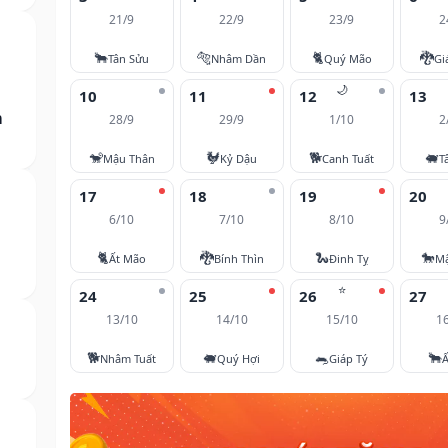
21/9
22/9
23/9
2
🐂
🐅
🐈
🐉
Tân Sửu
Nhâm Dần
Quý Mão
Gi
🌙
10
11
12
13
m
28/9
29/9
1/10
2
🐒
🐓
🐕
🐖
Mậu Thân
Kỷ Dậu
Canh Tuất
T
17
18
19
20
6/10
7/10
8/10
9
🐈
🐉
🐍
🐎
Ất Mão
Bính Thìn
Đinh Tỵ
M
⭐
24
25
26
27
13/10
14/10
15/10
1
🐕
🐖
🐀
🐂
Nhâm Tuất
Quý Hợi
Giáp Tý
Ấ