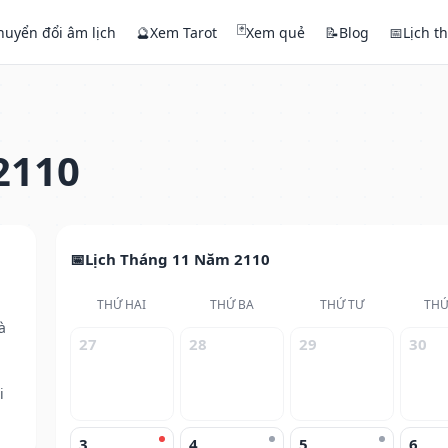
🃏
huyển đổi âm lịch
🔮
Xem Tarot
Xem quẻ
📝
Blog
📅
Lịch t
2110
Lịch Tháng 11 Năm 2110
THỨ HAI
THỨ BA
THỨ TƯ
THỨ
à
27
28
29
30
i
3
4
5
6