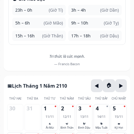
23h – 0h
(Giờ Tí)
3h – 4h
(Giờ Dần)
5h – 6h
(Giờ Mão)
9h – 10h
(Giờ Tỵ)
15h – 16h
(Giờ Thân)
17h – 18h
(Giờ Dậu)
Tri thức là sức mạnh.
— Francis Bacon
Lịch Tháng 1 Năm 2110
THỨ HAI
THỨ BA
THỨ TƯ
THỨ NĂM
THỨ SÁU
THỨ BẢY
CHỦ NHẬT
30
31
1
2
3
4
5
11/11
12/11
13/11
14/11
15/11
🐐
🐒
🐓
🐕
🐖
Ất Mùi
Bính Thân
Đinh Dậu
Mậu Tuất
Kỷ Hợi