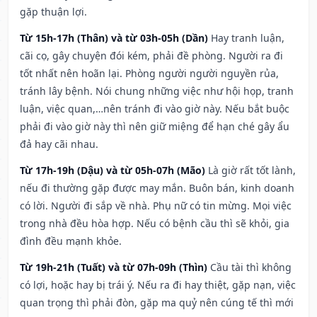
gặp thuận lợi.
Từ 15h-17h (Thân) và từ 03h-05h (Dần)
Hay tranh luận,
cãi cọ, gây chuyện đói kém, phải đề phòng. Người ra đi
tốt nhất nên hoãn lại. Phòng người người nguyền rủa,
tránh lây bệnh. Nói chung những việc như hội họp, tranh
luận, việc quan,…nên tránh đi vào giờ này. Nếu bắt buộc
phải đi vào giờ này thì nên giữ miệng để hạn ché gây ẩu
đả hay cãi nhau.
Từ 17h-19h (Dậu) và từ 05h-07h (Mão)
Là giờ rất tốt lành,
nếu đi thường gặp được may mắn. Buôn bán, kinh doanh
có lời. Người đi sắp về nhà. Phụ nữ có tin mừng. Mọi việc
trong nhà đều hòa hợp. Nếu có bệnh cầu thì sẽ khỏi, gia
đình đều mạnh khỏe.
Từ 19h-21h (Tuất) và từ 07h-09h (Thìn)
Cầu tài thì không
có lợi, hoặc hay bị trái ý. Nếu ra đi hay thiệt, gặp nạn, việc
quan trọng thì phải đòn, gặp ma quỷ nên cúng tế thì mới