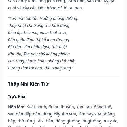
Sao Cang: Kim Long (con rồng): Kim tinh, sao xấu. Kỵ gả
cưới và xây cất. Đề phòng dễ bị tai nạn.
“Can tinh tạo tác Trưởng phòng đường,
Thập nhật chi trung chủ hữu ương,
Điền địa tiêu ma, quan thất chức,
Đầu quân định thị hổ lang thương.
Giá thú, hôn nhân dụng thử nhật,
Nhi tôn, Tân phụ chủ không phòng,
Mai táng nhược hoàn phùng thử nhật,
Đương thời tai họa, chủ trùng tang.”
Thập Nhị Kiến Trừ
Trực Khai
Nên làm
: Xuất hành, đi tàu thuyền, khởi tạo, động thổ,
san nền đắp nền, dựng xây kho vựa, làm hay sửa phòng
bếp, thờ cúng Táo Thần, đóng giường lót giường, may áo,