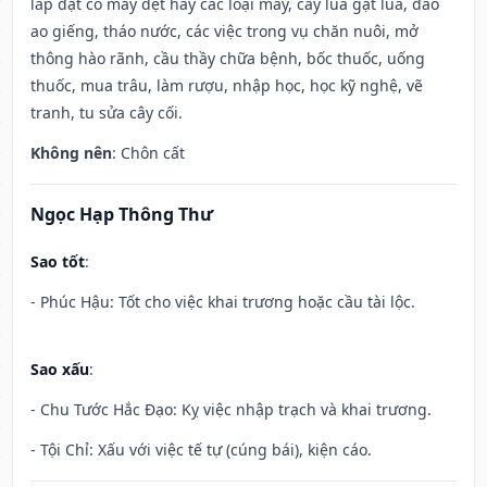
lắp đặt cỗ máy dệt hay các loại máy, cấy lúa gặt lúa, đào
ao giếng, tháo nước, các việc trong vụ chăn nuôi, mở
thông hào rãnh, cầu thầy chữa bệnh, bốc thuốc, uống
thuốc, mua trâu, làm rượu, nhập học, học kỹ nghệ, vẽ
tranh, tu sửa cây cối.
Không nên
: Chôn cất
Ngọc Hạp Thông Thư
Sao tốt
:
- Phúc Hậu: Tốt cho việc khai trương hoặc cầu tài lộc.
Sao xấu
:
- Chu Tước Hắc Đạo: Kỵ việc nhập trạch và khai trương.
- Tội Chỉ: Xấu với việc tế tự (cúng bái), kiện cáo.