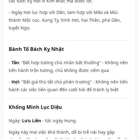
các tuổi: Kỷ Hợi vì Kim khắc mà được lợi.
- Ngày Hợi lục hợp với Dần, tam hợp với Mão và Mùi
thành Mộc cục. Xung Tỵ, hình Hợi, hại Thân, phá Dần,
tuyệt Ngọ.
Bành Tổ Bách Kỵ Nhật
-
Tân
: “Bất hợp tương chủ nhân bất thường” - Không nên
tiến hành trộn tương, chủ không được nếm qua
-
Hợi
: “Bất giá thú tất chủ phân trương” - Không nên tiến
hành các việc liên quan đến cưới hỏi để tránh ly biệt
Khổng Minh Lục Diệu
Ngày:
Lưu Liên
- tức ngày Hung.
Ngày này mọi việc khó thành, dễ bị trễ nải hay gặp