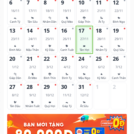
6
7
8
9
10
11
12
16/11
17/11
18/11
19/11
20/11
21/11
22/11
🐀
🐂
🐅
🐈
🐉
🐍
🐎
Canh Tý
Tân Sửu
Nhâm Dần
Quý Mão
Giáp Thìn
Ất Tỵ
Bính Ngọ
13
14
15
16
17
18
19
23/11
24/11
25/11
26/11
27/11
28/11
29/11
🐐
🐒
🐓
🐕
🐖
🐀
🐂
Đinh Mùi
Mậu Thân
Kỷ Dậu
Canh Tuất
Tân Hợi
Nhâm Tý
Quý Sửu
20
21
22
23
24
25
26
1/12
2/12
3/12
4/12
5/12
6/12
7/12
🐅
🐈
🐉
🐍
🐎
🐐
🐒
Giáp Dần
Ất Mão
Bính Thìn
Đinh Tỵ
Mậu Ngọ
Kỷ Mùi
Canh Thân
27
28
29
30
31
1
2
8/12
9/12
10/12
11/12
12/12
🐓
🐕
🐖
🐀
🐂
Tân Dậu
Nhâm Tuất
Quý Hợi
Giáp Tý
Ất Sửu