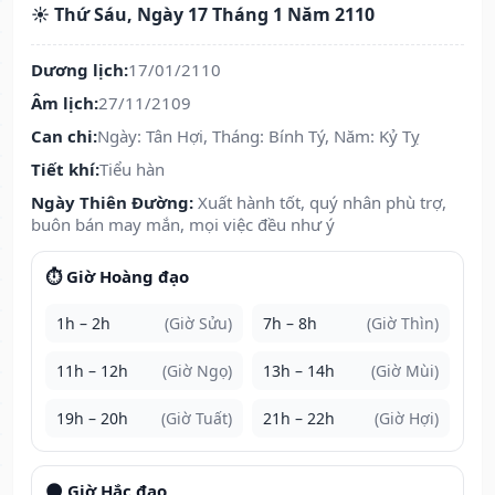
☀️ Thứ Sáu, Ngày 17 Tháng 1 Năm 2110
Dương lịch:
17/01/2110
Âm lịch:
27/11/2109
Can chi:
Ngày: Tân Hợi, Tháng: Bính Tý, Năm: Kỷ Tỵ
Tiết khí:
Tiểu hàn
Ngày Thiên Đường:
Xuất hành tốt, quý nhân phù trợ,
buôn bán may mắn, mọi việc đều như ý
⏱️ Giờ Hoàng đạo
1h – 2h
(Giờ Sửu)
7h – 8h
(Giờ Thìn)
11h – 12h
(Giờ Ngọ)
13h – 14h
(Giờ Mùi)
19h – 20h
(Giờ Tuất)
21h – 22h
(Giờ Hợi)
🌑 Giờ Hắc đạo