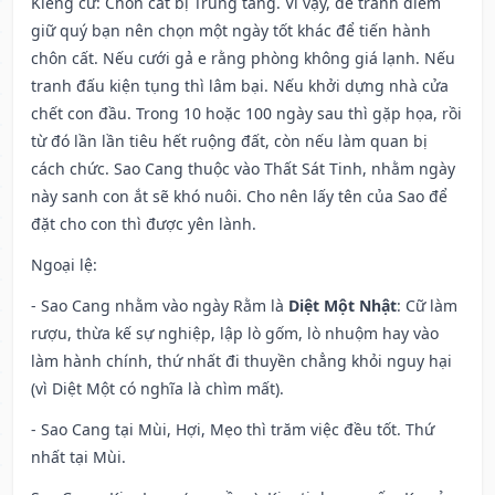
Kiêng cữ
: Chôn cất bị Trùng tang. Vì vậy, để tránh điềm
giữ quý bạn nên chọn một ngày tốt khác để tiến hành
chôn cất. Nếu cưới gả e rằng phòng không giá lạnh. Nếu
tranh đấu kiện tụng thì lâm bại. Nếu khởi dựng nhà cửa
chết con đầu. Trong 10 hoặc 100 ngày sau thì gặp họa, rồi
từ đó lần lần tiêu hết ruộng đất, còn nếu làm quan bị
cách chức. Sao Cang thuộc vào Thất Sát Tinh, nhằm ngày
này sanh con ắt sẽ khó nuôi. Cho nên lấy tên của Sao để
đặt cho con thì được yên lành.
Ngoại lệ
:
- Sao Cang nhằm vào ngày Rằm là
Diệt Một Nhật
: Cữ làm
rượu, thừa kế sự nghiệp, lập lò gốm, lò nhuộm hay vào
làm hành chính, thứ nhất đi thuyền chẳng khỏi nguy hại
(vì Diệt Một có nghĩa là chìm mất).
- Sao Cang tại Mùi, Hợi, Mẹo thì trăm việc đều tốt. Thứ
nhất tại Mùi.