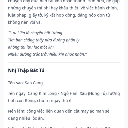
chuyện dây dưa nên rất khó hoàn thành. Hơn nữa, dễ gặp
những chuyện thị phi hay khẩu thiệt. Về việc hành chính,
luật pháp, giấy tờ, ký kết hợp đồng, dâng nộp đơn từ
không nên vội vã.
“Lưu Liên là chuyện bất tường
Tìm bạn chẳng thấy nửa đường phân ly
Không thì lưu lạc một khi
Nhiều đường trắc trở nhiều khi nhọc nhằn.”
Nhị Thập Bát Tú
Tên sao
: Sao Cang
Tên ngày
: Cang Kim Long - Ngô Hán: Xấu (Hung Tú) Tướng
tinh con Rồng, chủ trị ngày thứ 6.
Nên làm
: công việc liên quan đến cắt may áo màn sẽ
đặng nhiều lộc ăn.