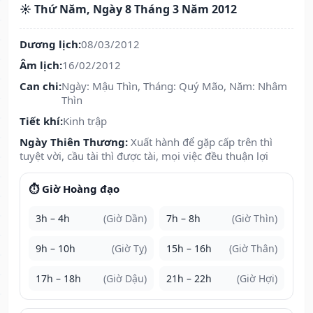
☀️ Thứ Năm, Ngày 8 Tháng 3 Năm 2012
Dương lịch:
08/03/2012
Âm lịch:
16/02/2012
Can chi:
Ngày: Mậu Thìn, Tháng: Quý Mão, Năm: Nhâm
Thìn
Tiết khí:
Kinh trập
Ngày Thiên Thương:
Xuất hành để gặp cấp trên thì
tuyệt vời, cầu tài thì được tài, mọi việc đều thuận lợi
⏱️ Giờ Hoàng đạo
3h – 4h
(Giờ Dần)
7h – 8h
(Giờ Thìn)
9h – 10h
(Giờ Tỵ)
15h – 16h
(Giờ Thân)
17h – 18h
(Giờ Dậu)
21h – 22h
(Giờ Hợi)