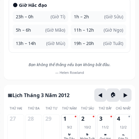
🌑 Giờ Hắc đạo
23h – 0h
(Giờ Tí)
1h – 2h
(Giờ Sửu)
5h – 6h
(Giờ Mão)
11h – 12h
(Giờ Ngọ)
13h – 14h
(Giờ Mùi)
19h – 20h
(Giờ Tuất)
Bạn không thể thắng nếu bạn không bắt đầu.
— Helen Rowland
Lịch Tháng 3 Năm 2012
THỨ HAI
THỨ BA
THỨ TƯ
THỨ NĂM
THỨ SÁU
THỨ BẢY
CHỦ NHẬT
27
28
29
1
2
3
4
9/2
10/2
11/2
12/2
🐓
🐕
🐖
🐀
Tân Dậu
Nhâm Tuất
Quý Hợi
Giáp Tý