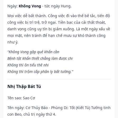
Ngày:
Không Vong
- tức ngày Hung.
Mọi việc dễ bất thành. Công việc đi vào thế bế tắc, tiến độ
công việc bị trì trệ, trở ngại. Tiền bạc của cải thất thoát,
danh vọng cũng uy tín bị giảm xuống. Là một ngày xấu về
mọi mặt, nên tránh để hạn chế mưu sự khó thành công
như ý.
“Không Vong gặp quẻ khẩn cần
Bệnh tật khẩn thiết chẳng làm được chi
Không thì ôn tiểu thê nhi
Không thì trộm cắp phân ly bất tường.”
Nhị Thập Bát Tú
Tên sao
: Sao Cơ
Tên ngày
: Cơ Thủy Báo - Phùng Dị: Tốt (Kiết Tú) Tướng tinh
con Beo, chủ trị ngày thứ 4.