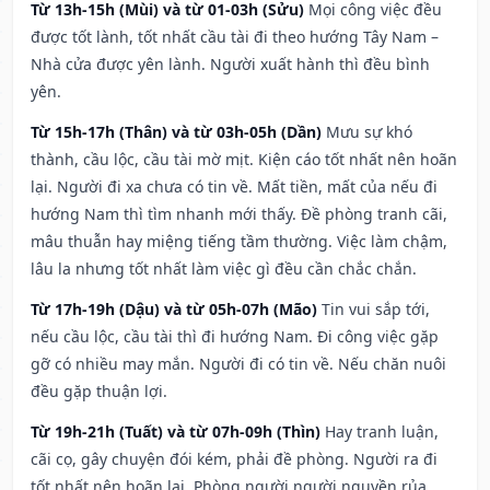
Từ 13h-15h (Mùi) và từ 01-03h (Sửu)
Mọi công việc đều
được tốt lành, tốt nhất cầu tài đi theo hướng Tây Nam –
Nhà cửa được yên lành. Người xuất hành thì đều bình
yên.
Từ 15h-17h (Thân) và từ 03h-05h (Dần)
Mưu sự khó
thành, cầu lộc, cầu tài mờ mịt. Kiện cáo tốt nhất nên hoãn
lại. Người đi xa chưa có tin về. Mất tiền, mất của nếu đi
hướng Nam thì tìm nhanh mới thấy. Đề phòng tranh cãi,
mâu thuẫn hay miệng tiếng tầm thường. Việc làm chậm,
lâu la nhưng tốt nhất làm việc gì đều cần chắc chắn.
Từ 17h-19h (Dậu) và từ 05h-07h (Mão)
Tin vui sắp tới,
nếu cầu lộc, cầu tài thì đi hướng Nam. Đi công việc gặp
gỡ có nhiều may mắn. Người đi có tin về. Nếu chăn nuôi
đều gặp thuận lợi.
Từ 19h-21h (Tuất) và từ 07h-09h (Thìn)
Hay tranh luận,
cãi cọ, gây chuyện đói kém, phải đề phòng. Người ra đi
tốt nhất nên hoãn lại. Phòng người người nguyền rủa,