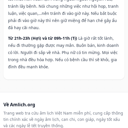
tránh lây bệnh. Nói chung những việc như hội họp, tranh
luận, việc quan,…nên tránh đi vào giờ này. Nếu bắt buộc
phải đi vào giờ này thì nên giữ miệng để hạn ché gây ẩu
đả hay cãi nhau.
Từ 21h-23h (Hợi) và từ 09h-11h (Tị)
Là giờ rất tốt lành,
nếu đi thường gặp được may mắn. Buôn bán, kinh doanh
có lời. Người đi sắp về nhà. Phụ nữ có tin mừng. Mọi việc
trong nhà đều hòa hợp. Nếu có bệnh cầu thì sẽ khỏi, gia
đình đều mạnh khỏe.
Về Amlich.org
Trang web tra cứu âm lịch Việt Nam miễn phí, cung cấp thông
tin chính xác về ngày âm lịch, can chi, con giáp, ngày tốt xấu
và các ngày lễ tết truyền thống.