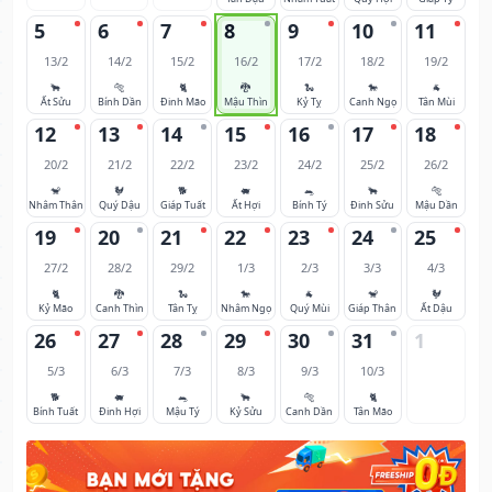
5
6
7
8
9
10
11
13/2
14/2
15/2
16/2
17/2
18/2
19/2
🐂
🐅
🐈
🐉
🐍
🐎
🐐
Ất Sửu
Bính Dần
Đinh Mão
Mậu Thìn
Kỷ Tỵ
Canh Ngọ
Tân Mùi
12
13
14
15
16
17
18
20/2
21/2
22/2
23/2
24/2
25/2
26/2
🐒
🐓
🐕
🐖
🐀
🐂
🐅
Nhâm Thân
Quý Dậu
Giáp Tuất
Ất Hợi
Bính Tý
Đinh Sửu
Mậu Dần
19
20
21
22
23
24
25
27/2
28/2
29/2
1/3
2/3
3/3
4/3
🐈
🐉
🐍
🐎
🐐
🐒
🐓
Kỷ Mão
Canh Thìn
Tân Tỵ
Nhâm Ngọ
Quý Mùi
Giáp Thân
Ất Dậu
26
27
28
29
30
31
1
5/3
6/3
7/3
8/3
9/3
10/3
🐕
🐖
🐀
🐂
🐅
🐈
Bính Tuất
Đinh Hợi
Mậu Tý
Kỷ Sửu
Canh Dần
Tân Mão