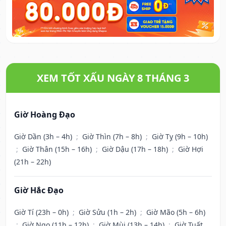
XEM TỐT XẤU NGÀY 8 THÁNG 3
Giờ Hoàng Đạo
Giờ Dần (3h – 4h)
;
Giờ Thìn (7h – 8h)
;
Giờ Tỵ (9h – 10h)
;
Giờ Thân (15h – 16h)
;
Giờ Dậu (17h – 18h)
;
Giờ Hợi
(21h – 22h)
Giờ Hắc Đạo
Giờ Tí (23h – 0h)
;
Giờ Sửu (1h – 2h)
;
Giờ Mão (5h – 6h)
;
Giờ Ngọ (11h – 12h)
;
Giờ Mùi (13h – 14h)
;
Giờ Tuất