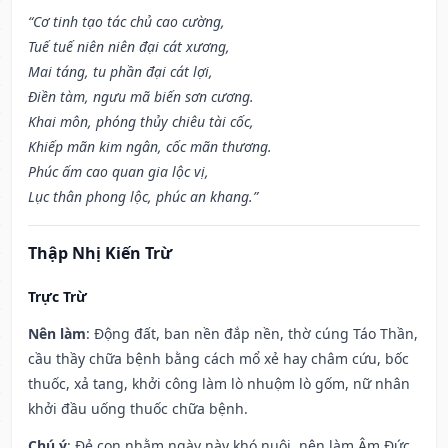
“Cơ tinh tạo tác chủ cao cường,
Tuế tuế niên niên đại cát xương,
Mai táng, tu phần đại cát lợi,
Điền tàm, ngưu mã biến sơn cương.
Khai môn, phóng thủy chiêu tài cốc,
Khiếp mãn kim ngân, cốc mãn thương.
Phúc ấm cao quan gia lộc vị,
Lục thân phong lộc, phúc an khang.”
Thập Nhị Kiến Trừ
Trực Trừ
Nên làm
: Động đất, ban nền đắp nền, thờ cúng Táo Thần,
cầu thầy chữa bệnh bằng cách mổ xẻ hay châm cứu, bốc
thuốc, xả tang, khởi công làm lò nhuộm lò gốm, nữ nhân
khởi đầu uống thuốc chữa bệnh.
Chú ý
: Đẻ con nhằm ngày này khó nuôi, nên làm Âm Đức