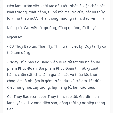
Nên làm
: Trăm việc khởi tạo đều tốt. Nhất là việc chôn cất,
khai trương, xuất hành, tu bổ mồ mã, trổ cửa, các vụ thủy
lợi (như tháo nước, khai thông mương rảnh, đào kênh,...)
Kiêng cữ
: Các việc lót giường, đóng giường, đi thuyền.
Ngoại lệ
:
- Cơ Thủy Báo tại: Thân, Tý, Thìn trăm việc kỵ. Duy tại Tý có
thể tạm dùng.
- Ngày Thìn Sao Cơ Đăng Viên lẽ ra rất tốt tuy nhiên lại
phạm
Phục Đoạn
. Bởi phạm Phục Đoạn thì rất kỵ xuất
hành, chôn cất, chia lãnh gia tài, các vụ thừa kế, khởi
công làm lò nhuộm lò gốm. Nên: dứt vú trẻ em, kết dứt
điều hung hại, xây tường, lấp hang lỗ, làm cầu tiêu.
Cơ: Thủy Báo (con beo): Thủy tinh, sao tốt. Gia đình an
lành, yên vui, vượng điền sản, đồng thời sự nghiệp thăng
tiến.