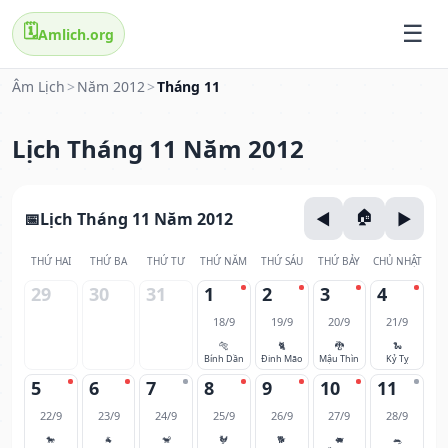
🗓️
Amlich.org
Âm Lịch
>
Năm 2012
>
Tháng 11
Lịch Tháng 11 Năm 2012
Lịch Tháng 11 Năm 2012
THỨ HAI
THỨ BA
THỨ TƯ
THỨ NĂM
THỨ SÁU
THỨ BẢY
CHỦ NHẬT
29
30
31
1
2
3
4
18/9
19/9
20/9
21/9
🐅
🐈
🐉
🐍
Bính Dần
Đinh Mão
Mậu Thìn
Kỷ Tỵ
5
6
7
8
9
10
11
22/9
23/9
24/9
25/9
26/9
27/9
28/9
🐎
🐐
🐒
🐓
🐕
🐖
🐀