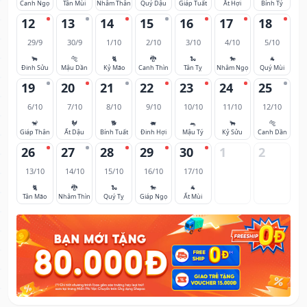
Canh Ngọ
Tân Mùi
Nhâm Thân
Quý Dậu
Giáp Tuất
Ất Hợi
Bính Tý
12
13
14
15
16
17
18
29/9
30/9
1/10
2/10
3/10
4/10
5/10
🐂
🐅
🐈
🐉
🐍
🐎
🐐
Đinh Sửu
Mậu Dần
Kỷ Mão
Canh Thìn
Tân Tỵ
Nhâm Ngọ
Quý Mùi
19
20
21
22
23
24
25
6/10
7/10
8/10
9/10
10/10
11/10
12/10
🐒
🐓
🐕
🐖
🐀
🐂
🐅
Giáp Thân
Ất Dậu
Bính Tuất
Đinh Hợi
Mậu Tý
Kỷ Sửu
Canh Dần
26
27
28
29
30
1
2
13/10
14/10
15/10
16/10
17/10
🐈
🐉
🐍
🐎
🐐
Tân Mão
Nhâm Thìn
Quý Tỵ
Giáp Ngọ
Ất Mùi