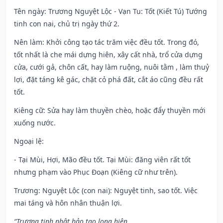
Tên ngày
: Trương Nguyệt Lộc - Vạn Tu: Tốt (Kiết Tú) Tướng
tinh con nai, chủ trị ngày thứ 2.
Nên làm
: Khởi công tạo tác trăm việc đều tốt. Trong đó,
tốt nhất là che mái dựng hiên, xây cất nhà, trổ cửa dựng
cửa, cưới gả, chôn cất, hay làm ruộng, nuôi tằm , làm thuỷ
lợi, đặt táng kê gác, chặt cỏ phá đất, cắt áo cũng đều rất
tốt.
Kiêng cữ
: Sửa hay làm thuyền chèo, hoặc đẩy thuyền mới
xuống nước.
Ngoại lệ
:
- Tại Mùi, Hợi, Mão đều tốt. Tại Mùi: đăng viên rất tốt
nhưng phạm vào Phục Đoạn (Kiêng cữ như trên).
Trương: Nguyệt Lộc (con nai): Nguyệt tinh, sao tốt. Việc
mai táng và hôn nhân thuận lợi.
“Trương tinh nhật hảo tạo long hiên,