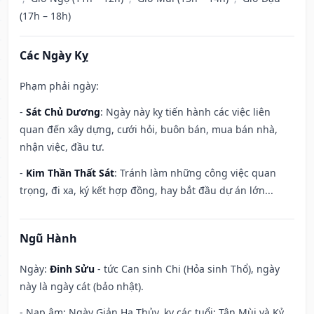
(17h – 18h)
Các Ngày Kỵ
Phạm phải ngày:
-
Sát Chủ Dương
: Ngày này kỵ tiến hành các việc liên
quan đến xây dựng, cưới hỏi, buôn bán, mua bán nhà,
nhận việc, đầu tư.
-
Kim Thần Thất Sát
: Tránh làm những công việc quan
trọng, đi xa, ký kết hợp đồng, hay bắt đầu dự án lớn...
Ngũ Hành
Ngày:
Đinh Sửu
- tức Can sinh Chi (Hỏa sinh Thổ), ngày
này là ngày cát (bảo nhật).
- Nạp âm: Ngày Giản Hạ Thủy, kỵ các tuổi: Tân Mùi và Kỷ