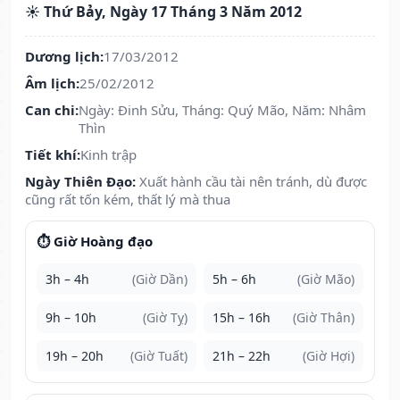
☀️ Thứ Bảy, Ngày 17 Tháng 3 Năm 2012
Dương lịch:
17/03/2012
Âm lịch:
25/02/2012
Can chi:
Ngày: Đinh Sửu, Tháng: Quý Mão, Năm: Nhâm
Thìn
Tiết khí:
Kinh trập
Ngày Thiên Đạo:
Xuất hành cầu tài nên tránh, dù được
cũng rất tốn kém, thất lý mà thua
⏱️ Giờ Hoàng đạo
3h – 4h
(Giờ Dần)
5h – 6h
(Giờ Mão)
9h – 10h
(Giờ Tỵ)
15h – 16h
(Giờ Thân)
19h – 20h
(Giờ Tuất)
21h – 22h
(Giờ Hợi)