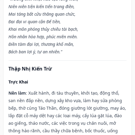
Niên niên tiện kiến tiến trang điền,
Mai táng bất cửu thăng quan chức,
Đại đại vi quan cận Đế tiền,
Khai môn phóng thủy chiêu tài bạch,
Hôn nhân hòa hợp, phúc miên miên.
Điền tàm đại lợi, thương khố mãn,
Bách ban lợi ý, tự an nhiên.”
Thập Nhị Kiến Trừ
Trực Khai
Nên làm
: Xuất hành, đi tàu thuyền, khởi tạo, động thổ,
san nền đắp nền, dựng xây kho vựa, làm hay sửa phòng
bếp, thờ cúng Táo Thần, đóng giường lót giường, may áo,
lắp đặt cỗ máy dệt hay các loại máy, cấy lúa gặt lúa, đào
ao giếng, tháo nước, các việc trong vụ chăn nuôi, mở
thông hào rãnh, cầu thầy chữa bệnh, bốc thuốc, uống