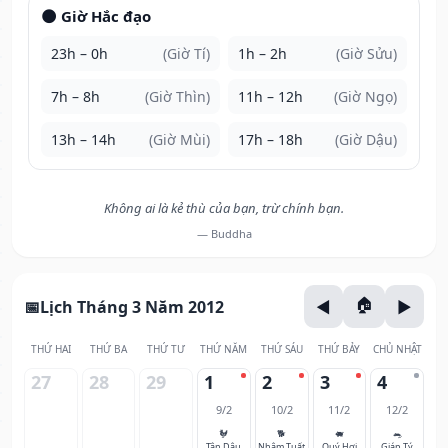
🌑 Giờ Hắc đạo
23h – 0h
(Giờ Tí)
1h – 2h
(Giờ Sửu)
7h – 8h
(Giờ Thìn)
11h – 12h
(Giờ Ngọ)
13h – 14h
(Giờ Mùi)
17h – 18h
(Giờ Dậu)
Không ai là kẻ thù của bạn, trừ chính bạn.
— Buddha
Lịch Tháng 3 Năm 2012
THỨ HAI
THỨ BA
THỨ TƯ
THỨ NĂM
THỨ SÁU
THỨ BẢY
CHỦ NHẬT
27
28
29
1
2
3
4
9/2
10/2
11/2
12/2
🐓
🐕
🐖
🐀
Tân Dậu
Nhâm Tuất
Quý Hợi
Giáp Tý