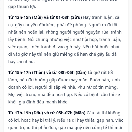
gặp thuận lợi.
Từ 13h-15h (Mùi) và từ 01-03h (Sửu)
Hay tranh luận, cãi
cọ, gây chuyện đói kém, phải đề phòng. Người ra đi tốt
nhất nên hoãn lại. Phòng người người nguyền rủa, tránh
lây bệnh. Nói chung những việc như hội họp, tranh luận,
việc quan,…nên tránh đi vào giờ này. Nếu bắt buộc phải
đi vào giờ này thì nên giữ miệng để hạn ché gây ẩu đả
hay cãi nhau.
Từ 15h-17h (Thân) và từ 03h-05h (Dần)
Là giờ rất tốt
lành, nếu đi thường gặp được may mắn. Buôn bán, kinh
doanh có lời. Người đi sắp về nhà. Phụ nữ có tin mừng.
Mọi việc trong nhà đều hòa hợp. Nếu có bệnh cầu thì sẽ
khỏi, gia đình đều mạnh khỏe.
Từ 17h-19h (Dậu) và từ 05h-07h (Mão)
Cầu tài thì không
có lợi, hoặc hay bị trái ý. Nếu ra đi hay thiệt, gặp nạn, việc
quan trọng thì phải đòn, gặp ma quỷ nên cúng tế thì mới