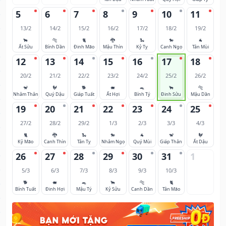
5
6
7
8
9
10
11
13/2
14/2
15/2
16/2
17/2
18/2
19/2
🐂
🐅
🐈
🐉
🐍
🐎
🐐
Ất Sửu
Bính Dần
Đinh Mão
Mậu Thìn
Kỷ Tỵ
Canh Ngọ
Tân Mùi
12
13
14
15
16
17
18
20/2
21/2
22/2
23/2
24/2
25/2
26/2
🐒
🐓
🐕
🐖
🐀
🐂
🐅
Nhâm Thân
Quý Dậu
Giáp Tuất
Ất Hợi
Bính Tý
Đinh Sửu
Mậu Dần
19
20
21
22
23
24
25
27/2
28/2
29/2
1/3
2/3
3/3
4/3
🐈
🐉
🐍
🐎
🐐
🐒
🐓
Kỷ Mão
Canh Thìn
Tân Tỵ
Nhâm Ngọ
Quý Mùi
Giáp Thân
Ất Dậu
26
27
28
29
30
31
1
5/3
6/3
7/3
8/3
9/3
10/3
🐕
🐖
🐀
🐂
🐅
🐈
Bính Tuất
Đinh Hợi
Mậu Tý
Kỷ Sửu
Canh Dần
Tân Mão