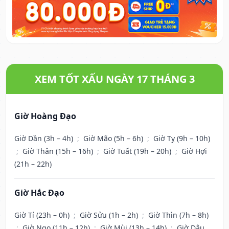
XEM TỐT XẤU NGÀY 17 THÁNG 3
Giờ Hoàng Đạo
Giờ Dần (3h – 4h)
;
Giờ Mão (5h – 6h)
;
Giờ Tỵ (9h – 10h)
;
Giờ Thân (15h – 16h)
;
Giờ Tuất (19h – 20h)
;
Giờ Hợi
(21h – 22h)
Giờ Hắc Đạo
Giờ Tí (23h – 0h)
;
Giờ Sửu (1h – 2h)
;
Giờ Thìn (7h – 8h)
;
Giờ Ngọ (11h – 12h)
;
Giờ Mùi (13h – 14h)
;
Giờ Dậu