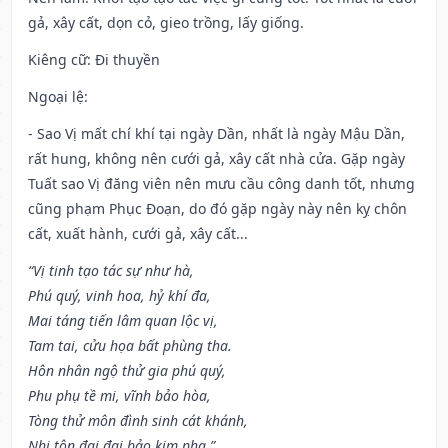
gả, xây cất, dọn cỏ, gieo trồng, lấy giống.
Kiêng cữ
: Đi thuyền
Ngoại lệ
:
- Sao Vị mất chí khí tại ngày Dần, nhất là ngày Mậu Dần,
rất hung, không nên cưới gả, xây cất nhà cửa. Gặp ngày
Tuất sao Vị đăng viên nên mưu cầu công danh tốt, nhưng
cũng phạm Phục Đoạn, do đó gặp ngày này nên kỵ chôn
cất, xuất hành, cưới gả, xây cất...
“Vị tinh tạo tác sự như hà,
Phú quý, vinh hoa, hỷ khí đa,
Mai táng tiến lâm quan lộc vị,
Tam tai, cửu họa bất phùng tha.
Hôn nhân ngộ thử gia phú quý,
Phu phụ tề mi, vĩnh bảo hòa,
Tòng thử môn đình sinh cát khánh,
Nhi tôn đại đại bảo kim pha.”