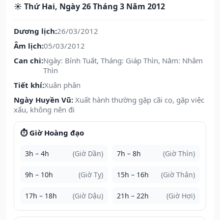
☀️ Thứ Hai, Ngày 26 Tháng 3 Năm 2012
Dương lịch:
26/03/2012
Âm lịch:
05/03/2012
Can chi:
Ngày: Bính Tuất, Tháng: Giáp Thìn, Năm: Nhâm
Thìn
Tiết khí:
Xuân phân
Ngày Huyền Vũ:
Xuất hành thường gặp cãi cọ, gặp việc
xấu, không nên đi
⏱️ Giờ Hoàng đạo
3h – 4h
(Giờ Dần)
7h – 8h
(Giờ Thìn)
9h – 10h
(Giờ Tỵ)
15h – 16h
(Giờ Thân)
17h – 18h
(Giờ Dậu)
21h – 22h
(Giờ Hợi)