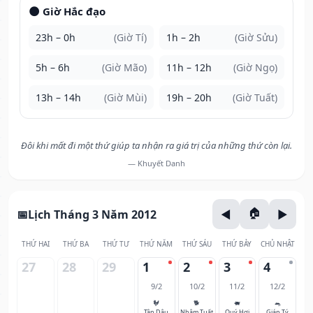
🌑 Giờ Hắc đạo
23h – 0h
(Giờ Tí)
1h – 2h
(Giờ Sửu)
5h – 6h
(Giờ Mão)
11h – 12h
(Giờ Ngọ)
13h – 14h
(Giờ Mùi)
19h – 20h
(Giờ Tuất)
Đôi khi mất đi một thứ giúp ta nhận ra giá trị của những thứ còn lại.
— Khuyết Danh
Lịch Tháng 3 Năm 2012
THỨ HAI
THỨ BA
THỨ TƯ
THỨ NĂM
THỨ SÁU
THỨ BẢY
CHỦ NHẬT
27
28
29
1
2
3
4
9/2
10/2
11/2
12/2
🐓
🐕
🐖
🐀
Tân Dậu
Nhâm Tuất
Quý Hợi
Giáp Tý