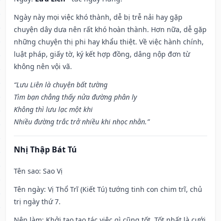
Ngày này mọi việc khó thành, dễ bị trễ nải hay gặp
chuyện dây dưa nên rất khó hoàn thành. Hơn nữa, dễ gặp
những chuyện thị phi hay khẩu thiệt. Về việc hành chính,
luật pháp, giấy tờ, ký kết hợp đồng, dâng nộp đơn từ
không nên vội vã.
“Lưu Liên là chuyện bất tường
Tìm bạn chẳng thấy nửa đường phân ly
Không thì lưu lạc một khi
Nhiều đường trắc trở nhiều khi nhọc nhằn.”
Nhị Thập Bát Tú
Tên sao
: Sao Vị
Tên ngày
: Vị Thổ Trĩ (Kiết Tú) tướng tinh con chim trĩ, chủ
trị ngày thứ 7.
Nên làm
: Khởi tạo tạo tác việc gì cũng tốt. Tốt nhất là cưới