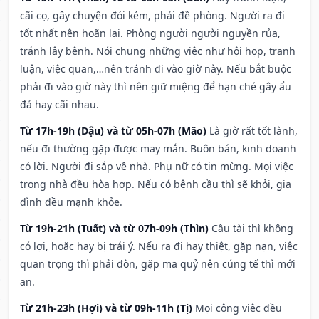
cãi cọ, gây chuyện đói kém, phải đề phòng. Người ra đi
tốt nhất nên hoãn lại. Phòng người người nguyền rủa,
tránh lây bệnh. Nói chung những việc như hội họp, tranh
luận, việc quan,…nên tránh đi vào giờ này. Nếu bắt buộc
phải đi vào giờ này thì nên giữ miệng để hạn ché gây ẩu
đả hay cãi nhau.
Từ 17h-19h (Dậu) và từ 05h-07h (Mão)
Là giờ rất tốt lành,
nếu đi thường gặp được may mắn. Buôn bán, kinh doanh
có lời. Người đi sắp về nhà. Phụ nữ có tin mừng. Mọi việc
trong nhà đều hòa hợp. Nếu có bệnh cầu thì sẽ khỏi, gia
đình đều mạnh khỏe.
Từ 19h-21h (Tuất) và từ 07h-09h (Thìn)
Cầu tài thì không
có lợi, hoặc hay bị trái ý. Nếu ra đi hay thiệt, gặp nạn, việc
quan trọng thì phải đòn, gặp ma quỷ nên cúng tế thì mới
an.
Từ 21h-23h (Hợi) và từ 09h-11h (Tị)
Mọi công việc đều