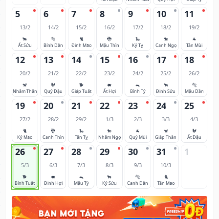
5
6
7
8
9
10
11
13/2
14/2
15/2
16/2
17/2
18/2
19/2
🐂
🐅
🐈
🐉
🐍
🐎
🐐
Ất Sửu
Bính Dần
Đinh Mão
Mậu Thìn
Kỷ Tỵ
Canh Ngọ
Tân Mùi
12
13
14
15
16
17
18
20/2
21/2
22/2
23/2
24/2
25/2
26/2
🐒
🐓
🐕
🐖
🐀
🐂
🐅
Nhâm Thân
Quý Dậu
Giáp Tuất
Ất Hợi
Bính Tý
Đinh Sửu
Mậu Dần
19
20
21
22
23
24
25
27/2
28/2
29/2
1/3
2/3
3/3
4/3
🐈
🐉
🐍
🐎
🐐
🐒
🐓
Kỷ Mão
Canh Thìn
Tân Tỵ
Nhâm Ngọ
Quý Mùi
Giáp Thân
Ất Dậu
26
27
28
29
30
31
1
5/3
6/3
7/3
8/3
9/3
10/3
🐕
🐖
🐀
🐂
🐅
🐈
Bính Tuất
Đinh Hợi
Mậu Tý
Kỷ Sửu
Canh Dần
Tân Mão