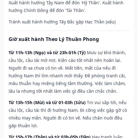
Xuất hành hướng Tây Nam để đón 'Hỷ Thần'. Xuất hành
hướng Chính Đông để đón 'Tài Thần'.
Tránh xuất hành hướng Tây Bắc gặp Hạc Thần (xấu)
Giờ xuất hành Theo Lý Thuần Phong
Từ 11h-13h (Ngọ) và từ 23h-01h (Tý)
Mưu sự khó thành,
cầu lộc, cầu tài mờ mịt. Kiện cáo tốt nhất nên hoãn lại.
Người đi xa chưa có tin về. Mất tiền, mất của nếu đi
hướng Nam thì tìm nhanh mới thấy. Đề phòng tranh cãi,
mâu thuẫn hay miệng tiếng tầm thường. Việc làm chậm,
lâu la nhưng tốt nhất làm việc gì đều cần chắc chắn.
Từ 13h-15h (Mùi) và từ 01-03h (Sửu)
Tin vui sắp tới, nếu
cầu lộc, cầu tài thì đi hướng Nam. Đi công việc gặp gỡ có
nhiều may mắn. Người đi có tin về. Nếu chăn nuôi đều
gặp thuận lợi.
Từ 15h-17h (Thân) và từ 03h-05h (Dần)
Hay tranh luận,