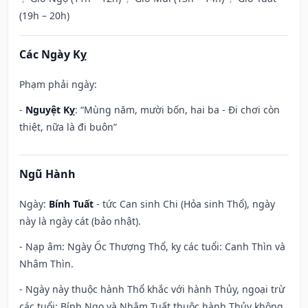
(19h – 20h)
Các Ngày Kỵ
Phạm phải ngày:
-
Nguyệt Kỵ
: “Mùng năm, mười bốn, hai ba - Đi chơi còn
thiệt, nữa là đi buôn”
Ngũ Hành
Ngày:
Bính Tuất
- tức Can sinh Chi (Hỏa sinh Thổ), ngày
này là ngày cát (bảo nhật).
- Nạp âm: Ngày Ốc Thượng Thổ, kỵ các tuổi: Canh Thìn và
Nhâm Thìn.
- Ngày này thuộc hành Thổ khắc với hành Thủy, ngoại trừ
các tuổi: Bính Ngọ và Nhâm Tuất thuộc hành Thủy không