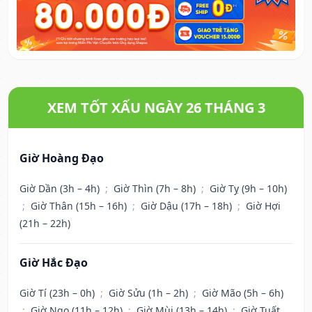
XEM TỐT XẤU NGÀY 26 THÁNG 3
Giờ Hoàng Đạo
Giờ Dần (3h – 4h)
;
Giờ Thìn (7h – 8h)
;
Giờ Tỵ (9h – 10h)
;
Giờ Thân (15h – 16h)
;
Giờ Dậu (17h – 18h)
;
Giờ Hợi
(21h – 22h)
Giờ Hắc Đạo
Giờ Tí (23h – 0h)
;
Giờ Sửu (1h – 2h)
;
Giờ Mão (5h – 6h)
;
Giờ Ngọ (11h – 12h)
;
Giờ Mùi (13h – 14h)
;
Giờ Tuất