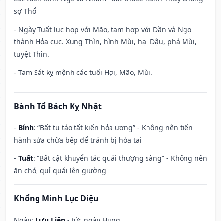
sợ Thổ.
- Ngày Tuất lục hợp với Mão, tam hợp với Dần và Ngọ
thành Hỏa cục. Xung Thìn, hình Mùi, hại Dậu, phá Mùi,
tuyệt Thìn.
- Tam Sát kỵ mệnh các tuổi Hợi, Mão, Mùi.
Bành Tổ Bách Kỵ Nhật
-
Bính
: “Bất tu táo tất kiến hỏa ương” - Không nên tiến
hành sửa chữa bếp để tránh bị hỏa tai
-
Tuất
: “Bất cật khuyển tác quái thượng sàng” - Không nên
ăn chó, quỉ quái lên giường
Khổng Minh Lục Diệu
Ngày:
Lưu Liên
- tức ngày Hung.