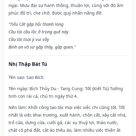
ngại. Mưu đại sự hanh thông, thuận lợi, cùng với đó âm
phúc độ trì, che chở, được quý nhân nâng đỡ.
“Tiểu Cát gặp hội thanh long
Cầu tài cầu lộc ở trong quẻ này
Cầu tài toại ý vui vầy
Bình an vô sự gặp thầy, gặp quen.”
Nhị Thập Bát Tú
Tên sao
: Sao Bích
Tên ngày
: Bích Thủy Du - Tang Cung: Tốt (Kiết Tú) Tướng
tinh con rái cá, chủ trị ngày thứ 4.
Nên làm
: Khởi công tạo tác mọi việc việc chi cũng tốt. Tốt
nhất là việc khai trương, xuất hành, chôn cất, xây cất nhà,
trổ cửa, dựng cửa, cưới gả, các vụ thuỷ lợi, tháo nước,
chặt cỏ phá đất, cắt áo thêu áo, làm nhiều việc thiện ắt