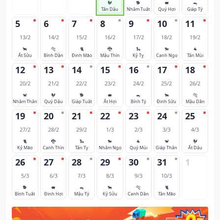
🐓
🐕
🐖
🐀
Tân Dậu
Nhâm Tuất
Quý Hợi
Giáp Tý
5
6
7
8
9
10
11
13/2
14/2
15/2
16/2
17/2
18/2
19/2
🐂
🐅
🐈
🐉
🐍
🐎
🐐
Ất Sửu
Bính Dần
Đinh Mão
Mậu Thìn
Kỷ Tỵ
Canh Ngọ
Tân Mùi
12
13
14
15
16
17
18
20/2
21/2
22/2
23/2
24/2
25/2
26/2
🐒
🐓
🐕
🐖
🐀
🐂
🐅
Nhâm Thân
Quý Dậu
Giáp Tuất
Ất Hợi
Bính Tý
Đinh Sửu
Mậu Dần
19
20
21
22
23
24
25
27/2
28/2
29/2
1/3
2/3
3/3
4/3
🐈
🐉
🐍
🐎
🐐
🐒
🐓
Kỷ Mão
Canh Thìn
Tân Tỵ
Nhâm Ngọ
Quý Mùi
Giáp Thân
Ất Dậu
26
27
28
29
30
31
1
5/3
6/3
7/3
8/3
9/3
10/3
🐕
🐖
🐀
🐂
🐅
🐈
Bính Tuất
Đinh Hợi
Mậu Tý
Kỷ Sửu
Canh Dần
Tân Mão