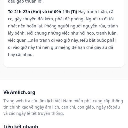
đều gặp thuận lợi.
Từ 21h-23h (Hợi) và từ 09h-11h (Tị)
Hay tranh luận, cãi
cọ, gây chuyện đói kém, phải đề phòng. Người ra đi tốt
nhất nên hoãn lại. Phòng người người nguyền rủa, tránh
lây bệnh. Nói chung những việc như hội họp, tranh luận,
việc quan,…nên tránh đi vào giờ này. Nếu bắt buộc phải
đi vào giờ này thì nên giữ miệng để hạn ché gây ẩu đả
hay cãi nhau.
Về Amlich.org
Trang web tra cứu âm lịch Việt Nam miễn phí, cung cấp thông
tin chính xác về ngày âm lịch, can chi, con giáp, ngày tốt xấu
và các ngày lễ tết truyền thống.
Liên kết nhanh