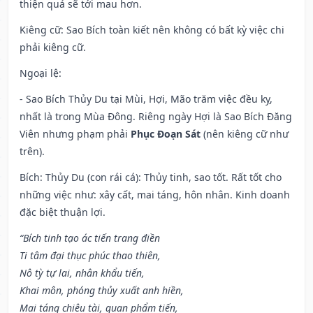
thiện quả sẽ tới mau hơn.
Kiêng cữ
: Sao Bích toàn kiết nên không có bất kỳ việc chi
phải kiêng cữ.
Ngoại lệ
:
- Sao Bích Thủy Du tại Mùi, Hợi, Mão trăm việc đều kỵ,
nhất là trong Mùa Đông. Riêng ngày Hợi là Sao Bích Đăng
Viên nhưng phạm phải
Phục Đoạn Sát
(nên kiêng cữ như
trên).
Bích: Thủy Du (con rái cá): Thủy tinh, sao tốt. Rất tốt cho
những việc như: xây cất, mai táng, hôn nhân. Kinh doanh
đặc biệt thuận lợi.
“Bích tinh tạo ác tiến trang điền
Ti tâm đại thục phúc thao thiên,
Nô tỳ tự lai, nhân khẩu tiến,
Khai môn, phóng thủy xuất anh hiền,
Mai táng chiêu tài, quan phẩm tiến,