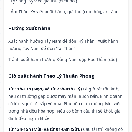
- Ly Sàng: Kỵ việc giá thú (cưới hỏi).
- Âm Thác: Kỵ việc xuất hành, giá thú (cưới hỏi), an táng.
Hướng xuất hành
Xuất hành hướng Tây Nam để đón 'Hỷ Thần'. Xuất hành
hướng Tây Nam để đón 'Tài Thần'.
Tránh xuất hành hướng Đông Nam gặp Hạc Thần (xấu)
Giờ xuất hành Theo Lý Thuần Phong
Từ 11h-13h (Ngọ) và từ 23h-01h (Tý)
Là giờ rất tốt lành,
nếu đi thường gặp được may mắn. Buôn bán, kinh doanh
có lời. Người đi sắp về nhà. Phụ nữ có tin mừng. Mọi việc
trong nhà đều hòa hợp. Nếu có bệnh cầu thì sẽ khỏi, gia
đình đều mạnh khỏe.
Từ 13h-15h (Mùi) và từ 01-03h (Sửu)
Cầu tài thì không có