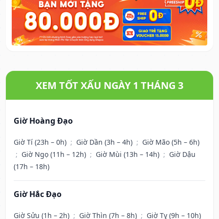
XEM TỐT XẤU NGÀY 1 THÁNG 3
Giờ Hoàng Đạo
Giờ Tí (23h – 0h)
;
Giờ Dần (3h – 4h)
;
Giờ Mão (5h – 6h)
;
Giờ Ngọ (11h – 12h)
;
Giờ Mùi (13h – 14h)
;
Giờ Dậu
(17h – 18h)
Giờ Hắc Đạo
Giờ Sửu (1h – 2h)
;
Giờ Thìn (7h – 8h)
;
Giờ Tỵ (9h – 10h)