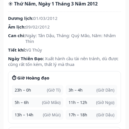
☀️ Thứ Năm, Ngày 1 Tháng 3 Năm 2012
Dương lịch:
01/03/2012
Âm lịch:
09/02/2012
Can chi:
Ngày: Tân Dậu, Tháng: Quý Mão, Năm: Nhâm
Thìn
Tiết khí:
Vũ Thủy
Ngày Thiên Đạo:
Xuất hành cầu tài nên tránh, dù được
cũng rất tốn kém, thất lý mà thua
⏱️ Giờ Hoàng đạo
23h – 0h
(Giờ Tí)
3h – 4h
(Giờ Dần)
5h – 6h
(Giờ Mão)
11h – 12h
(Giờ Ngọ)
13h – 14h
(Giờ Mùi)
17h – 18h
(Giờ Dậu)