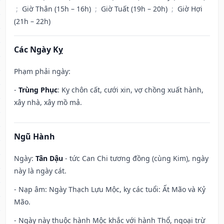
;
Giờ Thân (15h – 16h)
;
Giờ Tuất (19h – 20h)
;
Giờ Hợi
(21h – 22h)
Các Ngày Kỵ
Phạm phải ngày:
-
Trùng Phục
: Kỵ chôn cất, cưới xin, vợ chồng xuất hành,
xây nhà, xây mồ mả.
Ngũ Hành
Ngày:
Tân Dậu
- tức Can Chi tương đồng (cùng Kim), ngày
này là ngày cát.
- Nạp âm: Ngày Thạch Lựu Mộc, kỵ các tuổi: Ất Mão và Kỷ
Mão.
- Ngày này thuộc hành Mộc khắc với hành Thổ, ngoại trừ