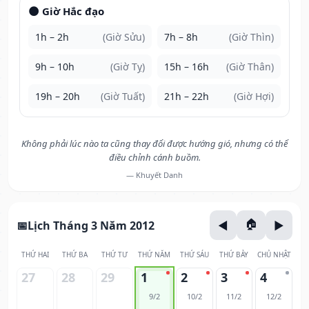
🌑 Giờ Hắc đạo
1h – 2h
(Giờ Sửu)
7h – 8h
(Giờ Thìn)
9h – 10h
(Giờ Tỵ)
15h – 16h
(Giờ Thân)
19h – 20h
(Giờ Tuất)
21h – 22h
(Giờ Hợi)
Không phải lúc nào ta cũng thay đổi được hướng gió, nhưng có thể
điều chỉnh cánh buồm.
— Khuyết Danh
Lịch Tháng 3 Năm 2012
THỨ HAI
THỨ BA
THỨ TƯ
THỨ NĂM
THỨ SÁU
THỨ BẢY
CHỦ NHẬT
27
28
29
1
2
3
4
9/2
10/2
11/2
12/2