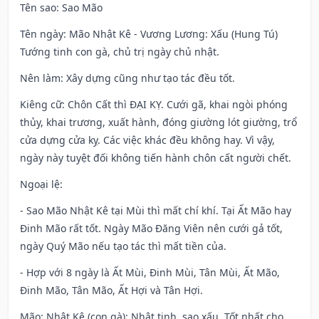
Tên sao
: Sao Mão
Tên ngày
: Mão Nhật Kê - Vương Lương: Xấu (Hung Tú)
Tướng tinh con gà, chủ trị ngày chủ nhật.
Nên làm
: Xây dựng cũng như tạo tác đều tốt.
Kiêng cữ
: Chôn Cất thì ĐẠI KỴ. Cưới gã, khai ngòi phóng
thủy, khai trương, xuất hành, đóng giường lót giường, trổ
cửa dựng cửa kỵ. Các việc khác đều không hay. Vì vậy,
ngày này tuyệt đối không tiến hành chôn cất người chết.
Ngoại lệ
:
- Sao Mão Nhật Kê tại Mùi thì mất chí khí. Tại Ất Mão hay
Đinh Mão rất tốt. Ngày Mão Đăng Viên nên cưới gả tốt,
ngày Quý Mão nếu tạo tác thì mất tiền của.
- Hợp với 8 ngày là Ất Mùi, Đinh Mùi, Tân Mùi, Ất Mão,
Đinh Mão, Tân Mão, Ất Hợi và Tân Hợi.
Mão: Nhật Kê (con gà): Nhật tinh, sao xấu. Tốt nhất cho