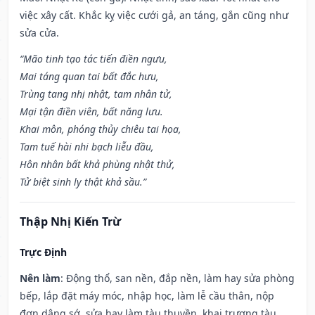
việc xây cất. Khắc kỵ việc cưới gả, an táng, gắn cũng như
sửa cửa.
“Mão tinh tạo tác tiến điền ngưu,
Mai táng quan tai bất đắc hưu,
Trùng tang nhị nhật, tam nhân tử,
Mại tận điền viên, bất năng lưu.
Khai môn, phóng thủy chiêu tai họa,
Tam tuế hài nhi bạch liễu đầu,
Hôn nhân bất khả phùng nhật thử,
Tử biệt sinh ly thật khả sầu.”
Thập Nhị Kiến Trừ
Trực Định
Nên làm
: Động thổ, san nền, đắp nền, làm hay sửa phòng
bếp, lắp đặt máy móc, nhập học, làm lễ cầu thân, nộp
đơn dâng sớ, sửa hay làm tàu thuyền, khai trương tàu