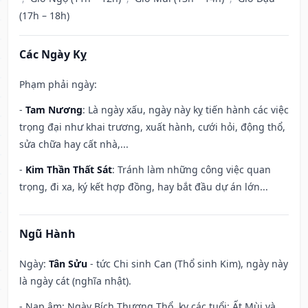
(17h – 18h)
Các Ngày Kỵ
Phạm phải ngày:
-
Tam Nương
: Là ngày xấu, ngày này kỵ tiến hành các việc
trọng đại như khai trương, xuất hành, cưới hỏi, động thổ,
sửa chữa hay cất nhà,...
-
Kim Thần Thất Sát
: Tránh làm những công việc quan
trọng, đi xa, ký kết hợp đồng, hay bắt đầu dự án lớn...
Ngũ Hành
Ngày:
Tân Sửu
- tức Chi sinh Can (Thổ sinh Kim), ngày này
là ngày cát (nghĩa nhật).
- Nạp âm: Ngày Bích Thượng Thổ, kỵ các tuổi: Ất Mùi và