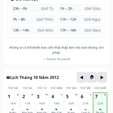
23h – 0h
(Giờ Tí)
1h – 2h
(Giờ Sửu)
7h – 8h
(Giờ Thìn)
11h – 12h
(Giờ Ngọ)
13h – 14h
(Giờ Mùi)
17h – 18h
(Giờ Dậu)
Không ai có thể khiến bạn cảm thấy thấp kém nếu bạn không cho
phép.
— Eleanor Roosevelt
Lịch Tháng 10 Năm 2012
THỨ HAI
THỨ BA
THỨ TƯ
THỨ NĂM
THỨ SÁU
THỨ BẢY
CHỦ NHẬT
1
2
3
4
5
6
7
16/8
17/8
18/8
19/8
20/8
21/8
22/8
🐐
🐒
🐓
🐕
🐖
🐀
🐂
Ất Mùi
Bính Thân
Đinh Dậu
Mậu Tuất
Kỷ Hợi
Canh Tý
Tân Sửu