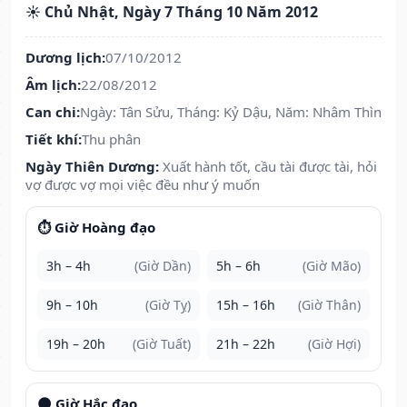
☀️ Chủ Nhật, Ngày 7 Tháng 10 Năm 2012
Dương lịch:
07/10/2012
Âm lịch:
22/08/2012
Can chi:
Ngày: Tân Sửu, Tháng: Kỷ Dậu, Năm: Nhâm Thìn
Tiết khí:
Thu phân
Ngày Thiên Dương:
Xuất hành tốt, cầu tài được tài, hỏi
vợ được vợ mọi việc đều như ý muốn
⏱️ Giờ Hoàng đạo
3h – 4h
(Giờ Dần)
5h – 6h
(Giờ Mão)
9h – 10h
(Giờ Tỵ)
15h – 16h
(Giờ Thân)
19h – 20h
(Giờ Tuất)
21h – 22h
(Giờ Hợi)
🌑 Giờ Hắc đạo