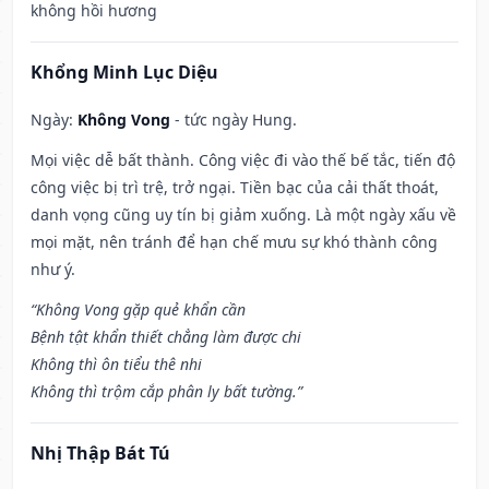
không hồi hương
Khổng Minh Lục Diệu
Ngày:
Không Vong
- tức ngày Hung.
Mọi việc dễ bất thành. Công việc đi vào thế bế tắc, tiến độ
công việc bị trì trệ, trở ngại. Tiền bạc của cải thất thoát,
danh vọng cũng uy tín bị giảm xuống. Là một ngày xấu về
mọi mặt, nên tránh để hạn chế mưu sự khó thành công
như ý.
“Không Vong gặp quẻ khẩn cần
Bệnh tật khẩn thiết chẳng làm được chi
Không thì ôn tiểu thê nhi
Không thì trộm cắp phân ly bất tường.”
Nhị Thập Bát Tú