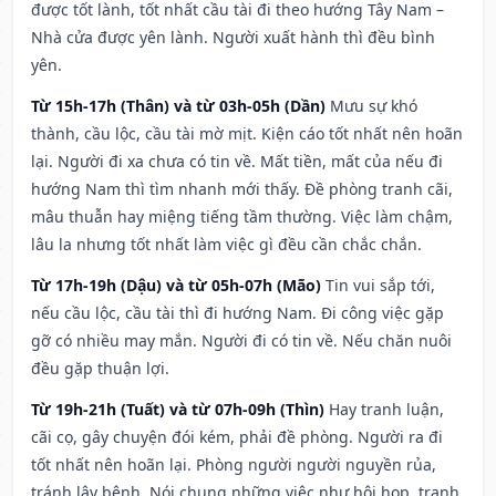
được tốt lành, tốt nhất cầu tài đi theo hướng Tây Nam –
Nhà cửa được yên lành. Người xuất hành thì đều bình
yên.
Từ 15h-17h (Thân) và từ 03h-05h (Dần)
Mưu sự khó
thành, cầu lộc, cầu tài mờ mịt. Kiện cáo tốt nhất nên hoãn
lại. Người đi xa chưa có tin về. Mất tiền, mất của nếu đi
hướng Nam thì tìm nhanh mới thấy. Đề phòng tranh cãi,
mâu thuẫn hay miệng tiếng tầm thường. Việc làm chậm,
lâu la nhưng tốt nhất làm việc gì đều cần chắc chắn.
Từ 17h-19h (Dậu) và từ 05h-07h (Mão)
Tin vui sắp tới,
nếu cầu lộc, cầu tài thì đi hướng Nam. Đi công việc gặp
gỡ có nhiều may mắn. Người đi có tin về. Nếu chăn nuôi
đều gặp thuận lợi.
Từ 19h-21h (Tuất) và từ 07h-09h (Thìn)
Hay tranh luận,
cãi cọ, gây chuyện đói kém, phải đề phòng. Người ra đi
tốt nhất nên hoãn lại. Phòng người người nguyền rủa,
tránh lây bệnh. Nói chung những việc như hội họp, tranh