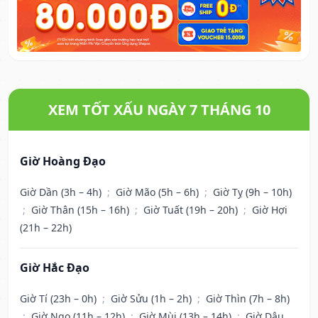
XEM TỐT XẤU NGÀY 7 THÁNG 10
Giờ Hoàng Đạo
Giờ Dần (3h – 4h)
;
Giờ Mão (5h – 6h)
;
Giờ Tỵ (9h – 10h)
;
Giờ Thân (15h – 16h)
;
Giờ Tuất (19h – 20h)
;
Giờ Hợi
(21h – 22h)
Giờ Hắc Đạo
Giờ Tí (23h – 0h)
;
Giờ Sửu (1h – 2h)
;
Giờ Thìn (7h – 8h)
;
Giờ Ngọ (11h – 12h)
;
Giờ Mùi (13h – 14h)
;
Giờ Dậu