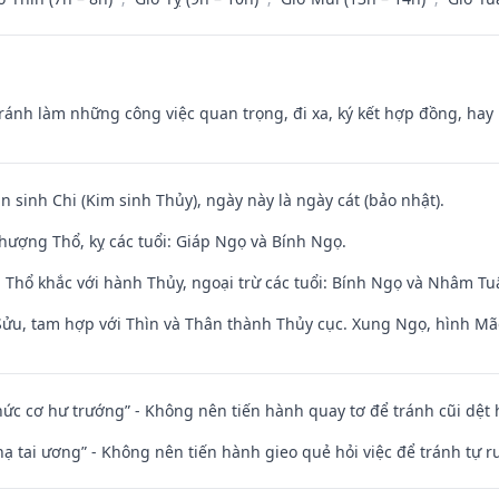
Tránh làm những công việc quan trọng, đi xa, ký kết hợp đồng, hay 
n sinh Chi (Kim sinh Thủy), ngày này là ngày cát (bảo nhật).
hượng Thổ, kỵ các tuổi: Giáp Ngọ và Bính Ngọ.
 Thổ khắc với hành Thủy, ngoại trừ các tuổi: Bính Ngọ và Nhâm T
 Sửu, tam hợp với Thìn và Thân thành Thủy cục. Xung Ngọ, hình Mão
 chức cơ hư trướng” - Không nên tiến hành quay tơ để tránh cũi dệt
nhạ tai ương” - Không nên tiến hành gieo quẻ hỏi việc để tránh tự r