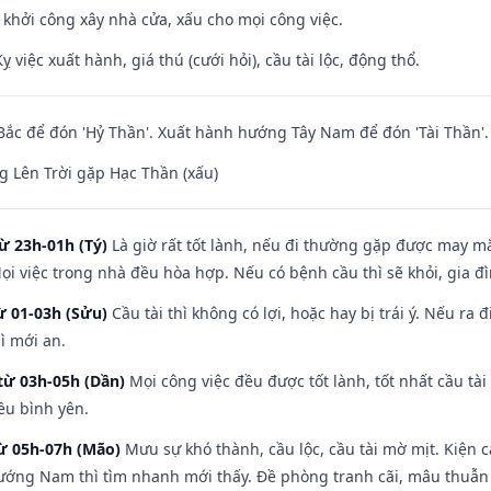
ỵ khởi công xây nhà cửa, xấu cho mọi công việc.
ỵ việc xuất hành, giá thú (cưới hỏi), cầu tài lộc, động thổ.
ắc để đón 'Hỷ Thần'. Xuất hành hướng Tây Nam để đón 'Tài Thần'.
 Lên Trời gặp Hạc Thần (xấu)
ừ 23h-01h (Tý)
Là giờ rất tốt lành, nếu đi thường gặp được may mắ
ọi việc trong nhà đều hòa hợp. Nếu có bệnh cầu thì sẽ khỏi, gia 
ừ 01-03h (Sửu)
Cầu tài thì không có lợi, hoặc hay bị trái ý. Nếu ra 
ì mới an.
từ 03h-05h (Dần)
Mọi công việc đều được tốt lành, tốt nhất cầu t
ều bình yên.
từ 05h-07h (Mão)
Mưu sự khó thành, cầu lộc, cầu tài mờ mịt. Kiện c
hướng Nam thì tìm nhanh mới thấy. Đề phòng tranh cãi, mâu thuẫn