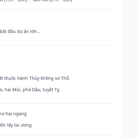
bắt đầu dự án lớn...
uất thuộc hành Thủy không sợ Thổ.
, hại Mùi, phá Dậu, tuyệt Tỵ.
 hư hại ngang
ước lấy tai ương