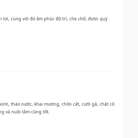
n lợi, cùng với đó âm phúc độ trì, che chở, được quý
o kinh, tháo nước, khai mương, chôn cất, cưới gả, chặt cỏ
g và nuôi tằm cũng tốt.