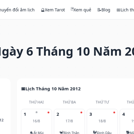
🃏
huyển đổi âm lịch
🔮
Xem Tarot
Xem quẻ
📝
Blog
📅
Lịch t
gày 6 Tháng 10 Năm 2
Lịch Tháng 10 Năm 2012
THỨ HAI
THỨ BA
THỨ TƯ
THỨ
⭐
1
2
3
4
12
16/8
17/8
18/8
1
🐐
🐒
🐓
🐕
Ất Mùi
Bính Thân
Đinh Dậu
Mậ