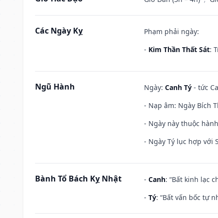
Các Ngày Kỵ
Phạm phải ngày:
-
Kim Thần Thất Sát
: 
Ngũ Hành
Ngày:
Canh Tý
- tức Ca
- Nạp âm: Ngày Bích T
- Ngày này thuộc hành
- Ngày Tý lục hợp với
Bành Tổ Bách Kỵ Nhật
-
Canh
: “Bất kinh lạc
-
Tý
: “Bất vấn bốc tự 