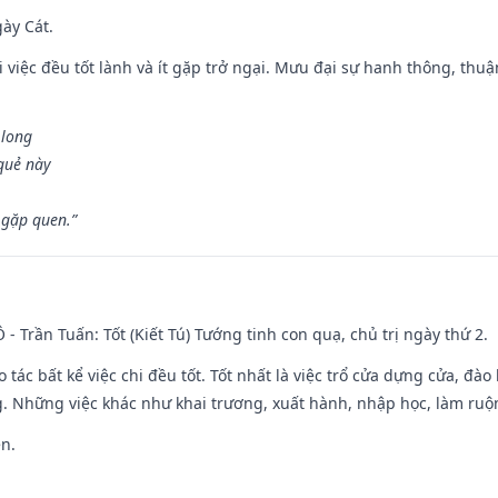
gày Cát.
 việc đều tốt lành và ít gặp trở ngại. Mưu đại sự hanh thông, thuậ
 long
 quẻ này
 gặp quen.”
Ô - Trần Tuấn: Tốt (Kiết Tú) Tướng tinh con quạ, chủ trị ngày thứ 2.
o tác bất kể việc chi đều tốt. Tốt nhất là việc trổ cửa dựng cửa, đà
. Những việc khác như khai trương, xuất hành, nhập học, làm ruộn
ền.