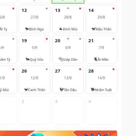
⭐
12
13
14
6/8
27/8
28/8
29/8
🐎
🐐
🐒
Ất Tỵ
Bính Ngọ
Đinh Mùi
Mậu Thân
⭐
19
20
21
4/9
5/9
6/9
7/9
🐂
🐅
🐈
hâm Tý
Quý Sửu
Giáp Dần
Ất Mão
26
27
28
1/9
12/9
13/9
14/9
🐒
🐓
🐕
ỷ Mùi
Canh Thân
Tân Dậu
Nhâm Tuất
2
3
4