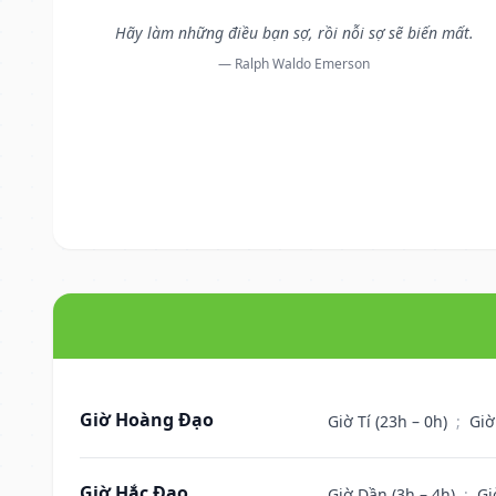
Hãy làm những điều bạn sợ, rồi nỗi sợ sẽ biến mất.
— Ralph Waldo Emerson
Giờ Hoàng Đạo
Giờ Tí (23h – 0h)
;
Giờ
Giờ Hắc Đạo
Giờ Dần (3h – 4h)
;
Gi