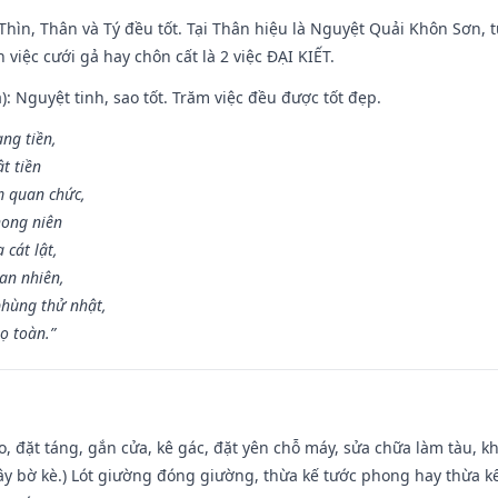
 Thìn, Thân và Tý đều tốt. Tại Thân hiệu là Nguyệt Quải Khôn Sơn, t
việc cưới gả hay chôn cất là 2 việc ĐẠI KIẾT.
): Nguyệt tinh, sao tốt. Trăm việc đều được tốt đẹp.
ang tiền,
t tiền
m quan chức,
hong niên
cát lật,
an nhiên,
hùng thử nhật,
ọ toàn.”
o, đặt táng, gắn cửa, kê gác, đặt yên chỗ máy, sửa chữa làm tàu, kh
xây bờ kè.) Lót giường đóng giường, thừa kế tước phong hay thừa k