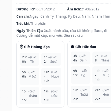
Dương lịch:
06/10/2012
Âm lịch:
21/08/2012
Can chi:
Ngày: Canh Tý, Tháng: Kỷ Dậu, Năm: Nhâm Thìn
Tiết khí:
Thu phân
Ngày Thiên Tặc:
Xuất hành xấu, cầu tài không được, đi
đường dễ mất cắp, mọi việc đều rất xấu
⏱️ Giờ Hoàng đạo
🌑 Giờ Hắc đạo
3h –
(Giờ
7h –
(Giờ
23h –
(Giờ
1h –
(Giờ
4h
Dần)
8h
Thìn)
0h
Tí)
2h
Sửu)
9h –
(Giờ
13h
(Giờ
5h –
(Giờ
11h
(Giờ
10h
Tỵ)
–
Mùi)
6h
Mão)
–
Ngọ)
14h
12h
19h
(Giờ
21h
(Giờ
15h
(Giờ
17h
(Giờ
–
Tuất)
–
Hợi)
–
Thân)
–
Dậu)
20h
22h
16h
18h