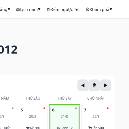
háng
📖
Lịch năm
🧧
Đếm ngược Tết
🧭
Khám phá
▼
▼
▼
012
 NĂM
THỨ SÁU
THỨ BẢY
CHỦ NHẬT
5
6
7
9/8
20/8
21/8
22/8
🐖
🐀
🐂
u Tuất
Kỷ Hợi
Canh Tý
Tân Sửu