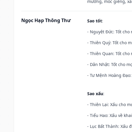
mương, móc giếng, xả
Ngọc Hạp Thông Thư
Sao tốt
:
- Nguyệt Đức: Tốt cho 
- Thiên Quý: Tốt cho mọ
- Thiên Quan: Tốt cho 
- Dân Nhật: Tốt cho mọ
- Tư Mệnh Hoàng Đạo: 
Sao xấu
:
- Thiên Lại: Xấu cho mọ
- Tiểu Hao: Xấu về khai
- Lục Bất Thành: Xấu đ