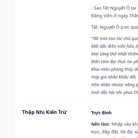
- Sao Tất Nguyệt Ô tại
Đăng Viên ở ngày Thân 
Tất: Nguyệt Ô (con quạ
“Tất tinh tạo tác chủ qu
Mãi dắc điền viên hữu lậ
Mai táng thử nhật thiê
Điền tàm đại thực lai p
Khai môn phóng thủy đa 
Hợp gia nhân khẩu đắc 
Hôn nhân nhược năng p
Sinh đắc hài nhi phúc th
Thập Nhị Kiến Trừ
Trực Bình
Nên làm
: Nhập vào kh
bùn, đắp đất, lót đá, 