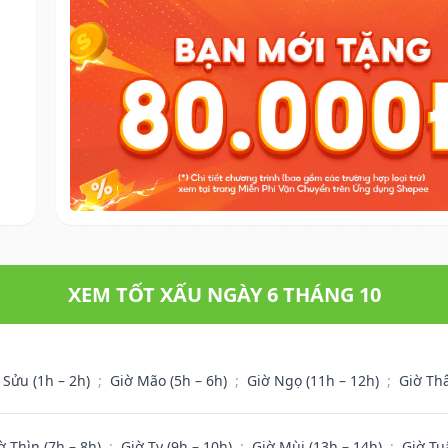
XEM TỐT XẤU NGÀY 6 THÁNG 10
 Sửu (1h – 2h)
;
Giờ Mão (5h – 6h)
;
Giờ Ngọ (11h – 12h)
;
Giờ Th
ờ Thìn (7h – 8h)
;
Giờ Tỵ (9h – 10h)
;
Giờ Mùi (13h – 14h)
;
Giờ Tu