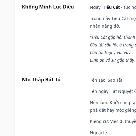
Khổng Minh Lục Diệu
Ngày:
Tiểu Cát
- tức n
Trong này Tiểu Cát mọi
nhân nâng đỡ.
“Tiểu Cát gặp hội thanh
Cầu tài cầu lộc ở trong
Cầu tài toại ý vui vầy
Bình an vô sự gặp thầy,
Nhị Thập Bát Tú
Tên sao
: Sao Tất
Tên ngày
: Tất Nguyệt 
Nên làm
: Khởi công tạ
phá đất hay móc giếng
Kiêng cữ
: Việc đi thuy
Ngoại lệ
: