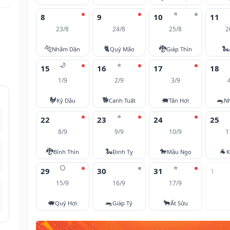
⭐
8
9
10
11
23/8
24/8
25/8
2
🐅
🐈
🐉
🐍
Nhâm Dần
Quý Mão
Giáp Thìn
🌙
⭐
15
16
17
18
1/9
2/9
3/9
🐓
🐕
🐖
🐀
Kỷ Dậu
Canh Tuất
Tân Hợi
N
⭐
22
23
24
25
8/9
9/9
10/9
1
🐉
🐍
🐎
🐐
Bính Thìn
Đinh Tỵ
Mậu Ngọ
K
🌕
⭐
29
30
31
1
15/9
16/9
17/9
🐖
🐀
🐂
Quý Hợi
Giáp Tý
Ất Sửu