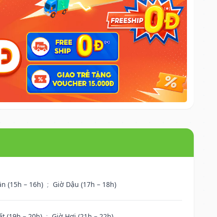
ân (15h – 16h)
;
Giờ Dậu (17h – 18h)
ất (19h – 20h)
;
Giờ Hợi (21h – 22h)