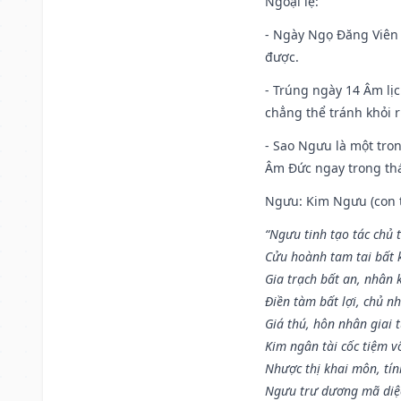
Ngoại lệ
:
- Ngày Ngọ Đăng Viên 
được.
- Trúng ngày 14 Âm lị
chẳng thể tránh khỏi r
- Sao Ngưu là một tro
Âm Đức ngay trong th
Ngưu: Kim Ngưu (con tr
“Ngưu tinh tạo tác chủ t
Cửu hoành tam tai bất k
Gia trạch bất an, nhân 
Điền tàm bất lợi, chủ nh
Giá thú, hôn nhân giai t
Kim ngân tài cốc tiệm vô
Nhược thị khai môn, tín
Ngưu trư dương mã diệc