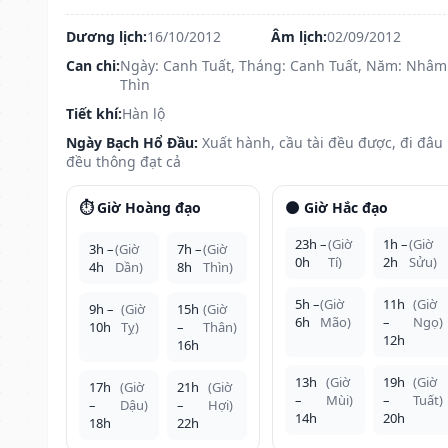
Dương lịch:
16/10/2012
Âm lịch:
02/09/2012
Can chi:
Ngày: Canh Tuất, Tháng: Canh Tuất, Năm: Nhâm
Thìn
Tiết khí:
Hàn lộ
Ngày Bạch Hổ Đầu:
Xuất hành, cầu tài đều được, đi đâu
đều thông đạt cả
⏱️ Giờ Hoàng đạo
🌑 Giờ Hắc đạo
23h –
(Giờ
1h –
(Giờ
3h –
(Giờ
7h –
(Giờ
0h
Tí)
2h
Sửu)
4h
Dần)
8h
Thìn)
5h –
(Giờ
11h
(Giờ
9h –
(Giờ
15h
(Giờ
6h
Mão)
–
Ngọ)
10h
Tỵ)
–
Thân)
12h
16h
13h
(Giờ
19h
(Giờ
17h
(Giờ
21h
(Giờ
–
Mùi)
–
Tuất)
–
Dậu)
–
Hợi)
14h
20h
18h
22h