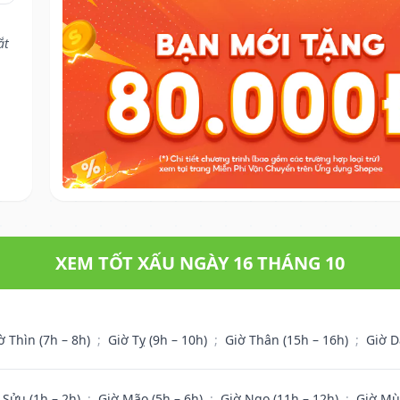
ắt
XEM TỐT XẤU NGÀY 16 THÁNG 10
ờ Thìn (7h – 8h)
;
Giờ Tỵ (9h – 10h)
;
Giờ Thân (15h – 16h)
;
Giờ D
 Sửu (1h – 2h)
;
Giờ Mão (5h – 6h)
;
Giờ Ngọ (11h – 12h)
;
Giờ Mù