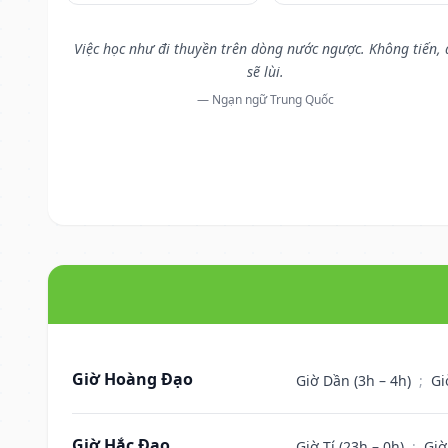
Việc học như đi thuyền trên dòng nước ngược. Không tiến, 
sẽ lùi.
— Ngạn ngữ Trung Quốc
Giờ Hoàng Đạo
Giờ Dần (3h – 4h)
;
Gi
Giờ Hắc Đạo
Giờ Tí (23h – 0h)
;
Giờ