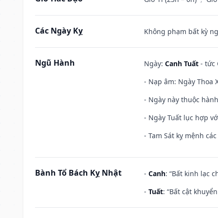
Các Ngày Kỵ
Không phạm bất kỳ ngày
Ngũ Hành
Ngày:
Canh Tuất
- tức 
- Nạp âm: Ngày Thoa X
- Ngày này thuộc hành
- Ngày Tuất lục hợp v
- Tam Sát kỵ mệnh các 
Bành Tổ Bách Kỵ Nhật
-
Canh
: “Bất kinh lạc
-
Tuất
: “Bất cật khuyể