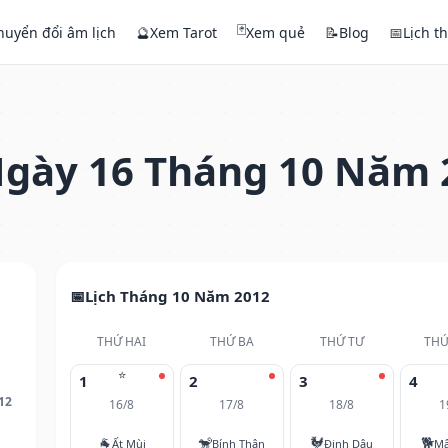
🃏
huyển đổi âm lịch
🔮
Xem Tarot
Xem quẻ
📝
Blog
📅
Lịch t
gày 16 Tháng 10 Năm 
Lịch Tháng 10 Năm 2012
THỨ HAI
THỨ BA
THỨ TƯ
THỨ
⭐
1
2
3
4
12
16/8
17/8
18/8
1
🐐
🐒
🐓
🐕
Ất Mùi
Bính Thân
Đinh Dậu
Mậ