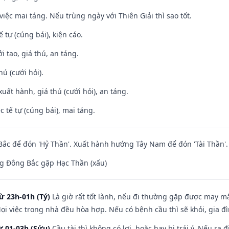
việc mai táng. Nếu trùng ngày với Thiên Giải thì sao tốt.
tế tự (cúng bái), kiện cáo.
i tạo, giá thú, an táng.
hú (cưới hỏi).
uất hành, giá thú (cưới hỏi), an táng.
c tế tự (cúng bái), mai táng.
ắc để đón 'Hỷ Thần'. Xuất hành hướng Tây Nam để đón 'Tài Thần'.
g Đông Bắc gặp Hạc Thần (xấu)
ừ 23h-01h (Tý)
Là giờ rất tốt lành, nếu đi thường gặp được may mắ
ọi việc trong nhà đều hòa hợp. Nếu có bệnh cầu thì sẽ khỏi, gia 
ừ 01-03h (Sửu)
Cầu tài thì không có lợi, hoặc hay bị trái ý. Nếu ra 