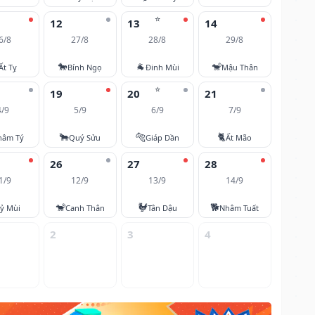
⭐
12
13
14
6/8
27/8
28/8
29/8
🐎
🐐
🐒
Ất Tỵ
Bính Ngọ
Đinh Mùi
Mậu Thân
⭐
19
20
21
4/9
5/9
6/9
7/9
🐂
🐅
🐈
hâm Tý
Quý Sửu
Giáp Dần
Ất Mão
26
27
28
1/9
12/9
13/9
14/9
🐒
🐓
🐕
ỷ Mùi
Canh Thân
Tân Dậu
Nhâm Tuất
2
3
4