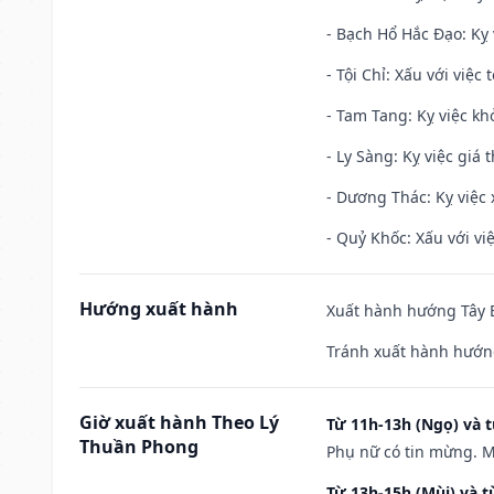
- Bạch Hổ Hắc Đạo: Kỵ 
- Tội Chỉ: Xấu với việc 
- Tam Tang: Kỵ việc khở
- Ly Sàng: Kỵ việc giá t
- Dương Thác: Kỵ việc x
- Quỷ Khốc: Xấu với việ
Hướng xuất hành
Xuất hành hướng Tây B
Tránh xuất hành hướn
Giờ xuất hành Theo Lý
Từ 11h-13h (Ngọ) và t
Thuần Phong
Phụ nữ có tin mừng. M
Từ 13h-15h (Mùi) và t