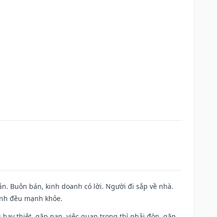
n. Buôn bán, kinh doanh có lời. Người đi sắp về nhà.
đình đều mạnh khỏe.
đi hay thiệt, gặp nạn, việc quan trọng thì phải đòn, gặp