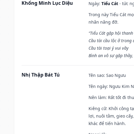
Khổng Minh Lục Diệu
Ngày:
Tiểu Cát
- tức n
Trong này Tiểu Cát mọi
nhân nâng đỡ.
“Tiểu Cát gặp hội thanh
Cầu tài cầu lộc ở trong
Cầu tài toại ý vui vầy
Bình an vô sự gặp thầy,
Nhị Thập Bát Tú
Tên sao
: Sao Ngưu
Tên ngày
: Ngưu Kim Ng
Nên làm
: Rất tốt đi t
Kiêng cữ
: Khởi công t
lợi, nuôi tằm, gieo cấ
khác để tiến hành.