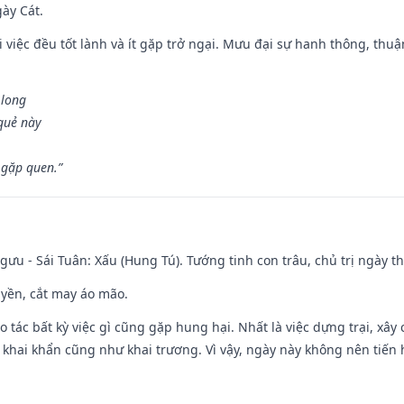
gày Cát.
 việc đều tốt lành và ít gặp trở ngại. Mưu đại sự hanh thông, thuậ
 long
 quẻ này
 gặp quen.”
ưu - Sái Tuân: Xấu (Hung Tú). Tướng tinh con trâu, chủ trị ngày th
huyền, cắt may áo mão.
ạo tác bất kỳ việc gì cũng gặp hung hại. Nhất là việc dựng trại, xây
y, khai khẩn cũng như khai trương. Vì vậy, ngày này không nên tiến