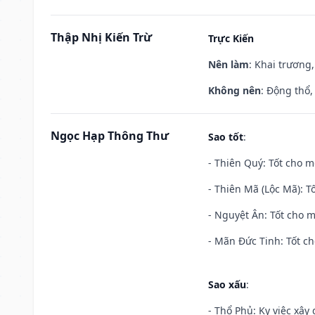
Thập Nhị Kiến Trừ
Trực Kiến
Nên làm
: Khai trương,
Không nên
: Động thổ,
Ngọc Hạp Thông Thư
Sao tốt
:
- Thiên Quý: Tốt cho mọ
- Thiên Mã (Lộc Mã): Tố
- Nguyệt Ân: Tốt cho m
- Mãn Đức Tinh: Tốt ch
Sao xấu
:
- Thổ Phủ: Kỵ việc xây