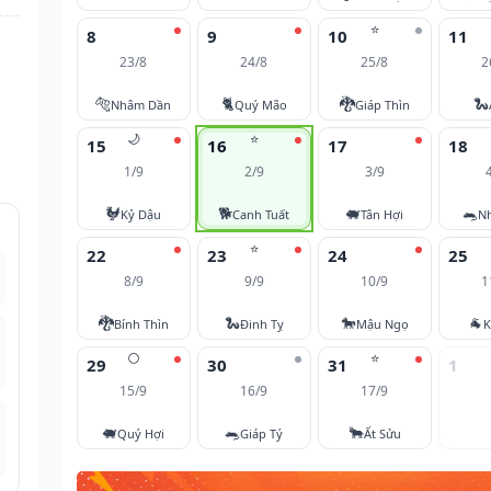
⭐
8
9
10
11
23/8
24/8
25/8
2
🐅
🐈
🐉
🐍
Nhâm Dần
Quý Mão
Giáp Thìn
🌙
⭐
15
16
17
18
1/9
2/9
3/9
🐓
🐕
🐖
🐀
Kỷ Dậu
Canh Tuất
Tân Hợi
N
⭐
22
23
24
25
8/9
9/9
10/9
1
🐉
🐍
🐎
🐐
Bính Thìn
Đinh Tỵ
Mậu Ngọ
K
🌕
⭐
29
30
31
1
15/9
16/9
17/9
🐖
🐀
🐂
Quý Hợi
Giáp Tý
Ất Sửu