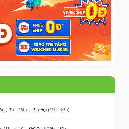
ậu (17h – 18h)
;
Giờ Hợi (21h – 22h)
i (13h – 14h)
;
Giờ Tuất (19h – 20h)