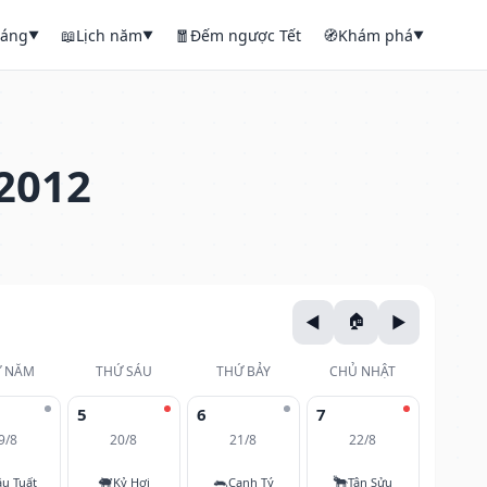
háng
📖
Lịch năm
🧧
Đếm ngược Tết
🧭
Khám phá
▼
▼
▼
2012
 NĂM
THỨ SÁU
THỨ BẢY
CHỦ NHẬT
5
6
7
9/8
20/8
21/8
22/8
🐖
🐀
🐂
u Tuất
Kỷ Hợi
Canh Tý
Tân Sửu