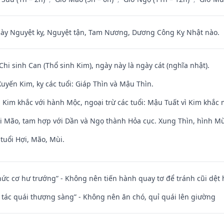
 Nguyệt kỵ, Nguyệt tận, Tam Nương, Dương Công Kỵ Nhật nào.
Chi sinh Can (Thổ sinh Kim), ngày này là ngày cát (nghĩa nhật).
uyến Kim, kỵ các tuổi: Giáp Thìn và Mậu Thìn.
 Kim khắc với hành Mộc, ngoại trừ các tuổi: Mậu Tuất vì Kim khắc 
ới Mão, tam hợp với Dần và Ngọ thành Hỏa cục. Xung Thìn, hình Mùi
tuổi Hợi, Mão, Mùi.
 chức cơ hư trướng” - Không nên tiến hành quay tơ để tránh cũi dệt
n tác quái thượng sàng” - Không nên ăn chó, quỉ quái lên giường